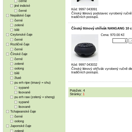
černé
jiné indické
Kód: 9997 043091
černé
Čínský litinový podstavec vyrobený ručně
Nepálské čaje
tradičních postupů.
černé
zelené
Čínský litinový ohřívák NANGANG 10 c
bílé
Ceylonské čaje
Cena: 970.00 Kč
černé
Rozličné čaje
černé
Čínské čaje
černé
zelené
Kód: 9997 043032
oolong
Čínský litinový ohřívák vyrobený ručně dl
tradičních postupů.
bílé
žluté
pu erh ripe (tmavý = shu)
sypané
Položek: 4
lisované
Stránky:
1
pu erh raw (zelený = sheng)
sypané
lisované
Tchajwanské čaje
černé
oolong
Japonské čaje
zelené