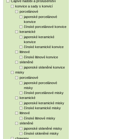
Čajové nádobí a příslušenství
konvice a sady s konvicí
porcelánové
japonské porcelánové
konvice
čínské porcelánové konvice
keramické
japonské keramické
konvice
čínské keramické konvice
litinové
čínské litinové konvice
skleněné
japonské skleněné konvice
misky
porcelánové
japonské porcelánové
misky
čínské porcelánové misky
keramické
japonské keramické misky
čínské keramické misky
litinové
čínské litinové misky
skleněné
japonské skleněné misky
čínské skleněné misky
chawany