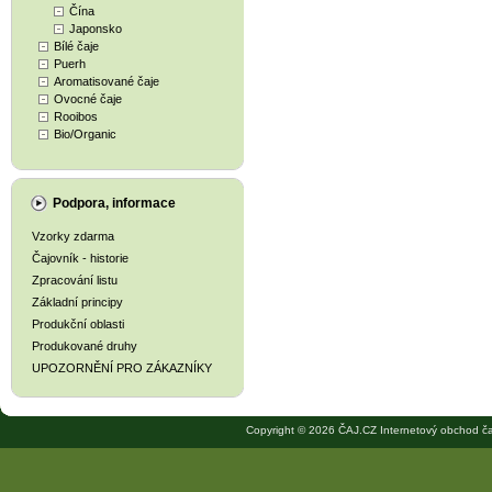
Čína
Japonsko
Bílé čaje
Puerh
Aromatisované čaje
Ovocné čaje
Rooibos
Bio/Organic
Podpora, informace
Vzorky zdarma
Čajovník - historie
Zpracování listu
Základní principy
Produkční oblasti
Produkované druhy
UPOZORNĚNÍ PRO ZÁKAZNÍKY
Copyright © 2026 ČAJ.CZ Internetový obchod ča