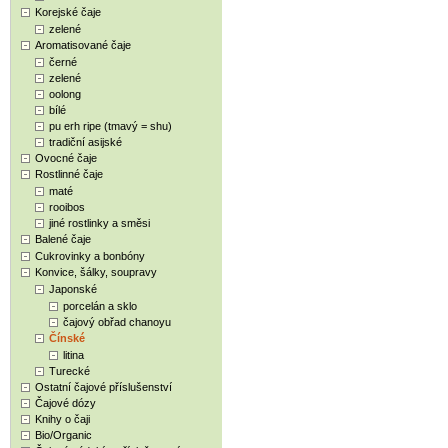
Korejské čaje
zelené
Aromatisované čaje
černé
zelené
oolong
bílé
pu erh ripe (tmavý = shu)
tradiční asijské
Ovocné čaje
Rostlinné čaje
maté
rooibos
jiné rostlinky a směsi
Balené čaje
Cukrovinky a bonbóny
Konvice, šálky, soupravy
Japonské
porcelán a sklo
čajový obřad chanoyu
Čínské
litina
Turecké
Ostatní čajové příslušenství
Čajové dózy
Knihy o čaji
Bio/Organic