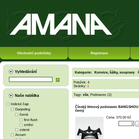
Obchodní podmínky
Registrace
Vyhledávání
Kategorie:
Konvice, šálky, soupravy
Položek: 4
Stránky:
1
Tagy:
vše
,
Podstavec (2)
Naše nabídka
Indické čaje
Čínský litinový podstavec BANGSHOU 
Darjeeling
černý
černé
Cena: 370.00 Kč
first flush
směsi
zelené
Assam