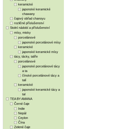
keramické
japonské keramické
chawany
čajový obřad chanoyu
rozličné příslušenství
Stolní nádobí a příslušenství
mísy, misky
porcelánové
japonské porcelánové mísy
keramické
japonské keramické mísy
tácy, tácky, talíře
porcelánové
japonské porcelánové tácy
a ta
čínské porcelánové tácy a
talí
keramické
japonské keramické tácy a
tal
TEA BY AMANA
Černé čaje
Indie
Nepál
Ceylon
Čína
Zelené čaje