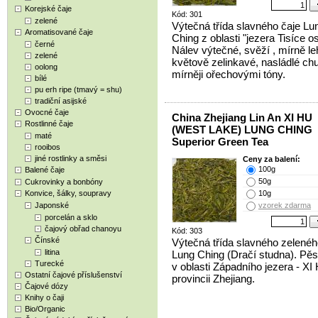
Korejské čaje
Kód: 301
zelené
Výtečná třída slavného čaje Lu
Aromatisované čaje
Ching z oblasti "jezera Tisíce o
černé
Nálev výtečné, svěží , mírně le
zelené
květově zelinkavé, nasládlé chu
oolong
mírněji ořechovými tóny.
bílé
pu erh ripe (tmavý = shu)
tradiční asijské
Ovocné čaje
China Zhejiang Lin An XI HU
Rostlinné čaje
(WEST LAKE) LUNG CHING
maté
Superior Green Tea
rooibos
jiné rostlinky a směsi
Ceny za balení:
100g
Balené čaje
50g
Cukrovinky a bonbóny
Konvice, šálky, soupravy
10g
Japonské
vzorek zdarma
porcelán a sklo
čajový obřad chanoyu
Kód: 303
Čínské
Výtečná třída slavného zelenéh
litina
Lung Ching (Dračí studna). Pě
Turecké
v oblasti Západního jezera - XI
Ostatní čajové příslušenství
provincii Zhejiang.
Čajové dózy
Knihy o čaji
Bio/Organic