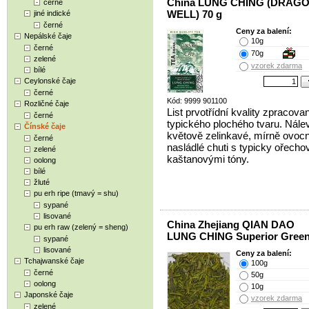
China LUNG CHING (DRAG
černé
WELL) 70 g
jiné indické
černé
Ceny za balení:
Nepálské čaje
10g
černé
70g
zelené
vzorek zdarma
bílé
Ceylonské čaje
černé
Kód: 9999 901100
Rozličné čaje
List prvotřídní kvality zpracova
černé
typického plochého tvaru. Nále
Čínské čaje
květově zelinkavé, mírně ovoc
černé
nasládlé chuti s typicky ořecho
zelené
kaštanovými tóny.
oolong
bílé
žluté
pu erh ripe (tmavý = shu)
sypané
lisované
China Zhejiang QIAN DAO
pu erh raw (zelený = sheng)
LUNG CHING Superior Green
sypané
lisované
Ceny za balení:
Tchajwanské čaje
100g
černé
50g
oolong
10g
Japonské čaje
vzorek zdarma
zelené