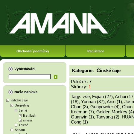
Obchodní podmínky
Registrace
Vyhledávání
Kategorie:
Čínské čaje
Položek: 7
Stránky:
1
Naše nabídka
Tagy:
vše
,
Fujian (27)
,
Anhui (17
Indické čaje
(18)
,
Yunnan (37)
,
Anxi (1)
,
Jasm
Darjeeling
Chun (3)
,
Gunpowder (4)
,
Chun 
černé
Keemun (7)
,
Golden Monkey (4)
first flush
Guanyin (1)
,
Tanyang (2)
,
HUAN
směsi
Cong (1)
zelené
Assam