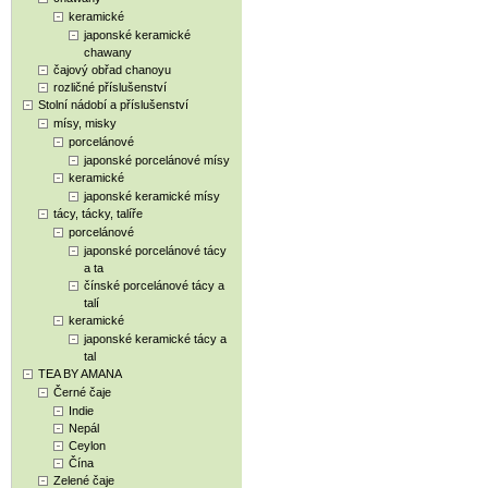
keramické
japonské keramické
chawany
čajový obřad chanoyu
rozličné příslušenství
Stolní nádobí a příslušenství
mísy, misky
porcelánové
japonské porcelánové mísy
keramické
japonské keramické mísy
tácy, tácky, talíře
porcelánové
japonské porcelánové tácy
a ta
čínské porcelánové tácy a
talí
keramické
japonské keramické tácy a
tal
TEA BY AMANA
Černé čaje
Indie
Nepál
Ceylon
Čína
Zelené čaje