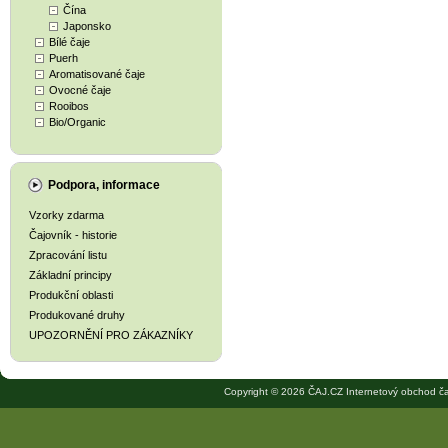
Čína
Japonsko
Bílé čaje
Puerh
Aromatisované čaje
Ovocné čaje
Rooibos
Bio/Organic
Podpora, informace
Vzorky zdarma
Čajovník - historie
Zpracování listu
Základní principy
Produkční oblasti
Produkované druhy
UPOZORNĚNÍ PRO ZÁKAZNÍKY
Copyright © 2026 ČAJ.CZ Internetový obchod ča