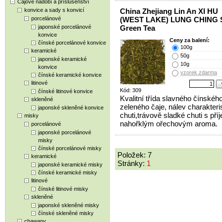
Čajové nádobí a příslušenství
konvice a sady s konvicí
China Zhejiang Lin An XI HU
porcelánové
(WEST LAKE) LUNG CHING S
japonské porcelánové
Green Tea
konvice
Ceny za balení:
čínské porcelánové konvice
100g
keramické
50g
japonské keramické
10g
konvice
vzorek zdarma
čínské keramické konvice
litinové
Kód: 309
čínské litinové konvice
Kvalitní třída slavného čínskéh
skleněné
zeleného čaje, nálev charakteri
japonské skleněné konvice
chuti,trávově sladké chuti s př
misky
nahořklým ořechovým aroma.
porcelánové
japonské porcelánové
misky
čínské porcelánové misky
Položek: 7
keramické
Stránky:
1
japonské keramické misky
čínské keramické misky
litinové
čínské litinové misky
skleněné
japonské skleněné misky
čínské skleněné misky
chawany