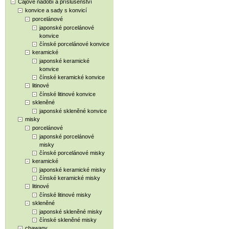
Čajové nádobí a příslušenství
konvice a sady s konvicí
porcelánové
japonské porcelánové
konvice
čínské porcelánové konvice
keramické
japonské keramické
konvice
čínské keramické konvice
litinové
čínské litinové konvice
skleněné
japonské skleněné konvice
misky
porcelánové
japonské porcelánové
misky
čínské porcelánové misky
keramické
japonské keramické misky
čínské keramické misky
litinové
čínské litinové misky
skleněné
japonské skleněné misky
čínské skleněné misky
chawany