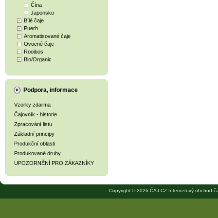
Čína
Japonsko
Bílé čaje
Puerh
Aromatisované čaje
Ovocné čaje
Rooibos
Bio/Organic
Podpora, informace
Vzorky zdarma
Čajovník - historie
Zpracování listu
Základní principy
Produkční oblasti
Produkované druhy
UPOZORNĚNÍ PRO ZÁKAZNÍKY
Copyright © 2026 ČAJ.CZ Internetový obchod ča