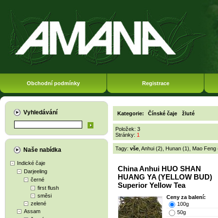
Obchodní podmínky
Registrace
Vyhledávání
Kategorie:
Čínské čaje
žluté
Položek: 3
Stránky:
1
Tagy:
vše
,
Anhui (2)
,
Hunan (1)
,
Mao Feng 
Naše nabídka
Indické čaje
China Anhui HUO SHAN
Darjeeling
HUANG YA (YELLOW BUD)
černé
Superior Yellow Tea
first flush
směsi
Ceny za balení:
zelené
100g
Assam
50g