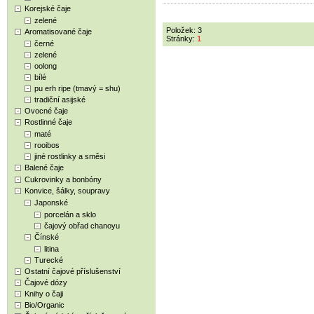
Korejské čaje
zelené
Položek: 3
Aromatisované čaje
Stránky:
1
černé
zelené
oolong
bílé
pu erh ripe (tmavý = shu)
tradiční asijské
Ovocné čaje
Rostlinné čaje
maté
rooibos
jiné rostlinky a směsi
Balené čaje
Cukrovinky a bonbóny
Konvice, šálky, soupravy
Japonské
porcelán a sklo
čajový obřad chanoyu
Čínské
litina
Turecké
Ostatní čajové příslušenství
Čajové dózy
Knihy o čaji
Bio/Organic