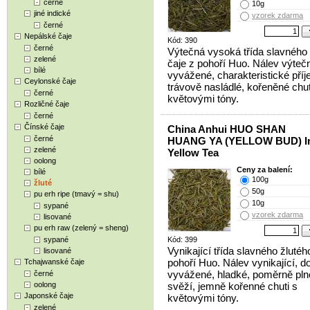
černé
10g
jiné indické
vzorek zdarma
černé
Nepálské čaje
Kód: 390
černé
Výtečná vysoká třída slavného 
zelené
čaje z pohoří Huo. Nálev výteč
bílé
vyvážené, charakteristické pří
Ceylonské čaje
trávově nasládlé, kořeněné chut
černé
květovými tóny.
Rozličné čaje
černé
Čínské čaje
China Anhui HUO SHAN
černé
HUANG YA (YELLOW BUD) Im
zelené
Yellow Tea
oolong
Ceny za balení:
bílé
100g
žluté
50g
pu erh ripe (tmavý = shu)
10g
sypané
vzorek zdarma
lisované
pu erh raw (zelený = sheng)
sypané
Kód: 399
Vynikající třída slavného žlutéh
lisované
pohoří Huo. Nálev vynikající, d
Tchajwanské čaje
vyvážené, hladké, poměrně pln
černé
oolong
svěží, jemně kořenné chuti s
Japonské čaje
květovými tóny.
zelené