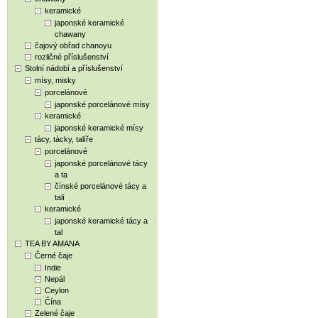
keramické
japonské keramické
chawany
čajový obřad chanoyu
rozličné příslušenství
Stolní nádobí a příslušenství
mísy, misky
porcelánové
japonské porcelánové mísy
keramické
japonské keramické mísy
tácy, tácky, talíře
porcelánové
japonské porcelánové tácy
a ta
čínské porcelánové tácy a
talí
keramické
japonské keramické tácy a
tal
TEA BY AMANA
Černé čaje
Indie
Nepál
Ceylon
Čína
Zelené čaje