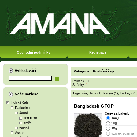
Obchodní podmínky
Registrace
Vyhledávání
Kategorie:
Rozličné čaje
Položek: 11
Stránky:
1
Tagy:
vše
,
Java (1)
,
Kenya (1)
,
Turkey (2)
Naše nabídka
Indické čaje
Bangladesh GFOP
Darjeeling
černé
Ceny za balení:
100g
first flush
směsi
50g
zelené
10g
Assam
vzorek zdarma