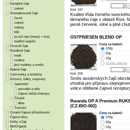
Korejské čaje
zelené
Kód: 197
Aromatisované čaje
Kvalitní třída černého tureckéh
černé
lámaného čaje z oblasti Rize. 
zelené
jasně červené, silné a plné chuti
oolong
bílé
OSTFRIESEN BLEND OP
pu erh ripe (tmavý = shu)
tradiční asijské
Ceny za balení:
Ovocné čaje
100g
Rostlinné čaje
50g
maté
10g
rooibos
vzorek zdarma
jiné rostlinky a směsi
Balené čaje
Kód: 206
Cukrovinky a bonbóny
Směs assámských čajů obzvlá
Konvice, šálky, soupravy
vhodná pro přípravu stejnojmen
Japonské
velice oblíbené čajové receptur
porcelán a sklo
čajový obřad chanoyu
Čínské
Rwanda OP A Premium RUK
litina
(CZ-BIO-002)
Turecké
Ostatní čajové příslušenství
Ceny za balení:
Čajové dózy
100g
Knihy o čaji
50g
Bio/Organic
10g