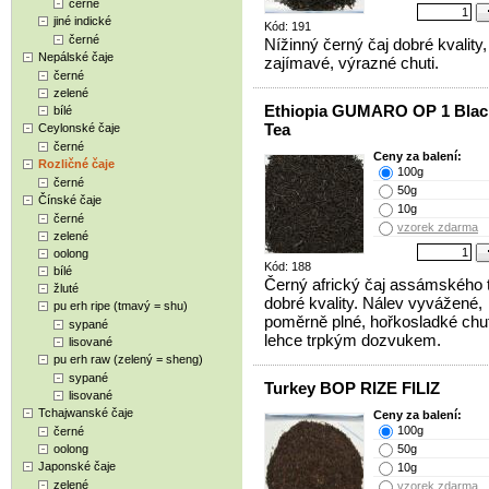
černé
jiné indické
Kód: 191
černé
Nížinný černý čaj dobré kvality,
Nepálské čaje
zajímavé, výrazné chuti.
černé
zelené
Ethiopia GUMARO OP 1 Blac
bílé
Tea
Ceylonské čaje
černé
Ceny za balení:
Rozličné čaje
100g
černé
50g
Čínské čaje
10g
černé
vzorek zdarma
zelené
oolong
Kód: 188
bílé
Černý africký čaj assámského 
žluté
dobré kvality. Nálev vyvážené,
pu erh ripe (tmavý = shu)
poměrně plné, hořkosladké chut
sypané
lehce trpkým dozvukem.
lisované
pu erh raw (zelený = sheng)
sypané
Turkey BOP RIZE FILIZ
lisované
Tchajwanské čaje
Ceny za balení:
100g
černé
oolong
50g
Japonské čaje
10g
zelené
vzorek zdarma