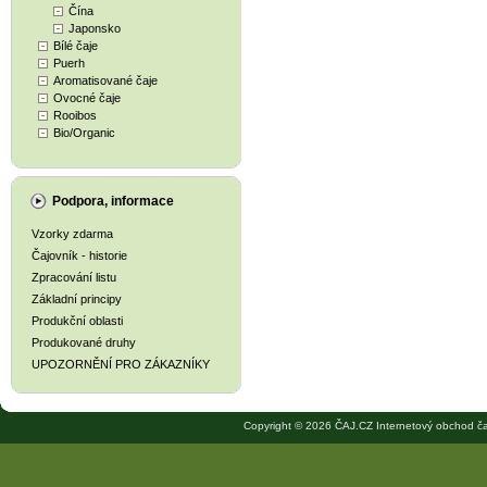
Čína
Japonsko
Bílé čaje
Puerh
Aromatisované čaje
Ovocné čaje
Rooibos
Bio/Organic
Podpora, informace
Vzorky zdarma
Čajovník - historie
Zpracování listu
Základní principy
Produkční oblasti
Produkované druhy
UPOZORNĚNÍ PRO ZÁKAZNÍKY
Copyright © 2026 ČAJ.CZ Internetový obchod ča