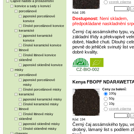
Čajové nádobí a příslušenství
vzorek zdarma
konvice a sady s konvicí
porcelánové
Kód: 195
japonské porcelánové
Dostupnost:
Není skladem,
konvice
předpokládané naskladnění sr
čínské porcelánové konvice
keramické
Černý čaj assámského typu, v
japonské keramické
základní třídy a překvapivě vel
konvice
dobré, hladké chuti. Dlouhý celi
čínské keramické konvice
pevně do jehliček svinutý list v
litinové
dobré kvality.
čínské litinové konvice
skleněné
japonské skleněné konvice
CZ-BIO-002
misky
porcelánové
japonské porcelánové
Kenya FBOPF NDARAWETT
misky
Ceny za balení:
čínské porcelánové misky
100g
keramické
50g
japonské keramické misky
10g
čínské keramické misky
vzorek zdarma
litinové
čínské litinové misky
skleněné
Kód: 194
Černý čaj assámského typu, ve
japonské skleněné misky
čínské skleněné misky
drobný, lámaný list s podílem z
chawany