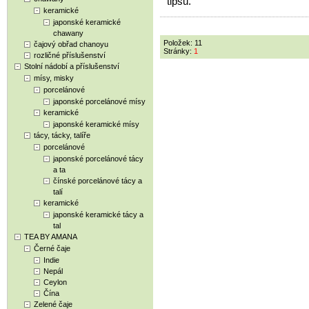
tipsů.
keramické
japonské keramické
chawany
Položek: 11
čajový obřad chanoyu
Stránky:
1
rozličné příslušenství
Stolní nádobí a příslušenství
mísy, misky
porcelánové
japonské porcelánové mísy
keramické
japonské keramické mísy
tácy, tácky, talíře
porcelánové
japonské porcelánové tácy
a ta
čínské porcelánové tácy a
talí
keramické
japonské keramické tácy a
tal
TEA BY AMANA
Černé čaje
Indie
Nepál
Ceylon
Čína
Zelené čaje