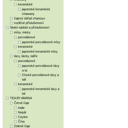
keramické
japonské keramické
chawany
čajový obřad chanoyu
rozličné příslušenství
Stolní nádobí a příslušenství
mísy, misky
porcelánové
japonské porcelánové mísy
keramické
japonské keramické mísy
tácy, tácky, talíře
porcelánové
japonské porcelánové tácy
a ta
čínské porcelánové tácy a
talí
keramické
japonské keramické tácy a
tal
TEA BY AMANA
Černé čaje
Indie
Nepál
Ceylon
Čína
Zelené čaje