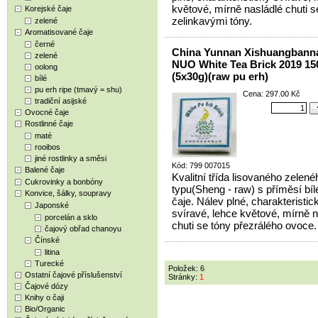
květové, mírně nasládlé chuti s
Korejské čaje
zelinkavými tóny.
zelené
Aromatisované čaje
černé
China Yunnan Xishuangban
zelené
NUO White Tea Brick 2019 15
oolong
(5x30g)(raw pu erh)
bílé
pu erh ripe (tmavý = shu)
Cena: 297.00 Kč
tradiční asijské
Ovocné čaje
Rostlinné čaje
maté
rooibos
jiné rostlinky a směsi
Kód: 799 007015
Balené čaje
Kvalitní třída lisovaného zelené
Cukrovinky a bonbóny
typu(Sheng - raw) s příměsí bí
Konvice, šálky, soupravy
čaje. Nálev plné, charakteristic
Japonské
svíravé, lehce květové, mírně n
porcelán a sklo
chuti se tóny přezrálého ovoce.
čajový obřad chanoyu
Čínské
litina
Turecké
Položek: 6
Ostatní čajové příslušenství
Stránky:
1
Čajové dózy
Knihy o čaji
Bio/Organic