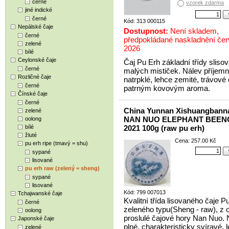
černé
vzorek zdarma
jiné indické
černé
Kód: 313 000115
Nepálské čaje
Dostupnost:
Není skladem,
černé
předpokládané naskladnění če
zelené
2026
bílé
Ceylonské čaje
Čaj Pu Erh základní třídy sliso
černé
malých mističek. Nálev příjem
Rozličné čaje
natrpklé, lehce zemité, trávové 
černé
patrným kovovým aroma.
Čínské čaje
černé
China Yunnan Xishuangbann
zelené
NAN NUO ELEPHANT BEEN
oolong
bílé
2021 100g (raw pu erh)
žluté
Cena: 257.00 Kč
pu erh ripe (tmavý = shu)
sypané
lisované
pu erh raw (zelený = sheng)
sypané
lisované
Kód: 799 007013
Tchajwanské čaje
Kvalitní třída lisovaného čaje P
černé
zeleného typu(Sheng - raw), z o
oolong
proslulé čajové hory Nan Nuo. 
Japonské čaje
plné, charakteristicky svíravé, 
zelené