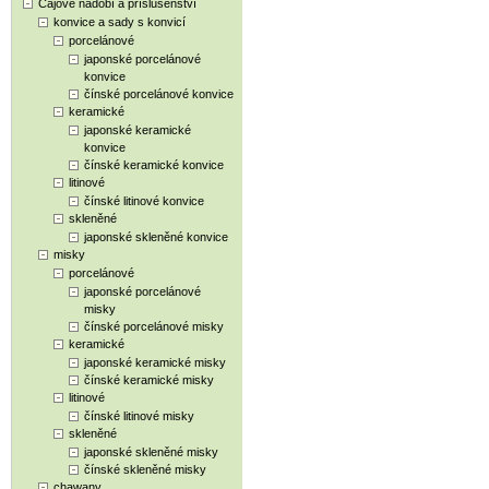
Čajové nádobí a příslušenství
konvice a sady s konvicí
porcelánové
japonské porcelánové
konvice
čínské porcelánové konvice
keramické
japonské keramické
konvice
čínské keramické konvice
litinové
čínské litinové konvice
skleněné
japonské skleněné konvice
misky
porcelánové
japonské porcelánové
misky
čínské porcelánové misky
keramické
japonské keramické misky
čínské keramické misky
litinové
čínské litinové misky
skleněné
japonské skleněné misky
čínské skleněné misky
chawany