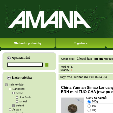
Obchodní podmínky
Registrace
Vyhledávání
Kategorie:
Čínské čaje
pu erh raw (z
Položek: 6
Stránky:
1
Tagy:
vše
,
Yunnan (6)
,
Pu Erh (5)
,
(6)
Naše nabídka
Indické čaje
China Yunnan Simao Lancan
Darjeeling
ERH mini TUO CHA (raw pu e
černé
first flush
Ceny za balení:
směsi
100g
zelené
50g
Assam
10g