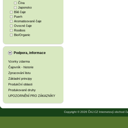
Čína
Japonsko
Bílé čaje
Puerh
Aromatisované čaje
Ovocné čaje
Rooibos
Bio/Organic
Podpora, informace
Vzorky zdarma
Čajovník - historie
Zpracování listu
Základní principy
Produkční oblasti
Produkované druhy
UPOZORNĚNÍ PRO ZÁKAZNÍKY
Copyright © 2026 ČAJ.CZ Internetový obchod ča