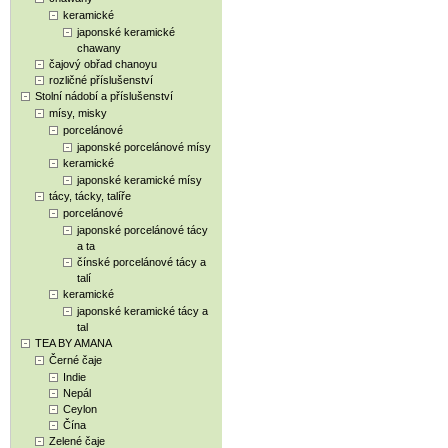
keramické
japonské keramické
chawany
čajový obřad chanoyu
rozličné příslušenství
Stolní nádobí a příslušenství
mísy, misky
porcelánové
japonské porcelánové mísy
keramické
japonské keramické mísy
tácy, tácky, talíře
porcelánové
japonské porcelánové tácy
a ta
čínské porcelánové tácy a
talí
keramické
japonské keramické tácy a
tal
TEA BY AMANA
Černé čaje
Indie
Nepál
Ceylon
Čína
Zelené čaje