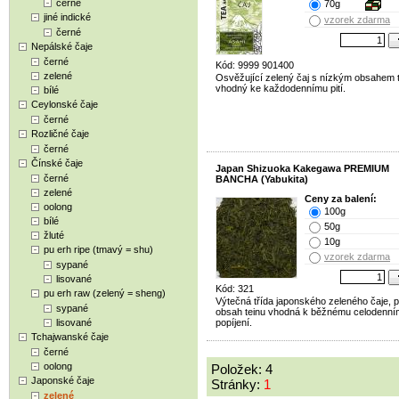
černé
70g
jiné indické
vzorek zdarma
černé
Nepálské čaje
černé
Kód: 9999 901400
zelené
Osvěžující zelený čaj s nízkým obsahem t
vhodný ke každodennímu pití.
bílé
Ceylonské čaje
černé
Rozličné čaje
černé
Čínské čaje
Japan Shizuoka Kakegawa PREMIUM
černé
BANCHA (Yabukita)
zelené
Ceny za balení:
oolong
100g
bílé
50g
žluté
10g
pu erh ripe (tmavý = shu)
vzorek zdarma
sypané
lisované
Kód: 321
pu erh raw (zelený = sheng)
Výtečná třída japonského zeleného čaje, p
sypané
obsah teinu vhodná k běžnému celodenn
lisované
popíjení.
Tchajwanské čaje
černé
oolong
Položek: 4
Japonské čaje
Stránky:
1
zelené