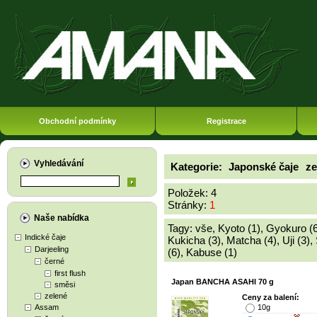
Obchodní podmínky
Registrace
Vyhledávání
Kategorie:
Japonské čaje
ze
Položek: 4
Stránky:
1
Naše nabídka
Tagy:
vše
,
Kyoto (1)
,
Gyokuro (6
Indické čaje
Kukicha (3)
,
Matcha (4)
,
Uji (3)
,
Darjeeling
(6)
,
Kabuse (1)
černé
first flush
Japan BANCHA ASAHI 70 g
směsi
zelené
Ceny za balení:
Assam
10g