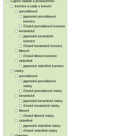
Čajové nádobí a příslušenství
konvice a sady s konvicí
porcelánové
japonské porcelánové
konvice
čínské porcelánové konvice
keramické
japonské keramické
konvice
čínské keramické konvice
litinové
čínské litinové konvice
skleněné
japonské skleněné konvice
misky
porcelánové
japonské porcelánové
misky
čínské porcelánové misky
keramické
japonské keramické misky
čínské keramické misky
litinové
čínské litinové misky
skleněné
japonské skleněné misky
čínské skleněné misky
chawany