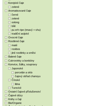
Korejské čaje
zelené
Aromatisované čaje
černé
zelené
oolong
bílé
pu erh ripe (tmavý = shu)
tradiční asijské
Ovocné čaje
Rostlinné čaje
maté
rooibos
jiné rostlinky a směsi
Balené čaje
Cukrovinky a bonbóny
Konvice, šálky, soupravy
Japonské
porcelán a sklo
čajový obřad chanoyu
Čínské
litina
Turecké
Ostatní čajové příslušenství
Čajové dózy
Knihy o čaji
Bio/Organic