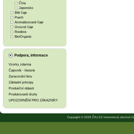
Čína
Japonsko
Bílé čaje
Puerh
Aromatisované čaje
Ovocné čaje
Rooibos
Bio/Organic
Podpora, informace
Vzorky zdarma
Čajovník - historie
Zpracování listu
Základní principy
Produkční oblasti
Produkované druhy
UPOZORNĚNÍ PRO ZÁKAZNÍKY
Copyright © 2026 ČAJ.CZ Internetový obchod ča