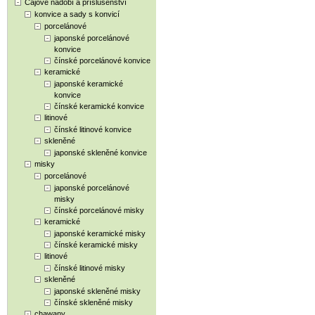
Čajové nádobí a příslušenství
konvice a sady s konvicí
porcelánové
japonské porcelánové
konvice
čínské porcelánové konvice
keramické
japonské keramické
konvice
čínské keramické konvice
litinové
čínské litinové konvice
skleněné
japonské skleněné konvice
misky
porcelánové
japonské porcelánové
misky
čínské porcelánové misky
keramické
japonské keramické misky
čínské keramické misky
litinové
čínské litinové misky
skleněné
japonské skleněné misky
čínské skleněné misky
chawany