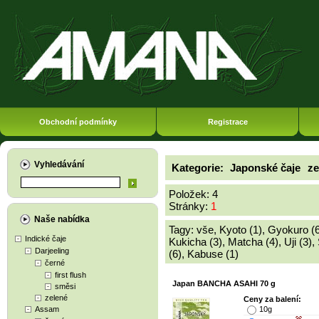
Obchodní podmínky
Registrace
Vyhledávání
Kategorie:
Japonské čaje
ze
Položek: 4
Stránky:
1
Naše nabídka
Tagy:
vše
,
Kyoto (1)
,
Gyokuro (6
Indické čaje
Kukicha (3)
,
Matcha (4)
,
Uji (3)
,
Darjeeling
(6)
,
Kabuse (1)
černé
first flush
Japan BANCHA ASAHI 70 g
směsi
zelené
Ceny za balení:
Assam
10g