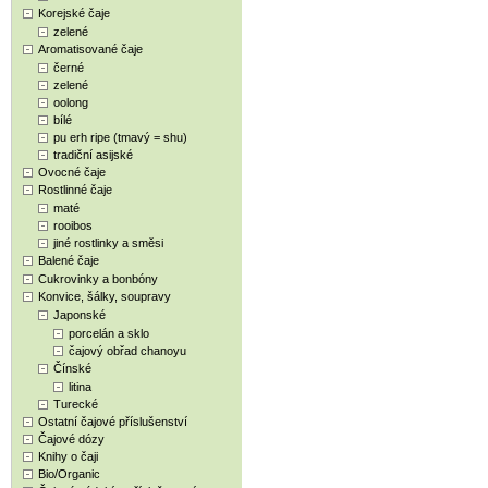
Korejské čaje
zelené
Aromatisované čaje
černé
zelené
oolong
bílé
pu erh ripe (tmavý = shu)
tradiční asijské
Ovocné čaje
Rostlinné čaje
maté
rooibos
jiné rostlinky a směsi
Balené čaje
Cukrovinky a bonbóny
Konvice, šálky, soupravy
Japonské
porcelán a sklo
čajový obřad chanoyu
Čínské
litina
Turecké
Ostatní čajové příslušenství
Čajové dózy
Knihy o čaji
Bio/Organic