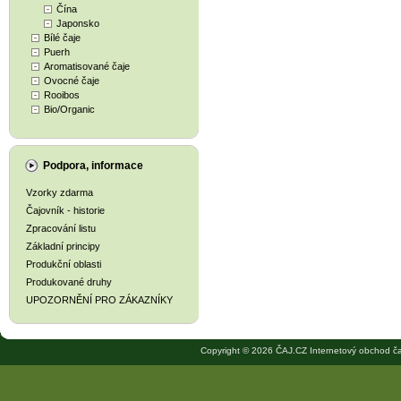
Čína
Japonsko
Bílé čaje
Puerh
Aromatisované čaje
Ovocné čaje
Rooibos
Bio/Organic
Podpora, informace
Vzorky zdarma
Čajovník - historie
Zpracování listu
Základní principy
Produkční oblasti
Produkované druhy
UPOZORNĚNÍ PRO ZÁKAZNÍKY
Copyright © 2026 ČAJ.CZ Internetový obchod ča