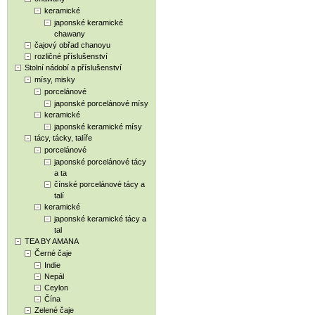
keramické
japonské keramické
chawany
čajový obřad chanoyu
rozličné příslušenství
Stolní nádobí a příslušenství
mísy, misky
porcelánové
japonské porcelánové mísy
keramické
japonské keramické mísy
tácy, tácky, talíře
porcelánové
japonské porcelánové tácy
a ta
čínské porcelánové tácy a
talí
keramické
japonské keramické tácy a
tal
TEA BY AMANA
Černé čaje
Indie
Nepál
Ceylon
Čína
Zelené čaje