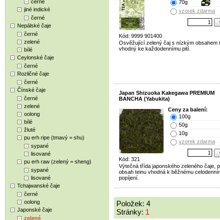
černé
70g
jiné indické
vzorek zdarma
černé
Nepálské čaje
černé
Kód: 9999 901400
zelené
Osvěžující zelený čaj s nízkým obsahem t
vhodný ke každodennímu pití.
bílé
Ceylonské čaje
černé
Rozličné čaje
černé
Čínské čaje
Japan Shizuoka Kakegawa PREMIUM
černé
BANCHA (Yabukita)
zelené
Ceny za balení:
oolong
100g
bílé
50g
žluté
10g
pu erh ripe (tmavý = shu)
vzorek zdarma
sypané
lisované
Kód: 321
pu erh raw (zelený = sheng)
Výtečná třída japonského zeleného čaje, p
sypané
obsah teinu vhodná k běžnému celodenn
lisované
popíjení.
Tchajwanské čaje
černé
oolong
Položek: 4
Japonské čaje
Stránky:
1
zelené