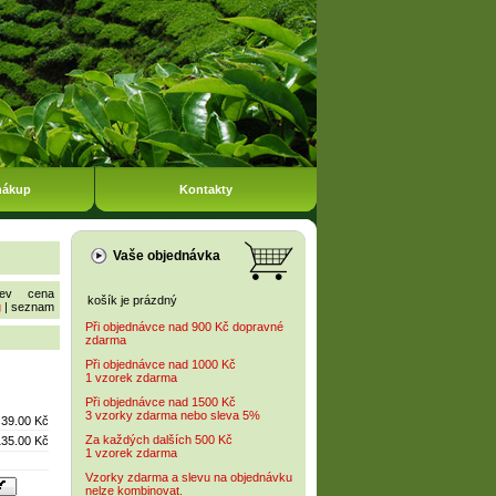
nákup
Kontakty
Vaše objednávka
ev
cena
košík je prázdný
g
|
seznam
Při objednávce nad 900 Kč dopravné
zdarma
Při objednávce nad 1000 Kč
1 vzorek zdarma
Při objednávce nad 1500 Kč
3 vzorky zdarma nebo sleva 5%
39.00 Kč
Za každých dalších 500 Kč
135.00 Kč
1 vzorek zdarma
Vzorky zdarma a slevu na objednávku
nelze kombinovat.