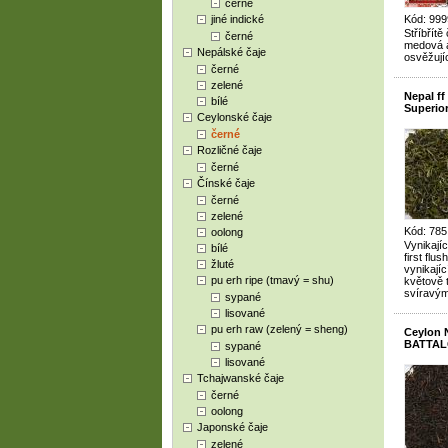
černé
jiné indické
Kód: 999
Stříbřítě
černé
medová a
Nepálské čaje
osvěžujíc
černé
zelené
Nepal f
bílé
Superior
Ceylonské čaje
černé
Rozličné čaje
černé
Čínské čaje
černé
zelené
Kód: 785
oolong
Vynikajíc
bílé
first flu
žluté
vynikajíc
pu erh ripe (tmavý = shu)
květově 
svíravý
sypané
lisované
pu erh raw (zelený = sheng)
Ceylon 
BATTA
sypané
lisované
Tchajwanské čaje
černé
oolong
Japonské čaje
zelené