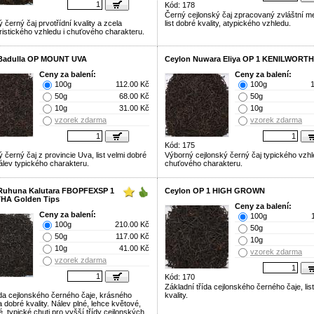
Kód: 178
Černý cejlonský čaj zpracovaný zvláštní m
 černý čaj prvotřídní kvality a zcela
list dobré kvality, atypického vzhledu.
ristického vzhledu i chuťového charakteru.
Badulla OP MOUNT UVA
Ceylon Nuwara Eliya OP 1 KENILWORTH
Ceny za balení:
Ceny za balení:
100g
112.00 Kč
100g
50g
68.00 Kč
50g
10g
31.00 Kč
10g
vzorek zdarma
vzorek zdarma
Kód: 175
 černý čaj z provincie Uva, list velmi dobré
Výborný cejlonský černý čaj typického vzhl
nálev typického charakteru.
chuťového charakteru.
Ruhuna Kalutara FBOPFEXSP 1
Ceylon OP 1 HIGH GROWN
HA Golden Tips
Ceny za balení:
Ceny za balení:
100g
100g
210.00 Kč
50g
50g
117.00 Kč
10g
10g
41.00 Kč
vzorek zdarma
vzorek zdarma
Kód: 170
Základní třída cejlonského černého čaje, lis
ída cejlonského černého čaje, krásného
kvality.
 dobré kvality. Nálev plné, lehce květové,
, typické chuti pro vyšší třídy cejlonských