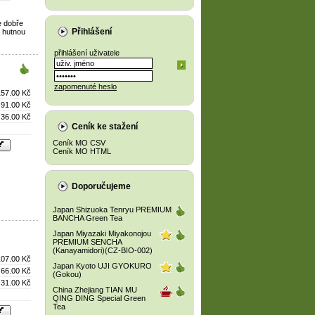
e dobře
Přihlášení
a hutnou
přihlášení uživatele
zapomenuté heslo
157.00 Kč
91.00 Kč
36.00 Kč
Ceník ke stažení
Ceník MO CSV
Ceník MO HTML
Doporučujeme
Japan Shizuoka Tenryu PREMIUM
BANCHA Green Tea
Japan Miyazaki Miyakonojou
PREMIUM SENCHA
(Kanayamidori)(CZ-BIO-002)
107.00 Kč
Japan Kyoto UJI GYOKURO
66.00 Kč
(Gokou)
31.00 Kč
China Zhejiang TIAN MU
QING DING Special Green
Tea