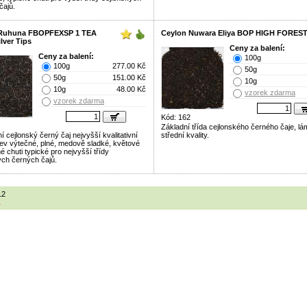
čajů.
 Ruhuna FBOPFEXSP 1 TEA
Ceylon Nuwara Eliya BOP HIGH FORES
lver Tips
Ceny za balení:
Ceny za balení:
100g
100g
277.00 Kč
50g
50g
151.00 Kč
10g
10g
48.00 Kč
vzorek zdarma
vzorek zdarma
Kód: 162
Základní třída cejlonského černého čaje, lám
í cejlonský černý čaj nejvyšší kvalitativní
střední kvality.
álev výtečné, plné, medově sladké, květové
 chuti typické pro nejvyšší třídy
ých černých čajů.
12
1