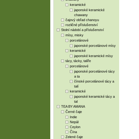
keramické
japonské keramické
chawany
čajový obřad chanoyu
rozličné příslušenství
Stolní nádobí a příslušenství
mísy, misky
porcelánové
japonské porcelánové mísy
keramické
japonské keramické mísy
tácy, tácky, talíře
porcelánové
japonské porcelánové tácy
a ta
čínské porcelánové tácy a
talí
keramické
japonské keramické tácy a
tal
TEA BY AMANA
Černé čaje
Indie
Nepál
Ceylon
Čína
Zelené čaje