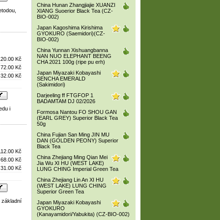
China Hunan Zhangjiajie XUANZI
etodou,
XIANG Suoerior Black Tea (CZ-
BIO-002)
Japan Kagoshima Kirishima
GYOKURO (Saemidori)(CZ-
BIO-002)
China Yunnan Xishuangbanna
NAN NUO ELEPHANT BEENG
120.00 Kč
CHA 2021 100g (ripe pu erh)
72.00 Kč
Japan Miyazaki Kobayashi
32.00 Kč
SENCHA EMERALD
(Sakimidori)
Darjeeling ff FTGFOP 1
BADAMTAM DJ 02/2026
edu i
Formosa Nantou FO SHOU GAN
(EARL GREY) Superior Black Tea
50g
China Fujian San Ming JIN MU
DAN (GOLDEN PEONY) Superior
Black Tea
112.00 Kč
China Zhejiang Ming Qian Mei
68.00 Kč
Jia Wu XI HU (WEST LAKE)
31.00 Kč
LUNG CHING Imperial Green Tea
China Zhejiang Lin An XI HU
(WEST LAKE) LUNG CHING
Superior Green Tea
t základní
Japan Miyazaki Kobayashi
GYOKURO
(Kanayamidori/Yabukita) (CZ-BIO-002)