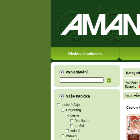
Obchodní podmínky
Vyhledávání
Kategor
Položek: 
Stránky:
Tagy:
vše
Naše nabídka
Indické čaje
Ceylon 
Darjeeling
černé
first flush
směsi
zelené
Assam