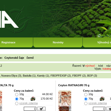
Registrace
Novinky
Výhodný 
ie:
Ceylonské čaje
černé
12
Řazení:
výchozí
kód
náz
1
Výpis:
katalo
,
Nuwara Eliya (3)
,
Badulla (1)
,
Kandy (1)
,
FBOPFEXSP (2)
,
FBOPF (2)
,
BOP (3)
YALTA 70 g
Ceylon RATNAGIRI 70 g
Ceny za balení:
Ceny za balení:
10g
44.00 Kč
10g
70g
170.00 Kč
70g
vzorek zdarma
vzorek zdarma