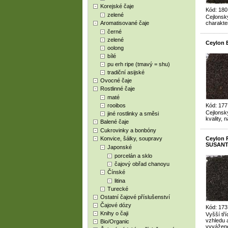
Korejské čaje
Kód: 180
zelené
Cejlonský
Aromatisované čaje
charakte
černé
zelené
Ceylon 
oolong
bílé
pu erh ripe (tmavý = shu)
tradiční asijské
Ovocné čaje
Rostlinné čaje
maté
rooibos
Kód: 177
Cejlonský
jiné rostlinky a směsi
kvality, 
Balené čaje
Cukrovinky a bonbóny
Konvice, šálky, soupravy
Ceylon 
SUSANT
Japonské
porcelán a sklo
čajový obřad chanoyu
Čínské
litina
Turecké
Ostatní čajové příslušenství
Čajové dózy
Kód: 173
Knihy o čaji
Vyšší tř
vzhledu a
Bio/Organic
vyvážené