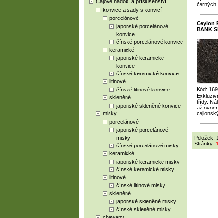
Čajové nádobí a příslušenství
černých 
konvice a sady s konvicí
porcelánové
Ceylon
japonské porcelánové
BANK Si
konvice
čínské porcelánové konvice
keramické
japonské keramické
konvice
čínské keramické konvice
litinové
Kód: 169
čínské litinové konvice
Exkluzivn
skleněné
třídy. N
japonské skleněné konvice
až ovocné
misky
cejlonsk
porcelánové
japonské porcelánové
misky
Položek: 
Stránky:
čínské porcelánové misky
keramické
japonské keramické misky
čínské keramické misky
litinové
čínské litinové misky
skleněné
japonské skleněné misky
čínské skleněné misky
chawany