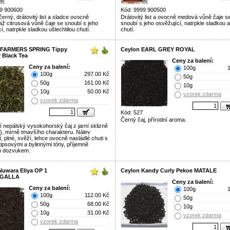
9 900600
Kód: 9999 900500
 černý, drátovitý list a sladce ovocně
Drátovitý list a ovocně medová vůně čaje s
ž citrusová vůně čaje se snoubí s jeho
snoubí s jeho osvěžující, natrpkle sladkou 
í, natrpkle sladkou ušlechtilou chutí.
chutí.
f FARMERS SPRING Tippy
Ceylon EARL GREY ROYAL
 Black Tea
Ceny za balení:
Ceny za balení:
100g
100g
297.00 Kč
50g
50g
161.00 Kč
10g
10g
50.00 Kč
vzorek zdarma
vzorek zdarma
Kód: 527
Černý čaj, přírodní aroma.
í nepálský vysokohorský čaj z jarní sklizně
sh), mírně tmavšího charakteru. Nálev
í, plné, svěží, lehce ovocně nasládlé chuti s
tipsovými a bylinnými tóny, příjemně
m dozvukem.
Nuwara Eliya OP 1
Ceylon Kandy Curly Pekoe MATALE
LGALLA
Ceny za balení:
Ceny za balení:
100g
100g
112.00 Kč
50g
50g
68.00 Kč
10g
10g
31.00 Kč
vzorek zdarma
vzorek zdarma