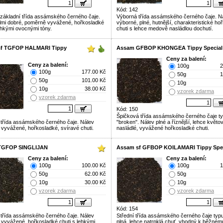
Kód: 142
základní třída assámského černého čaje.
Výborná třída assámského černého čaje. N
lmi dobré, poměrně vyvážené, hořkosladké
výborné, plné, hutnější, charakteristické ho
lehkými ovocnými tóny.
chuti s lehce medově nasládlou dochutí.
sf TGFOP HALMARI Tippy
Assam GFBOP KHONGEA Tippy Special
Ceny za balení:
Ceny za balení:
100g
2
100g
177.00 Kč
50g
1
50g
101.00 Kč
10g
10g
38.00 Kč
vzorek zdarma
vzorek zdarma
Kód: 150
Špičková třída assámského černého čaje t
 třída assámského černého čaje. Nálev
"broken". Nálev plné a říznější, lehce květo
vyvážené, hořkosladké, svíravé chuti.
nasládlé, vyvážené hořkosladké chuti.
TGFOP SINGLIJAN
Assam sf GFBOP KOILAMARI Tippy Spec
Ceny za balení:
Ceny za balení:
100g
100.00 Kč
100g
1
50g
62.00 Kč
50g
10g
30.00 Kč
10g
vzorek zdarma
vzorek zdarma
Kód: 154
 třída assámského černého čaje. Nálev
Střední třída assámského černého čaje typ
vyvážené, hořkosladké chuti s lehkými
plná, lehce natrpklá chuť, vhodný k běžném