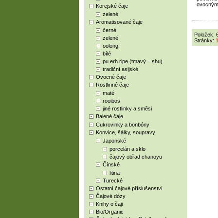
ovocnými
Korejské čaje
zelené
Aromatisované čaje
černé
Položek: 
zelené
Stránky:
oolong
bílé
pu erh ripe (tmavý = shu)
tradiční asijské
Ovocné čaje
Rostlinné čaje
maté
rooibos
jiné rostlinky a směsi
Balené čaje
Cukrovinky a bonbóny
Konvice, šálky, soupravy
Japonské
porcelán a sklo
čajový obřad chanoyu
Čínské
litina
Turecké
Ostatní čajové příslušenství
Čajové dózy
Knihy o čaji
Bio/Organic