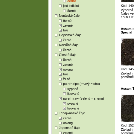
černé
jiné indické
Kód: 140
Výborná 
černé
Nálev ve
Nepálské čaje
chuti s 
černé
zelené
Assam 
bílé
Special
Ceylonské čaje
černé
Rozličné čaje
černé
Čínské čaje
černé
zelené
Kód: 145
oolong
Základní
bílé
poměrně 
žluté
pu erh ripe (tmavý = shu)
Assam 
sypané
lisované
pu erh raw (zelený = sheng)
sypané
lisované
Tchajwanské čaje
černé
oolong
Kód: 152
Japonské čaje
Základní
zelené
poměrně 