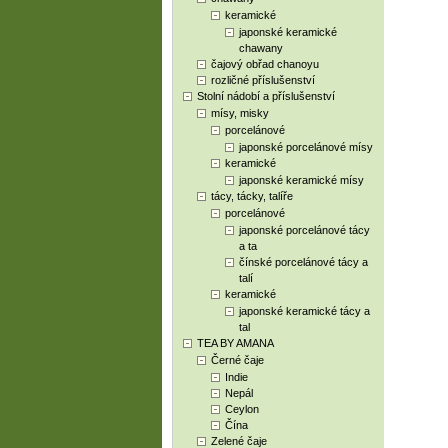
keramické
japonské keramické
chawany
čajový obřad chanoyu
rozličné příslušenství
Stolní nádobí a příslušenství
mísy, misky
porcelánové
japonské porcelánové mísy
keramické
japonské keramické mísy
tácy, tácky, talíře
porcelánové
japonské porcelánové tácy
a ta
čínské porcelánové tácy a
talí
keramické
japonské keramické tácy a
tal
TEA BY AMANA
Černé čaje
Indie
Nepál
Ceylon
Čína
Zelené čaje