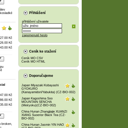
álev
Přihlášení
řkosladké
přihlášení uživatele
zapomenuté heslo
27.00 Kč
26.00 Kč
43.00 Kč
Ceník ke stažení
Ceník MO CSV
Ceník MO HTML
ypu
vě
Doporučujeme
ial
Japan Miyazaki Kobayashi
GYOKURO
(Kanayamidori/Yabukita) (CZ-BIO-002)
47.00 Kč
Japan Kagoshima Soo
86.00 Kč
MOUNTAIN SENCHA
35.00 Kč
(Meiryoku)(CZ-BIO-002)
China Hunan Zhangjiajie XUANZI
XIANG Suoerior Black Tea (CZ-
BIO-002)
u broken,
China Hunan Jasmin YIN HAO
u