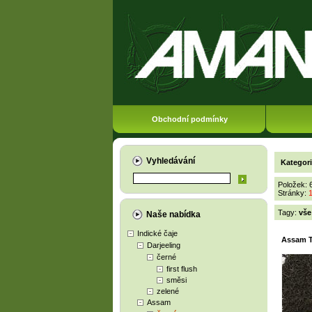
Obchodní podmínky
Vyhledávání
Kategor
Položek: 
Stránky:
Tagy:
vše
Naše nabídka
Indické čaje
Assam 
Darjeeling
černé
first flush
směsi
zelené
Assam