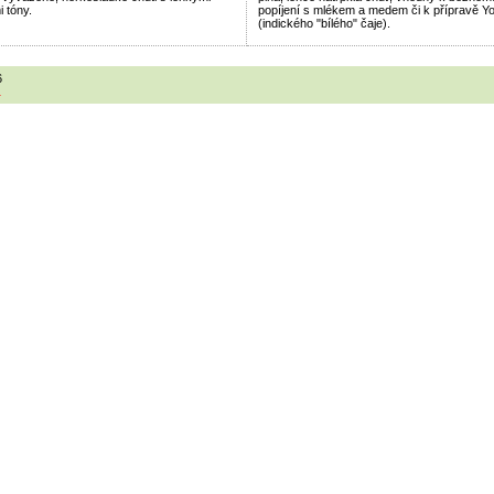
 tóny.
popíjení s mlékem a medem či k přípravě Yo
(indického "bílého" čaje).
6
1