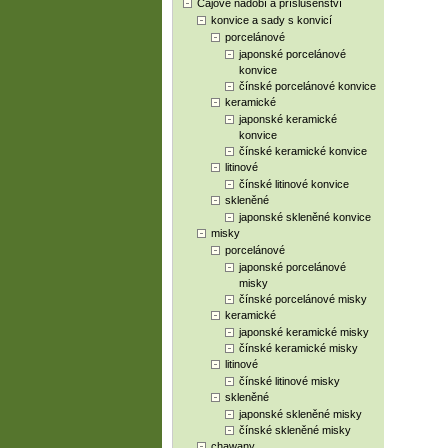
Čajové nádobí a příslušenství
konvice a sady s konvicí
porcelánové
japonské porcelánové
konvice
čínské porcelánové konvice
keramické
japonské keramické
konvice
čínské keramické konvice
litinové
čínské litinové konvice
skleněné
japonské skleněné konvice
misky
porcelánové
japonské porcelánové
misky
čínské porcelánové misky
keramické
japonské keramické misky
čínské keramické misky
litinové
čínské litinové misky
skleněné
japonské skleněné misky
čínské skleněné misky
chawany