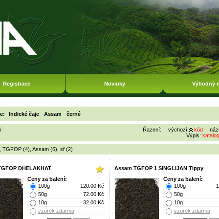
Registrace
Novinky
Výhodný 
ie:
Indické čaje
Assam
černé
6
Řazení:
výchozí
kód
náz
1
Výpis:
katalo
,
TGFOP (4)
,
Assam (6)
,
sf (2)
TGFOP DHELAKHAT
Assam TGFOP 1 SINGLIJAN Tippy
Ceny za balení:
Ceny za balení:
100g
120.00 Kč
100g
1
50g
72.00 Kč
50g
10g
32.00 Kč
10g
vzorek zdarma
vzorek zdarma