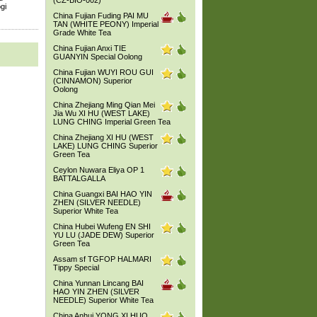
(CZ-BIO-002)
gi
China Fujian Fuding PAI MU
TAN (WHITE PEONY) Imperial
Grade White Tea
China Fujian Anxi TIE
GUANYIN Special Oolong
China Fujian WUYI ROU GUI
(CINNAMON) Superior
Oolong
China Zhejiang Ming Qian Mei
Jia Wu XI HU (WEST LAKE)
LUNG CHING Imperial Green Tea
China Zhejiang XI HU (WEST
LAKE) LUNG CHING Superior
Green Tea
Ceylon Nuwara Eliya OP 1
BATTALGALLA
China Guangxi BAI HAO YIN
ZHEN (SILVER NEEDLE)
Superior White Tea
China Hubei Wufeng EN SHI
YU LU (JADE DEW) Superior
Green Tea
Assam sf TGFOP HALMARI
Tippy Special
China Yunnan Lincang BAI
HAO YIN ZHEN (SILVER
NEEDLE) Superior White Tea
China Anhui YONG XI HUO