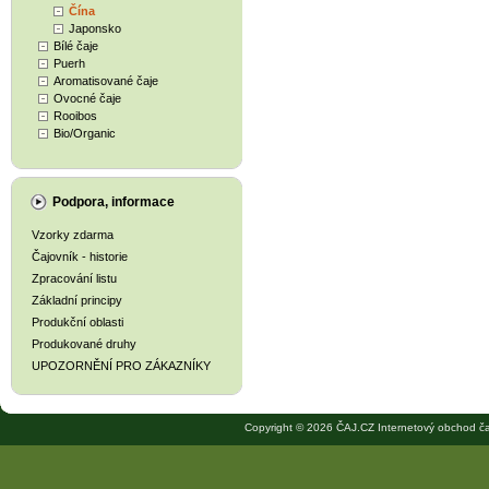
Čína
Japonsko
Bílé čaje
Puerh
Aromatisované čaje
Ovocné čaje
Rooibos
Bio/Organic
Podpora, informace
Vzorky zdarma
Čajovník - historie
Zpracování listu
Základní principy
Produkční oblasti
Produkované druhy
UPOZORNĚNÍ PRO ZÁKAZNÍKY
Copyright © 2026 ČAJ.CZ Internetový obchod ča