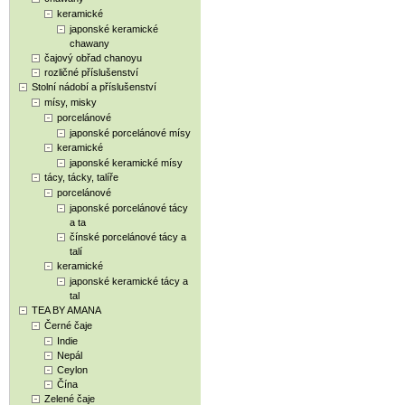
keramické
japonské keramické
chawany
čajový obřad chanoyu
rozličné příslušenství
Stolní nádobí a příslušenství
mísy, misky
porcelánové
japonské porcelánové mísy
keramické
japonské keramické mísy
tácy, tácky, talíře
porcelánové
japonské porcelánové tácy
a ta
čínské porcelánové tácy a
talí
keramické
japonské keramické tácy a
tal
TEA BY AMANA
Černé čaje
Indie
Nepál
Ceylon
Čína
Zelené čaje