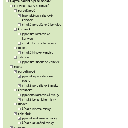
Čajové nádobí a příslušenství
konvice a sady s konvicí
porcelánové
japonské porcelánové
konvice
čínské porcelánové konvice
keramické
japonské keramické
konvice
čínské keramické konvice
litinové
čínské litinové konvice
skleněné
japonské skleněné konvice
misky
porcelánové
japonské porcelánové
misky
čínské porcelánové misky
keramické
japonské keramické misky
čínské keramické misky
litinové
čínské litinové misky
skleněné
japonské skleněné misky
čínské skleněné misky
chawany