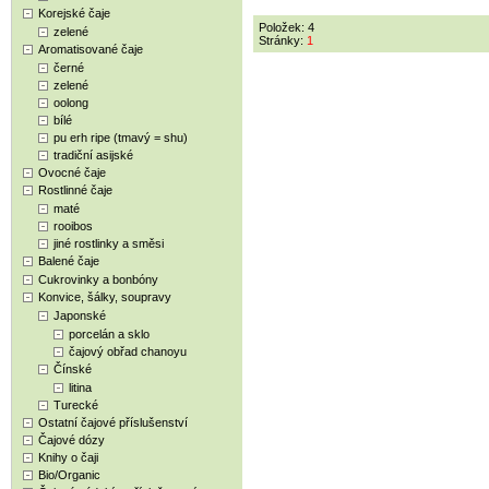
Korejské čaje
Položek: 4
zelené
Stránky:
1
Aromatisované čaje
černé
zelené
oolong
bílé
pu erh ripe (tmavý = shu)
tradiční asijské
Ovocné čaje
Rostlinné čaje
maté
rooibos
jiné rostlinky a směsi
Balené čaje
Cukrovinky a bonbóny
Konvice, šálky, soupravy
Japonské
porcelán a sklo
čajový obřad chanoyu
Čínské
litina
Turecké
Ostatní čajové příslušenství
Čajové dózy
Knihy o čaji
Bio/Organic