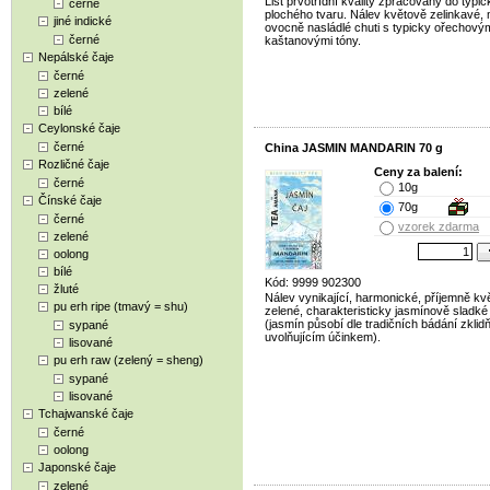
List prvotřídní kvality zpracovaný do typi
černé
plochého tvaru. Nálev květově zelinkavé, 
jiné indické
ovocně nasládlé chuti s typicky ořechovým
černé
kaštanovými tóny.
Nepálské čaje
černé
zelené
bílé
Ceylonské čaje
černé
China JASMIN MANDARIN 70 g
Rozličné čaje
Ceny za balení:
černé
10g
Čínské čaje
70g
černé
vzorek zdarma
zelené
oolong
bílé
Kód: 9999 902300
žluté
Nálev vynikající, harmonické, příjemně kv
pu erh ripe (tmavý = shu)
zelené, charakteristicky jasmínově sladké 
(jasmín působí dle tradičních bádání zklid
sypané
uvolňujícím účinkem).
lisované
pu erh raw (zelený = sheng)
sypané
lisované
Tchajwanské čaje
černé
oolong
Japonské čaje
zelené