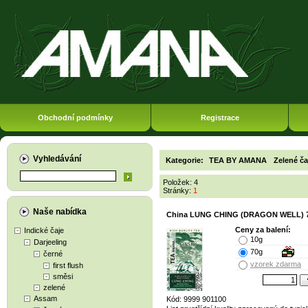
Obchodní podmínky
Registrace
Vyhledávání
Kategorie:
TEA BY AMANA
Zelené ča
Položek: 4
Stránky:
1
Naše nabídka
China LUNG CHING (DRAGON WELL) 7
Ceny za balení:
Indické čaje
10g
Darjeeling
70g
černé
vzorek zdarma
first flush
směsi
zelené
Assam
Kód: 9999 901100