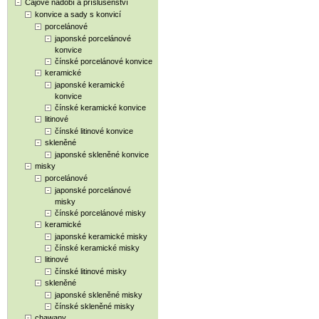
Čajové nádobí a příslušenství
konvice a sady s konvicí
porcelánové
japonské porcelánové
konvice
čínské porcelánové konvice
keramické
japonské keramické
konvice
čínské keramické konvice
litinové
čínské litinové konvice
skleněné
japonské skleněné konvice
misky
porcelánové
japonské porcelánové
misky
čínské porcelánové misky
keramické
japonské keramické misky
čínské keramické misky
litinové
čínské litinové misky
skleněné
japonské skleněné misky
čínské skleněné misky
chawany