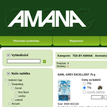
Obchodní podmínky
Registrace
Vyhledávání
Kategorie:
TEA BY AMANA
Aromatis
Položek: 4
Stránky:
1
Naše nabídka
EARL GREY EXCELLENT 70 g
Ceny za balení:
Indické čaje
10g
Darjeeling
70g
černé
vzorek zdarma
first flush
směsi
zelené
Assam
Kód: 9999 902100