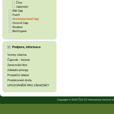
Čína
Japonsko
Bílé čaje
Puerh
Aromatisované čaje
Ovocné čaje
Rooibos
Bio/Organic
Podpora, informace
Vzorky zdarma
Čajovník - historie
Zpracování listu
Základní principy
Produkční oblasti
Produkované druhy
UPOZORNĚNÍ PRO ZÁKAZNÍKY
Copyright © 2026 ČAJ.CZ Internetový obchod ča