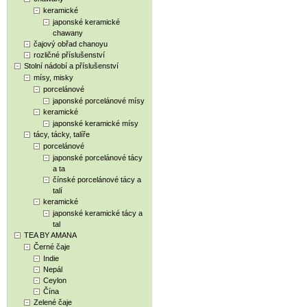
keramické
japonské keramické
chawany
čajový obřad chanoyu
rozličné příslušenství
Stolní nádobí a příslušenství
mísy, misky
porcelánové
japonské porcelánové mísy
keramické
japonské keramické mísy
tácy, tácky, talíře
porcelánové
japonské porcelánové tácy
a ta
čínské porcelánové tácy a
talí
keramické
japonské keramické tácy a
tal
TEA BY AMANA
Černé čaje
Indie
Nepál
Ceylon
Čína
Zelené čaje