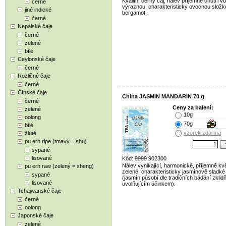
Kvalitní černý čaj, nálev příjemné chuti i v
černé
výraznou, charakteristicky ovocnou složk
jiné indické
bergamot.
černé
Nepálské čaje
černé
zelené
bílé
Ceylonské čaje
černé
Rozličné čaje
černé
Čínské čaje
China JASMIN MANDARIN 70 g
černé
Ceny za balení:
zelené
10g
oolong
70g
bílé
vzorek zdarma
žluté
pu erh ripe (tmavý = shu)
sypané
lisované
Kód: 9999 902300
Nálev vynikající, harmonické, příjemně kv
pu erh raw (zelený = sheng)
zelené, charakteristicky jasmínově sladké 
sypané
(jasmín působí dle tradičních bádání zklid
lisované
uvolňujícím účinkem).
Tchajwanské čaje
černé
oolong
Japonské čaje
zelené