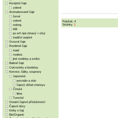
Korejské čaje
zelené
Aromatisované čaje
černé
zelené
Položek: 4
Stránky:
1
oolong
bílé
pu erh ripe (tmavý = shu)
tradiční asijské
Ovocné čaje
Rostlinné čaje
maté
rooibos
jiné rostlinky a směsi
Balené čaje
Cukrovinky a bonbóny
Konvice, šálky, soupravy
Japonské
porcelán a sklo
čajový obřad chanoyu
Čínské
litina
Turecké
Ostatní čajové příslušenství
Čajové dózy
Knihy o čaji
Bio/Organic