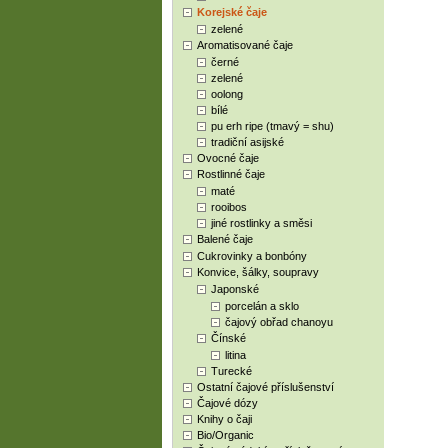
Korejské čaje
zelené
Aromatisované čaje
černé
zelené
oolong
bílé
pu erh ripe (tmavý = shu)
tradiční asijské
Ovocné čaje
Rostlinné čaje
maté
rooibos
jiné rostlinky a směsi
Balené čaje
Cukrovinky a bonbóny
Konvice, šálky, soupravy
Japonské
porcelán a sklo
čajový obřad chanoyu
Čínské
litina
Turecké
Ostatní čajové příslušenství
Čajové dózy
Knihy o čaji
Bio/Organic