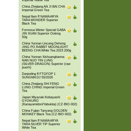
Imperial Yellow Tea
China Zhejiang AN JI BAI CHA
Imperial Green Tea
Nepal Ilam ff NAWA ARYA
TARA WONDER Superior
Black Tea
Formosa Winter Special GABA
JIN XUAN Superior Oolong
50g
China Yunnan Lincang Dehong
JING PO RABBIT MOONLIGHT
BEENG CHA White Tea 2023 200g
China Yunnan Xishuangbanna
NAN NUO YIN LUNG
(SILVER DRAGON) Superior (raw
puerh)
Darjeeling ff FTGFOP 1
SUNGMA DJ 55/2026
China Zhejiang SHI FENG
LUNG CHING Imperial Green
Tea
Japan Miyazaki Kobayashi
GYOKURO
(Kanayamidori/Yabukita) (CZ-BIO-002)
China Fujian Tanyang GOLDEN
MONKEY Black Tea (CZ-BIO-002)
Nepal Ilam ff NAWA ARYA
TARA SILVER TIP Superior
White Tea