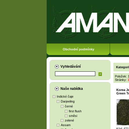
Obchodní podmínky
Vyhledávání
Kategor
Položek: 
Stránky:
Naše nabídka
Korea J
Green T
Indické čaje
Darjeeling
černé
first flush
směsi
zelené
Assam
Kód: 471