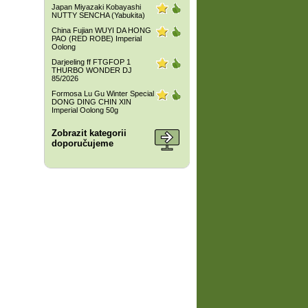
Japan Miyazaki Kobayashi
NUTTY SENCHA (Yabukita)
China Fujian WUYI DA HONG
PAO (RED ROBE) Imperial
Oolong
Darjeeling ff FTGFOP 1
THURBO WONDER DJ
85/2026
Formosa Lu Gu Winter Special
DONG DING CHIN XIN
Imperial Oolong 50g
Zobrazit kategorii
doporučujeme