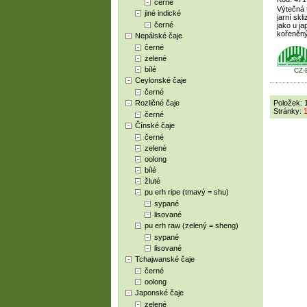
černé
Výtečná 
jiné indické
jarní skl
černé
jako u j
kořeněný
Nepálské čaje
černé
zelené
bílé
CZ-
Ceylonské čaje
černé
Rozličné čaje
Položek: 
Stránky:
černé
Čínské čaje
černé
zelené
oolong
bílé
žluté
pu erh ripe (tmavý = shu)
sypané
lisované
pu erh raw (zelený = sheng)
sypané
lisované
Tchajwanské čaje
černé
oolong
Japonské čaje
zelené