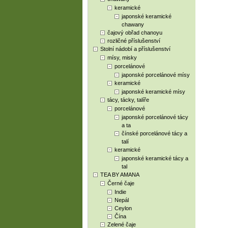
keramické
japonské keramické
chawany
čajový obřad chanoyu
rozličné příslušenství
Stolní nádobí a příslušenství
mísy, misky
porcelánové
japonské porcelánové mísy
keramické
japonské keramické mísy
tácy, tácky, talíře
porcelánové
japonské porcelánové tácy
a ta
čínské porcelánové tácy a
talí
keramické
japonské keramické tácy a
tal
TEA BY AMANA
Černé čaje
Indie
Nepál
Ceylon
Čína
Zelené čaje