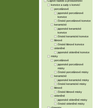
Čajové nádobí a příslušenství
konvice a sady s konvicí
porcelánové
japonské porcelánové
konvice
čínské porcelánové konvice
keramické
japonské keramické
konvice
čínské keramické konvice
litinové
čínské litinové konvice
skleněné
japonské skleněné konvice
misky
porcelánové
japonské porcelánové
misky
čínské porcelánové misky
keramické
japonské keramické misky
čínské keramické misky
litinové
čínské litinové misky
skleněné
japonské skleněné misky
čínské skleněné misky
chawany