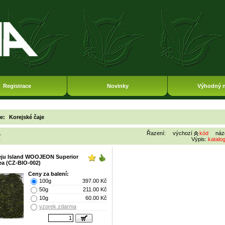
Registrace
Novinky
Výhodný 
ie:
Korejské čaje
1
Řazení:
výchozí
kód
náz
1
Výpis:
katalo
eju Island WOOJEON Superior
ea (CZ-BIO-002)
Ceny za balení:
100g
397.00 Kč
50g
211.00 Kč
10g
60.00 Kč
vzorek zdarma