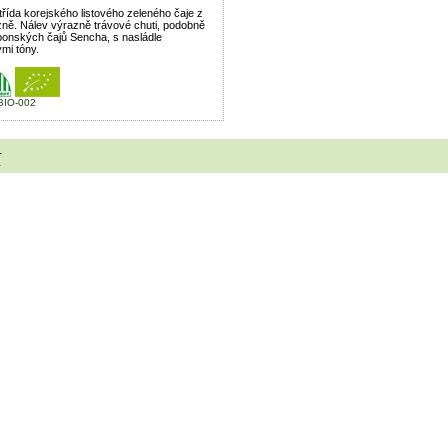
třída korejského listového zeleného čaje z
izně. Nálev výrazně trávové chuti, podobně
aponských čajů Sencha, s nasládle
mi tóny.
BIO-002
1
1