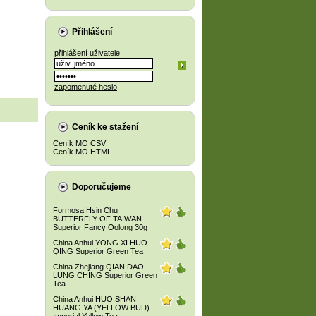
Přihlášení
přihlášení uživatele
zapomenuté heslo
Ceník ke stažení
Ceník MO CSV
Ceník MO HTML
Doporučujeme
Formosa Hsin Chu
BUTTERFLY OF TAIWAN
Superior Fancy Oolong 30g
China Anhui YONG XI HUO
QING Superior Green Tea
China Zhejiang QIAN DAO
LUNG CHING Superior Green
Tea
China Anhui HUO SHAN
HUANG YA (YELLOW BUD)