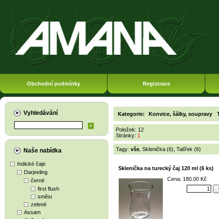
Obchodní podmínky
Registrace
Vyhledávání
Kategorie:
Konvice, šálky, soupravy
Položek: 12
Stránky:
1
Tagy:
vše
,
Sklenička (6)
,
Talířek (6)
Naše nabídka
Indické čaje
Sklenička na turecký čaj 120 ml (6 ks)
Darjeeling
Cena: 180.00 Kč
černé
first flush
směsi
zelené
Assam