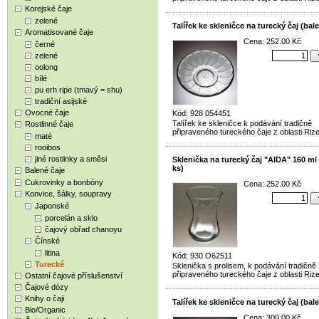
Korejské čaje
zelené
Talířek ke skleničce na turecký čaj (bale
Aromatisované čaje
Cena: 252.00 Kč
černé
zelené
oolong
bílé
pu erh ripe (tmavý = shu)
tradiční asijské
Ovocné čaje
Kód: 928 054451
Talířek ke skleničce k podávání tradičně
Rostlinné čaje
připraveného tureckého čaje z oblasti Rize
maté
rooibos
jiné rostlinky a směsi
Sklenička na turecký čaj "AIDA" 160 ml 
ks)
Balené čaje
Cukrovinky a bonbóny
Cena: 252.00 Kč
Konvice, šálky, soupravy
Japonské
porcelán a sklo
čajový obřad chanoyu
Čínské
litina
Kód: 930 O62511
Turecké
Sklenička s prolisem, k podávání tradičně
připraveného tureckého čaje z oblasti Rize
Ostatní čajové příslušenství
Čajové dózy
Knihy o čaji
Talířek ke skleničce na turecký čaj (bale
Bio/Organic
Cena: 300.00 Kč