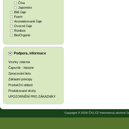
Čína
Japonsko
Bílé čaje
Puerh
Aromatisované čaje
Ovocné čaje
Rooibos
Bio/Organic
Podpora, informace
Vzorky zdarma
Čajovník - historie
Zpracování listu
Základní principy
Produkční oblasti
Produkované druhy
UPOZORNĚNÍ PRO ZÁKAZNÍKY
Copyright © 2026 ČAJ.CZ Internetový obchod ča