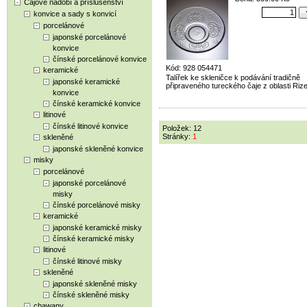
Čajové nádobí a příslušenství
konvice a sady s konvicí
porcelánové
japonské porcelánové
konvice
čínské porcelánové konvice
Kód: 928 054471
keramické
Talířek ke skleničce k podávání tradičně
japonské keramické
připraveného tureckého čaje z oblasti Rize
konvice
čínské keramické konvice
litinové
čínské litinové konvice
Položek: 12
Stránky:
1
skleněné
japonské skleněné konvice
misky
porcelánové
japonské porcelánové
misky
čínské porcelánové misky
keramické
japonské keramické misky
čínské keramické misky
litinové
čínské litinové misky
skleněné
japonské skleněné misky
čínské skleněné misky
chawany