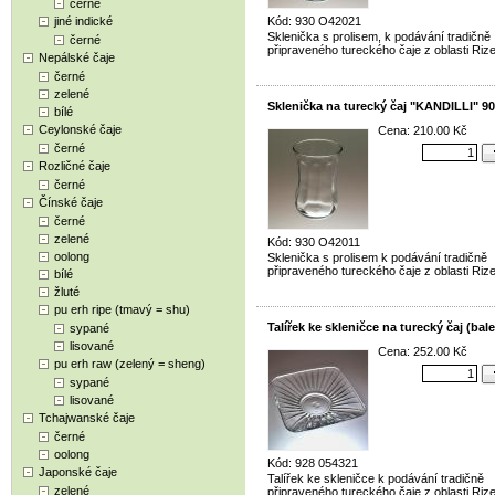
černé
jiné indické
Kód: 930 O42021
Sklenička s prolisem, k podávání tradičně
černé
připraveného tureckého čaje z oblasti Rize
Nepálské čaje
černé
zelené
Sklenička na turecký čaj "KANDILLI" 90
bílé
Ceylonské čaje
Cena: 210.00 Kč
černé
Rozličné čaje
černé
Čínské čaje
černé
zelené
Kód: 930 O42011
oolong
Sklenička s prolisem k podávání tradičně
připraveného tureckého čaje z oblasti Rize
bílé
žluté
pu erh ripe (tmavý = shu)
Talířek ke skleničce na turecký čaj (bale
sypané
lisované
Cena: 252.00 Kč
pu erh raw (zelený = sheng)
sypané
lisované
Tchajwanské čaje
černé
oolong
Kód: 928 054321
Japonské čaje
Talířek ke skleničce k podávání tradičně
zelené
připraveného tureckého čaje z oblasti Rize