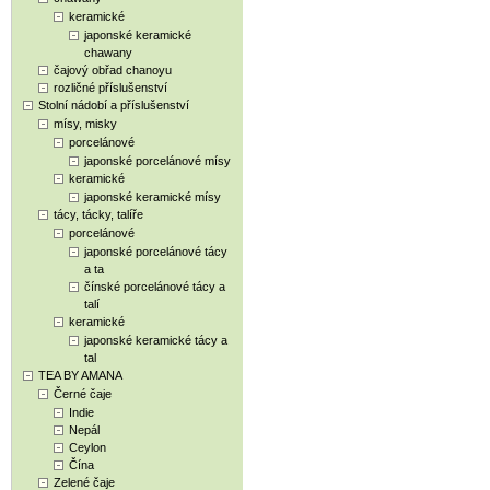
keramické
japonské keramické
chawany
čajový obřad chanoyu
rozličné příslušenství
Stolní nádobí a příslušenství
mísy, misky
porcelánové
japonské porcelánové mísy
keramické
japonské keramické mísy
tácy, tácky, talíře
porcelánové
japonské porcelánové tácy
a ta
čínské porcelánové tácy a
talí
keramické
japonské keramické tácy a
tal
TEA BY AMANA
Černé čaje
Indie
Nepál
Ceylon
Čína
Zelené čaje