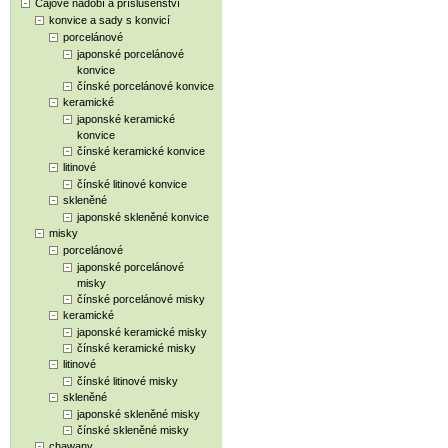
Čajové nádobí a příslušenství
konvice a sady s konvicí
porcelánové
japonské porcelánové
konvice
čínské porcelánové konvice
keramické
japonské keramické
konvice
čínské keramické konvice
litinové
čínské litinové konvice
skleněné
japonské skleněné konvice
misky
porcelánové
japonské porcelánové
misky
čínské porcelánové misky
keramické
japonské keramické misky
čínské keramické misky
litinové
čínské litinové misky
skleněné
japonské skleněné misky
čínské skleněné misky
chawany