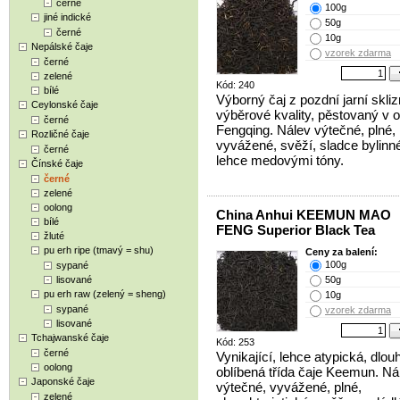
černé
100g
jiné indické
50g
černé
10g
Nepálské čaje
vzorek zdarma
černé
zelené
Kód: 240
bílé
Výborný čaj z pozdní jarní skli
Ceylonské čaje
výběrové kvality, pěstovaný v 
černé
Fengqing. Nálev výtečné, plné,
Rozličné čaje
vyvážené, svěží, sladce bylinné
černé
lehce medovými tóny.
Čínské čaje
černé
zelené
oolong
China Anhui KEEMUN MAO
bílé
FENG Superior Black Tea
žluté
pu erh ripe (tmavý = shu)
Ceny za balení:
100g
sypané
lisované
50g
pu erh raw (zelený = sheng)
10g
sypané
vzorek zdarma
lisované
Tchajwanské čaje
Kód: 253
černé
Vynikající, lehce atypická, dlouh
oolong
oblíbená třída čaje Keemun. Ná
Japonské čaje
výtečné, vyvážené, plné,
zelené