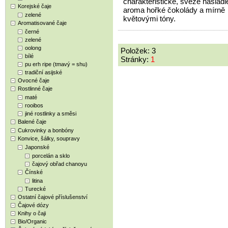
charakteristické, svěže nasládlé
Korejské čaje
aroma hořké čokolády a mírně
zelené
květovými tóny.
Aromatisované čaje
černé
zelené
oolong
Položek: 3
bílé
Stránky:
1
pu erh ripe (tmavý = shu)
tradiční asijské
Ovocné čaje
Rostlinné čaje
maté
rooibos
jiné rostlinky a směsi
Balené čaje
Cukrovinky a bonbóny
Konvice, šálky, soupravy
Japonské
porcelán a sklo
čajový obřad chanoyu
Čínské
litina
Turecké
Ostatní čajové příslušenství
Čajové dózy
Knihy o čaji
Bio/Organic