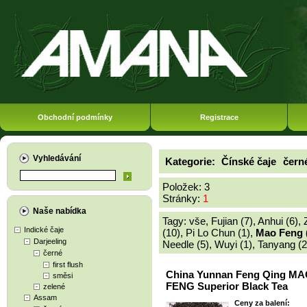
Obchodní podmínky
Registrace
Vyhledávání
Kategorie:
Čínské čaje
čern
Položek: 3
Stránky:
1
Naše nabídka
Tagy:
vše
,
Fujian (7)
,
Anhui (6)
,
Indické čaje
(10)
,
Pi Lo Chun (1)
,
Mao Feng 
Darjeeling
Needle (5)
,
Wuyi (1)
,
Tanyang (2
černé
first flush
China Yunnan Feng Qing M
směsi
FENG Superior Black Tea
zelené
Assam
Ceny za balení: