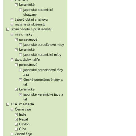
keramické
japonské keramické
chawany
čajový obřad chanoyu
rozličné příslušenství
Stolní nádobí a příslušenství
mísy, misky
porcelánové
japonské porcelánové mísy
keramické
japonské keramické mísy
tácy, tácky, talíře
porcelánové
japonské porcelánové tácy
a ta
čínské porcelánové tácy a
talí
keramické
japonské keramické tácy a
tal
TEA BY AMANA
Černé čaje
Indie
Nepál
Ceylon
Čína
Zelené čaje