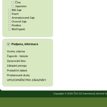
Čína
Japonsko
Bílé čaje
Puerh
Aromatisované čaje
Ovocné čaje
Rooibos
Bio/Organic
Podpora, informace
Vzorky zdarma
Čajovník - historie
Zpracování listu
Základní principy
Produkční oblasti
Produkované druhy
UPOZORNĚNÍ PRO ZÁKAZNÍKY
Copyright © 2026 ČAJ.CZ Internetový obchod ča