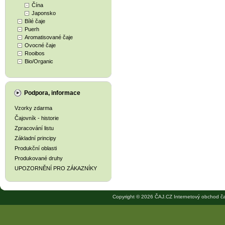
Čína
Japonsko
Bílé čaje
Puerh
Aromatisované čaje
Ovocné čaje
Rooibos
Bio/Organic
Podpora, informace
Vzorky zdarma
Čajovník - historie
Zpracování listu
Základní principy
Produkční oblasti
Produkované druhy
UPOZORNĚNÍ PRO ZÁKAZNÍKY
Copyright © 2026 ČAJ.CZ Internetový obchod ča