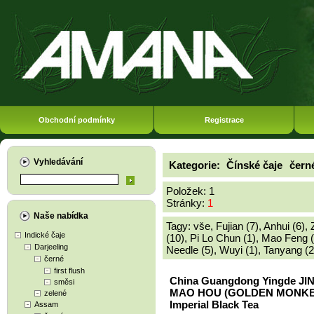
Obchodní podmínky
Registrace
Vyhledávání
Kategorie:
Čínské čaje
čern
Položek: 1
Stránky:
1
Naše nabídka
Tagy:
vše
,
Fujian (7)
,
Anhui (6)
,
Indické čaje
(10)
,
Pi Lo Chun (1)
,
Mao Feng (
Darjeeling
Needle (5)
,
Wuyi (1)
,
Tanyang (2
černé
first flush
China Guangdong Yingde JI
směsi
MAO HOU (GOLDEN MONKE
zelené
Imperial Black Tea
Assam