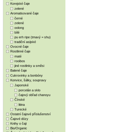
Korejské čaje
zelené
Aromatisované čaje
černé
zelené
oolong
bílé
pu erh ripe (tmavý = shu)
tradiční asijské
Ovocné čaje
Rostlinné čaje
maté
rooibos
jiné rostlinky a směsi
Balené čaje
Cukrovinky a bonbóny
Konvice, šálky, soupravy
Japonské
porcelán a sklo
čajový obřad chanoyu
Čínské
litina
Turecké
Ostatní čajové příslušenství
Čajové dózy
Knihy o čaji
Bio/Organic