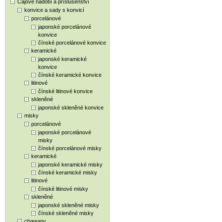
Čajové nádobí a příslušenství
konvice a sady s konvicí
porcelánové
japonské porcelánové
konvice
čínské porcelánové konvice
keramické
japonské keramické
konvice
čínské keramické konvice
litinové
čínské litinové konvice
skleněné
japonské skleněné konvice
misky
porcelánové
japonské porcelánové
misky
čínské porcelánové misky
keramické
japonské keramické misky
čínské keramické misky
litinové
čínské litinové misky
skleněné
japonské skleněné misky
čínské skleněné misky
chawany