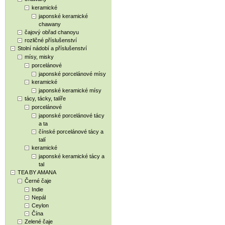
keramické
japonské keramické
chawany
čajový obřad chanoyu
rozličné příslušenství
Stolní nádobí a příslušenství
mísy, misky
porcelánové
japonské porcelánové mísy
keramické
japonské keramické mísy
tácy, tácky, talíře
porcelánové
japonské porcelánové tácy
a ta
čínské porcelánové tácy a
talí
keramické
japonské keramické tácy a
tal
TEA BY AMANA
Černé čaje
Indie
Nepál
Ceylon
Čína
Zelené čaje