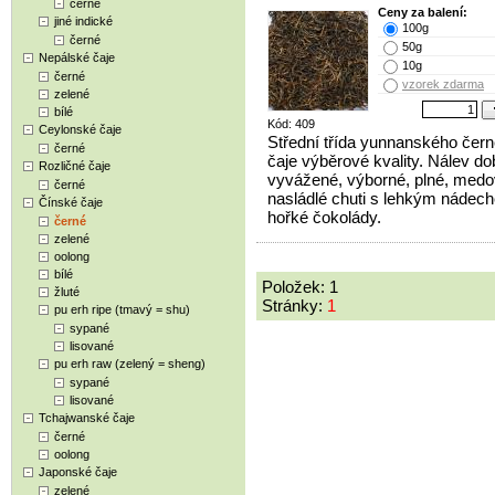
černé
Ceny za balení:
jiné indické
100g
černé
50g
Nepálské čaje
10g
černé
vzorek zdarma
zelené
bílé
Kód: 409
Ceylonské čaje
Střední třída yunnanského čer
černé
čaje výběrové kvality. Nálev do
Rozličné čaje
vyvážené, výborné, plné, med
černé
nasládlé chuti s lehkým nádec
Čínské čaje
hořké čokolády.
černé
zelené
oolong
bílé
Položek: 1
žluté
Stránky:
1
pu erh ripe (tmavý = shu)
sypané
lisované
pu erh raw (zelený = sheng)
sypané
lisované
Tchajwanské čaje
černé
oolong
Japonské čaje
zelené