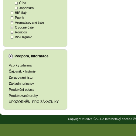
Čína
Japonsko
Bílé čaje
Puerh
Aromatisované čaje
Ovocné čaje
Rooibos
Bio/Organic
Podpora, informace
Vzorky zdarma
Čajovník - historie
Zpracování listu
Základní principy
Produkční oblasti
Produkované druhy
UPOZORNĚNÍ PRO ZÁKAZNÍKY
Copyright © 2026 ČAJ.CZ Internetový obchod ča