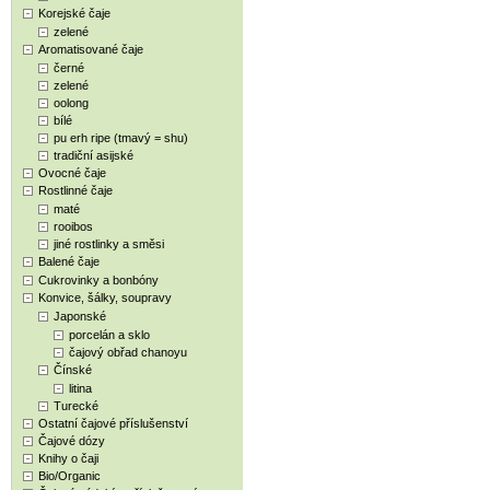
Korejské čaje
zelené
Aromatisované čaje
černé
zelené
oolong
bílé
pu erh ripe (tmavý = shu)
tradiční asijské
Ovocné čaje
Rostlinné čaje
maté
rooibos
jiné rostlinky a směsi
Balené čaje
Cukrovinky a bonbóny
Konvice, šálky, soupravy
Japonské
porcelán a sklo
čajový obřad chanoyu
Čínské
litina
Turecké
Ostatní čajové příslušenství
Čajové dózy
Knihy o čaji
Bio/Organic