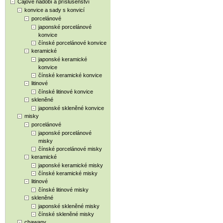
Čajové nádobí a příslušenství
konvice a sady s konvicí
porcelánové
japonské porcelánové
konvice
čínské porcelánové konvice
keramické
japonské keramické
konvice
čínské keramické konvice
litinové
čínské litinové konvice
skleněné
japonské skleněné konvice
misky
porcelánové
japonské porcelánové
misky
čínské porcelánové misky
keramické
japonské keramické misky
čínské keramické misky
litinové
čínské litinové misky
skleněné
japonské skleněné misky
čínské skleněné misky
chawany