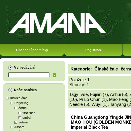
Obchodní podmínky
Registrace
Vyhledávání
Kategorie:
Čínské čaje
čern
Položek: 1
Stránky:
1
Naše nabídka
Tagy:
vše
,
Fujian (7)
,
Anhui (6)
,
Indické čaje
(10)
,
Pi Lo Chun (1)
,
Mao Feng (
Darjeeling
Needle (5)
,
Wuyi (1)
,
Tanyang (2
černé
first flush
China Guangdong Yingde JI
směsi
MAO HOU (GOLDEN MONKE
zelené
Imperial Black Tea
Assam