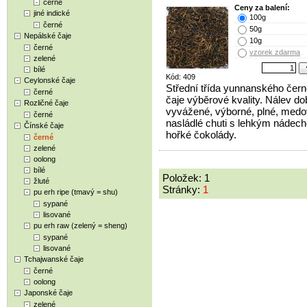
černé
Ceny za balení:
jiné indické
100g
černé
50g
Nepálské čaje
10g
černé
vzorek zdarma
zelené
bílé
Kód: 409
Ceylonské čaje
Střední třída yunnanského čer
černé
čaje výběrové kvality. Nálev do
Rozličné čaje
vyvážené, výborné, plné, med
černé
nasládlé chuti s lehkým nádec
Čínské čaje
hořké čokolády.
černé
zelené
oolong
bílé
Položek: 1
žluté
Stránky:
1
pu erh ripe (tmavý = shu)
sypané
lisované
pu erh raw (zelený = sheng)
sypané
lisované
Tchajwanské čaje
černé
oolong
Japonské čaje
zelené