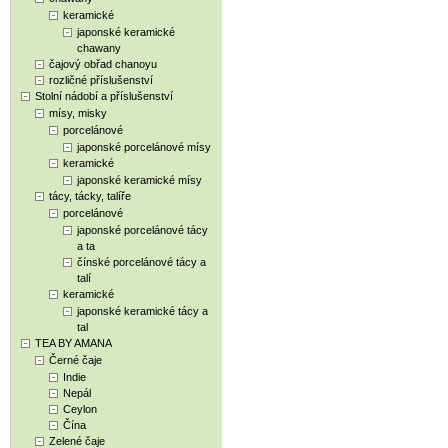
keramické
japonské keramické
chawany
čajový obřad chanoyu
rozličné příslušenství
Stolní nádobí a příslušenství
mísy, misky
porcelánové
japonské porcelánové mísy
keramické
japonské keramické mísy
tácy, tácky, talíře
porcelánové
japonské porcelánové tácy
a ta
čínské porcelánové tácy a
talí
keramické
japonské keramické tácy a
tal
TEA BY AMANA
Černé čaje
Indie
Nepál
Ceylon
Čína
Zelené čaje