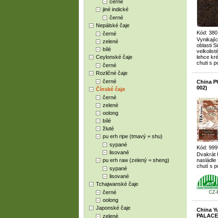
černé
jiné indické
černé
Nepálské čaje
Kód: 380
černé
Vynikají
zelené
oblasti 
bílé
velkolist
Ceylonské čaje
lehce kr
chuti s 
černé
Rozličné čaje
černé
China P
002)
Čínské čaje
černé
zelené
oolong
bílé
žluté
pu erh ripe (tmavý = shu)
sypané
Kód: 999
lisované
Dvakrát 
pu erh raw (zelený = sheng)
nasládle
chutí s 
sypané
lisované
Tchajwanské čaje
černé
CZ-
oolong
Japonské čaje
China Y
PALACE 
zelené