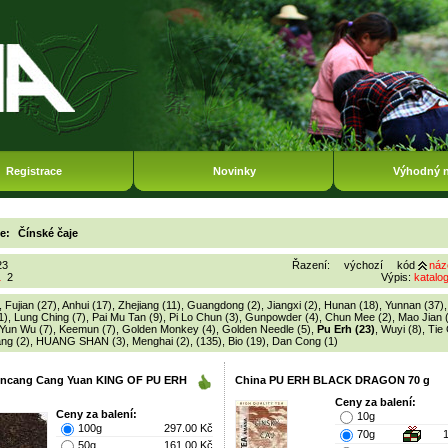
Registrace
Novinky
Výhodný 
ie:
Čínské čaje
23
Řazení:
výchozí
kód
náz
1
2
Výpis:
katalo
,
Fujian (27)
,
Anhui (17)
,
Zhejiang (11)
,
Guangdong (2)
,
Jiangxi (2)
,
Hunan (18)
,
Yunnan (37)
1)
,
Lung Ching (7)
,
Pai Mu Tan (9)
,
Pi Lo Chun (3)
,
Gunpowder (4)
,
Chun Mee (2)
,
Mao Jian 
Yun Wu (7)
,
Keemun (7)
,
Golden Monkey (4)
,
Golden Needle (5)
,
Pu Erh (23)
,
Wuyi (8)
,
Tie
ng (2)
,
HUANG SHAN (3)
,
Menghai (2)
,
(135)
,
Bio (19)
,
Dan Cong (1)
incang Cang Yuan KING OF PU ERH
China PU ERH BLACK DRAGON 70 g
Ceny za balení:
Ceny za balení:
10g
100g
297.00 Kč
70g
50g
161.00 Kč