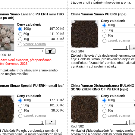
trávové chuti s patrným kovovým aroma.
unnan Simao Lancang PU ERH mini TUO
China Yunnan Simao PU ERH (ripe)
e pu erh)
Ceny za balení:
Ceny za balení:
100g
100g
197.00 Kč
50g
50g
111.00 Kč
10g
10g
40.00 Kč
vzorek zdarma
vzorek zdarma
Kód: 284
 000118
Základní listová třída dodatečně fermentov
čaje z oblasti Simao, proslaveného nejen ve
ost:
Není skladem, předpokládané
specifickou, "zatuchle" zemitou chutí, ale ta
ění červenec 2026
vynikajícími zdravotními účinky.
rh základní třídy slisovaný z lámkaného
u do malých mističek.
unnan Simao Special PU ERH - small leaf
China Yunnan Xishuangbanna BULANG
SONG ZHEN KING OF PU ERH (ripe)
Ceny za balení:
Ceny za balení:
100g
177.00 Kč
100g
50g
101.00 Kč
50g
10g
38.00 Kč
10g
vzorek zdarma
vzorek zdarma
Kód: 382
cí třída čaje Pu erh, vyrobená z poměrně
Vynikající třída dodatečně fermentovaného 
, zlatavých tipsů a malých křehkých lístků.
proslavené a ceněné oblasti pohoří Bulang.