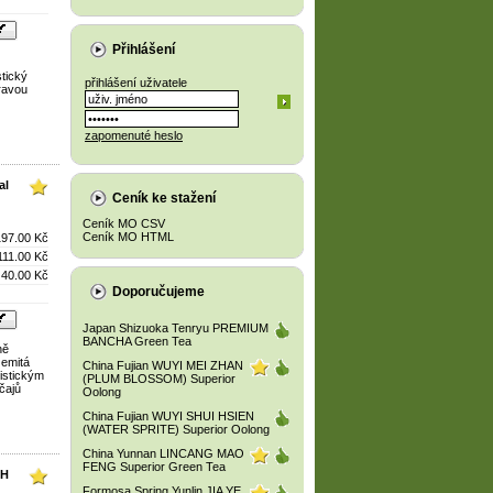
Přihlášení
tický
přihlášení uživatele
íravou
zapomenuté heslo
al
Ceník ke stažení
Ceník MO CSV
Ceník MO HTML
197.00 Kč
111.00 Kč
40.00 Kč
Doporučujeme
Japan Shizuoka Tenryu PREMIUM
BANCHA Green Tea
ně
zemitá
China Fujian WUYI MEI ZHAN
istickým
(PLUM BLOSSOM) Superior
čajů
Oolong
China Fujian WUYI SHUI HSIEN
(WATER SPRITE) Superior Oolong
China Yunnan LINCANG MAO
FENG Superior Green Tea
RH
Formosa Spring Yunlin JIA YE