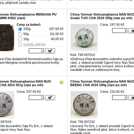
brá, příjemně zemitá chuť.
Yunnan Xishuangbanna MENGHAI PU
China Yunnan Xishuangbanna NAN NUO
MIN KING (ripe)
Grade TUO CHA 2019 100g (raw pu erh)
Ceny za balení:
Cena: 197.00 Kč
100g
197.00 Kč
50g
111.00 Kč
10g
40.00 Kč
vzorek zdarma
Kód: 799 007014
brá třída dodatečně fermentovaného čaje pu
Výběrová třída lisovaného zeleného typu(S
lasti Menghai ovoněná jasmínovými květy.
raw), z oblasti proslulé čajové hory Nan Nu
plné, charakteristicky svíravé, lehce květo
nasládlé chuti se zelinkavými tóny.
Yunnan Xishuangbanna NAN NUO
China Yunnan Xishuangbanna NAN NU
HA 2014 357g (ripe pu erh)
BEENG CHA 2019 100g (ripe pu erh)
Cena: 537.00 Kč
Cena: 210.00 Kč
 007019
Kód: 799 007232
třída lisovaného čaje Pu Erh, z oblasti
Lisovaný Pu Erh, z oblasti proslulé čajové 
 čajové hory Nan Nuo.
Nuo. Nálev poměrně plné, lehce květové, m
nasládlé chuti.