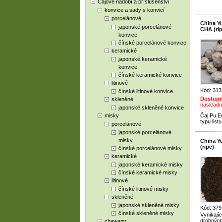
Čajové nádobí a příslušenství
konvice a sady s konvicí
porcelánové
China Y
japonské porcelánové
CHA (rip
konvice
čínské porcelánové konvice
keramické
japonské keramické
konvice
čínské keramické konvice
litinové
Kód: 313
čínské litinové konvice
Dostupn
skleněné
naskladn
japonské skleněné konvice
misky
Čaj Pu E
typu list
porcelánové
japonské porcelánové
misky
China Y
(ripe)
čínské porcelánové misky
keramické
japonské keramické misky
čínské keramické misky
litinové
čínské litinové misky
skleněné
japonské skleněné misky
Kód: 379
čínské skleněné misky
Vynikají
drobných
chawany