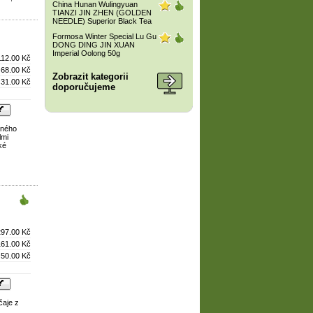
China Hunan Wulingyuan
TIANZI JIN ZHEN (GOLDEN
NEEDLE) Superior Black Tea
Formosa Winter Special Lu Gu
DONG DING JIN XUAN
Imperial Oolong 50g
112.00 Kč
68.00 Kč
Zobrazit kategorii
31.00 Kč
doporučujeme
aného
lmi
ké
297.00 Kč
161.00 Kč
50.00 Kč
čaje z