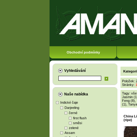
Obchodní podmínky
Vyhledávání
Kategor
Položek: 
Stránky:
Tagy:
vše
Naše nabídka
Jasmin (1
Feng (8)
,
Indické čaje
(1)
,
Tanya
Darjeeling
černé
China L
first flush
(ripe)
směsi
zelené
Assam