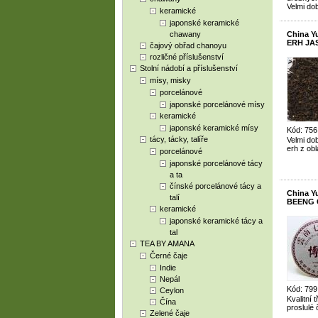
Velmi do
keramické
japonské keramické
chawany
China 
ERH JAS
čajový obřad chanoyu
rozličné příslušenství
Stolní nádobí a příslušenství
mísy, misky
porcelánové
japonské porcelánové mísy
keramické
japonské keramické mísy
Kód: 756
tácy, tácky, talíře
Velmi do
erh z ob
porcelánové
japonské porcelánové tácy
a ta
čínské porcelánové tácy a
China 
talí
BEENG C
keramické
japonské keramické tácy a
tal
TEA BY AMANA
Černé čaje
Indie
Nepál
Kód: 799
Ceylon
Kvalitní 
Čína
proslulé
Zelené čaje