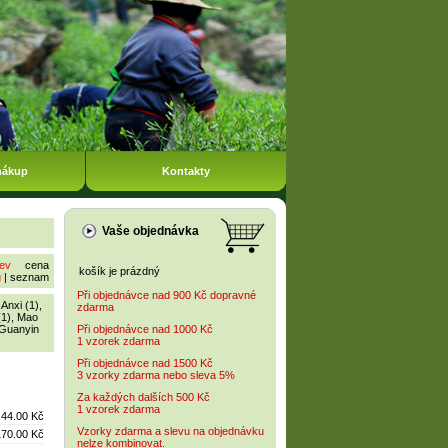
nákup
Kontakty
Vaše objednávka
ev
cena
košík je prázdný
g
|
seznam
Při objednávce nad 900 Kč dopravné
,
Anxi (1)
,
zdarma
(1)
,
Mao
 Guanyin
Při objednávce nad 1000 Kč
1 vzorek zdarma
Při objednávce nad 1500 Kč
3 vzorky zdarma nebo sleva 5%
Za každých dalších 500 Kč
1 vzorek zdarma
44.00 Kč
Vzorky zdarma a slevu na objednávku
170.00 Kč
nelze kombinovat.