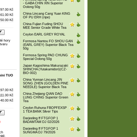
- GABA CHIN XIN Superior
Oolong 50g
297.00 Kč
China Lincang Cang Yuan KING
161.00 Kč
OF PU ERH (ripe)
50.00 Kč
China Fujian Fuding SHOU
MEE Senior Grade White Tea
Ceylon EARL GREY ROYAL
ulé hory
Formosa Nantou FO SHOU GAN
tvaru
(EARL GREY) Superior Black Tea
50g
Formosa Spring PAO CHUNG
Special Oolong 50g
Japan Kagoshima Makurazaki
SHINCHA (Yutakamidori)(CZ-
BIO-002)
mini TUO
China Yunnan Lincang JIN
SONG ZHEN (GOLDEN PINE
NEEDLE) Superior Black Tea
197.00 Kč
China Zhejiang QIAN DAO
111.00 Kč
LUNG CHING Superior Green
40.00 Kč
Tea
Ceylon Ruhuna FBOPFEXSP
1 TEA BANK Silver Tips
Darjeeling ff FTGFOP 1
é
BADAMTAM DJ 02/2026
Darjeeling ff FTGFOP 1
ých
SUNGMA DJ 79/2026
ité,