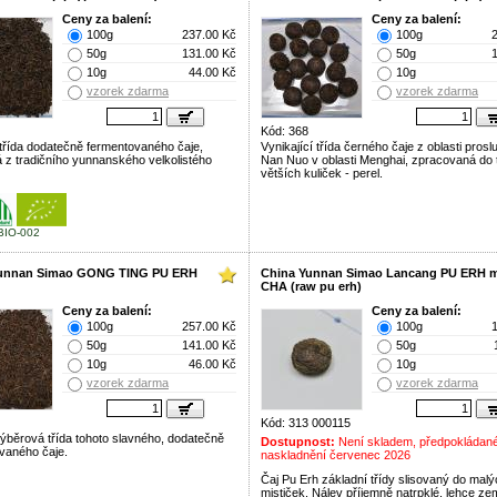
Ceny za balení:
Ceny za balení:
100g
237.00 Kč
100g
50g
131.00 Kč
50g
10g
44.00 Kč
10g
vzorek zdarma
vzorek zdarma
Kód: 368
třída dodatečně fermentovaného čaje,
Vynikající třída černého čaje z oblasti prosl
 z tradičního yunnanského velkolistého
Nan Nuo v oblasti Menghai, zpracovaná do 
větších kuliček - perel.
BIO-002
Yunnan Simao GONG TING PU ERH
China Yunnan Simao Lancang PU ERH 
CHA (raw pu erh)
Ceny za balení:
Ceny za balení:
100g
257.00 Kč
100g
50g
141.00 Kč
50g
10g
46.00 Kč
10g
vzorek zdarma
vzorek zdarma
Kód: 313 000115
 výběrová třída tohoto slavného, dodatečně
Dostupnost:
Není skladem, předpokládan
vaného čaje.
naskladnění červenec 2026
Čaj Pu Erh základní třídy slisovaný do mal
mističek. Nálev příjemně natrpklé, lehce zem