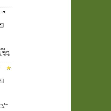
 1st
heng -
o. Nálev
vé, mírně
O
hory Nan
írně