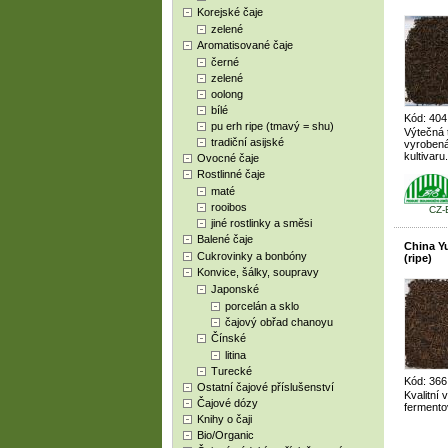
Korejské čaje
zelené
Aromatisované čaje
černé
zelené
oolong
bílé
Kód: 404
pu erh ripe (tmavý = shu)
Výtečná 
tradiční asijské
vyrobená
kultivaru.
Ovocné čaje
Rostlinné čaje
maté
rooibos
CZ-
jiné rostlinky a směsi
Balené čaje
China 
Cukrovinky a bonbóny
(ripe)
Konvice, šálky, soupravy
Japonské
porcelán a sklo
čajový obřad chanoyu
Čínské
litina
Turecké
Kód: 366
Ostatní čajové příslušenství
Kvalitní
Čajové dózy
fermento
Knihy o čaji
Bio/Organic