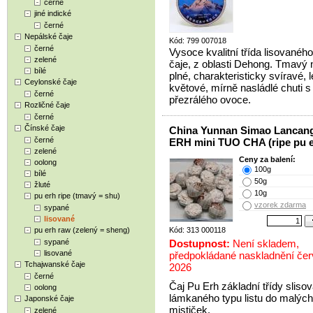
černé
jiné indické
černé
Nepálské čaje
Kód: 799 007018
černé
Vysoce kvalitní třída lisovaného
zelené
čaje, z oblasti Dehong. Tmavý 
bílé
plné, charakteristicky svíravé, 
Ceylonské čaje
květové, mírně nasládlé chuti s
černé
přezrálého ovoce.
Rozličné čaje
černé
Čínské čaje
China Yunnan Simao Lancan
černé
ERH mini TUO CHA (ripe pu e
zelené
Ceny za balení:
oolong
100g
bílé
50g
žluté
10g
pu erh ripe (tmavý = shu)
vzorek zdarma
sypané
lisované
pu erh raw (zelený = sheng)
Kód: 313 000118
sypané
Dostupnost:
Není skladem,
lisované
předpokládané naskladnění če
Tchajwanské čaje
2026
černé
Čaj Pu Erh základní třídy sliso
oolong
lámkaného typu listu do malých
Japonské čaje
mističek.
zelené