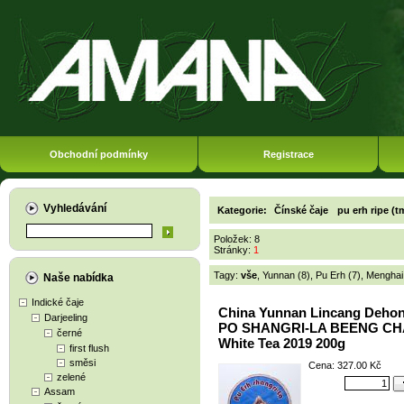
Obchodní podmínky
Registrace
Vyhledávání
Kategorie:
Čínské čaje
pu erh ripe (t
Položek: 8
Stránky:
1
Tagy:
vše
,
Yunnan (8)
,
Pu Erh (7)
,
Menghai
Naše nabídka
Indické čaje
China Yunnan Lincang Deho
Darjeeling
PO SHANGRI-LA BEENG CH
černé
White Tea 2019 200g
first flush
směsi
Cena: 327.00 Kč
zelené
Assam