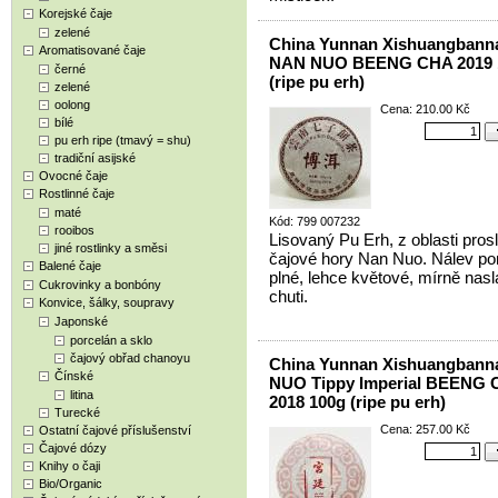
Korejské čaje
zelené
China Yunnan Xishuangbann
Aromatisované čaje
NAN NUO BEENG CHA 2019 
černé
(ripe pu erh)
zelené
oolong
Cena: 210.00 Kč
bílé
pu erh ripe (tmavý = shu)
tradiční asijské
Ovocné čaje
Rostlinné čaje
maté
Kód: 799 007232
rooibos
Lisovaný Pu Erh, z oblasti prosl
jiné rostlinky a směsi
čajové hory Nan Nuo. Nálev p
Balené čaje
plné, lehce květové, mírně nasl
Cukrovinky a bonbóny
chuti.
Konvice, šálky, soupravy
Japonské
porcelán a sklo
čajový obřad chanoyu
China Yunnan Xishuangban
Čínské
NUO Tippy Imperial BEENG
litina
2018 100g (ripe pu erh)
Turecké
Cena: 257.00 Kč
Ostatní čajové příslušenství
Čajové dózy
Knihy o čaji
Bio/Organic