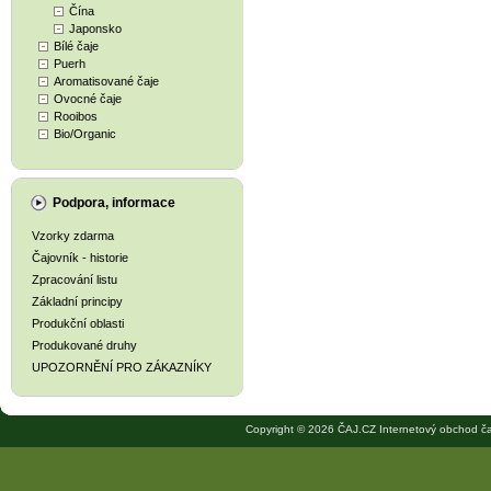
Čína
Japonsko
Bílé čaje
Puerh
Aromatisované čaje
Ovocné čaje
Rooibos
Bio/Organic
Podpora, informace
Vzorky zdarma
Čajovník - historie
Zpracování listu
Základní principy
Produkční oblasti
Produkované druhy
UPOZORNĚNÍ PRO ZÁKAZNÍKY
Copyright © 2026 ČAJ.CZ Internetový obchod ča