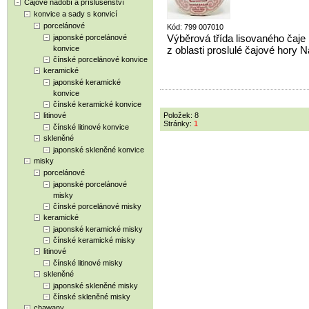
Čajové nádobí a příslušenství
konvice a sady s konvicí
porcelánové
Kód: 799 007010
Výběrová třída lisovaného čaje
japonské porcelánové
konvice
z oblasti proslulé čajové hory 
čínské porcelánové konvice
keramické
japonské keramické
konvice
čínské keramické konvice
litinové
Položek: 8
Stránky:
1
čínské litinové konvice
skleněné
japonské skleněné konvice
misky
porcelánové
japonské porcelánové
misky
čínské porcelánové misky
keramické
japonské keramické misky
čínské keramické misky
litinové
čínské litinové misky
skleněné
japonské skleněné misky
čínské skleněné misky
chawany