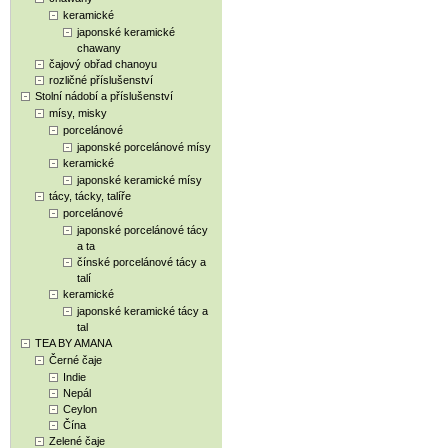
keramické
japonské keramické
chawany
čajový obřad chanoyu
rozličné příslušenství
Stolní nádobí a příslušenství
mísy, misky
porcelánové
japonské porcelánové mísy
keramické
japonské keramické mísy
tácy, tácky, talíře
porcelánové
japonské porcelánové tácy
a ta
čínské porcelánové tácy a
talí
keramické
japonské keramické tácy a
tal
TEA BY AMANA
Černé čaje
Indie
Nepál
Ceylon
Čína
Zelené čaje