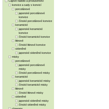
Čajové nádobí a příslušenství
konvice a sady s konvicí
porcelánové
japonské porcelánové
konvice
čínské porcelánové konvice
keramické
japonské keramické
konvice
čínské keramické konvice
litinové
čínské litinové konvice
skleněné
japonské skleněné konvice
misky
porcelánové
japonské porcelánové
misky
čínské porcelánové misky
keramické
japonské keramické misky
čínské keramické misky
litinové
čínské litinové misky
skleněné
japonské skleněné misky
čínské skleněné misky
chawany