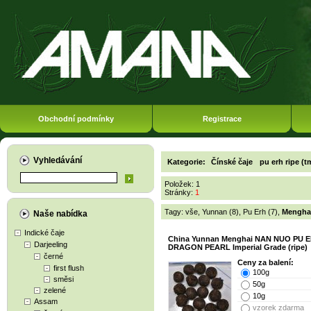
Obchodní podmínky
Registrace
Vyhledávání
Kategorie:
Čínské čaje
pu erh ripe (t
Položek: 1
Stránky:
1
Tagy:
vše
,
Yunnan (8)
,
Pu Erh (7)
,
Menghai
Naše nabídka
Indické čaje
China Yunnan Menghai NAN NUO PU 
Darjeeling
DRAGON PEARL Imperial Grade (ripe)
černé
Ceny za balení:
first flush
100g
směsi
50g
zelené
10g
Assam
vzorek zdarma