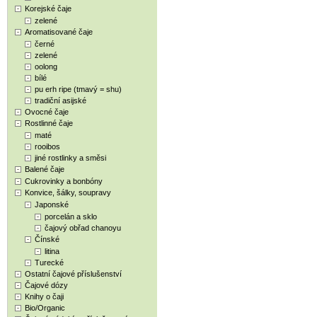
Korejské čaje
zelené
Aromatisované čaje
černé
zelené
oolong
bílé
pu erh ripe (tmavý = shu)
tradiční asijské
Ovocné čaje
Rostlinné čaje
maté
rooibos
jiné rostlinky a směsi
Balené čaje
Cukrovinky a bonbóny
Konvice, šálky, soupravy
Japonské
porcelán a sklo
čajový obřad chanoyu
Čínské
litina
Turecké
Ostatní čajové příslušenství
Čajové dózy
Knihy o čaji
Bio/Organic