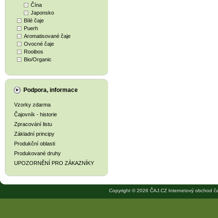
Čína
Japonsko
Bílé čaje
Puerh
Aromatisované čaje
Ovocné čaje
Rooibos
Bio/Organic
Podpora, informace
Vzorky zdarma
Čajovník - historie
Zpracování listu
Základní principy
Produkční oblasti
Produkované druhy
UPOZORNĚNÍ PRO ZÁKAZNÍKY
Copyright © 2026 ČAJ.CZ Internetový obchod ča