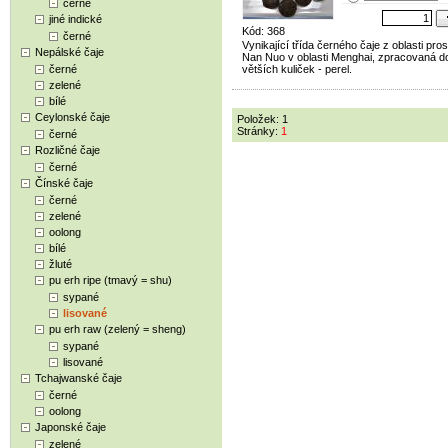
černé
jiné indické
Kód: 368
černé
Vynikající třída černého čaje z oblasti pros
Nepálské čaje
Nan Nuo v oblasti Menghai, zpracovaná d
černé
větších kuliček - perel.
zelené
bílé
Ceylonské čaje
Položek: 1
Stránky:
1
černé
Rozličné čaje
černé
Čínské čaje
černé
zelené
oolong
bílé
žluté
pu erh ripe (tmavý = shu)
sypané
lisované
pu erh raw (zelený = sheng)
sypané
lisované
Tchajwanské čaje
černé
oolong
Japonské čaje
zelené