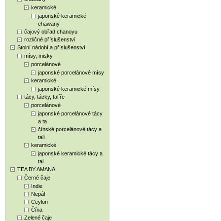
keramické
japonské keramické
chawany
čajový obřad chanoyu
rozličné příslušenství
Stolní nádobí a příslušenství
mísy, misky
porcelánové
japonské porcelánové mísy
keramické
japonské keramické mísy
tácy, tácky, talíře
porcelánové
japonské porcelánové tácy
a ta
čínské porcelánové tácy a
talí
keramické
japonské keramické tácy a
tal
TEA BY AMANA
Černé čaje
Indie
Nepál
Ceylon
Čína
Zelené čaje