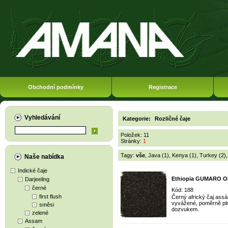
Obchodní podmínky
Registrace
Vyhledávání
Kategorie:
Rozličné čaje
Položek: 11
Stránky:
1
Tagy:
vše
,
Java (1)
,
Kenya (1)
,
Turkey (2)
Naše nabídka
Indické čaje
Ethiopia GUMARO OP
Darjeeling
černé
Kód: 188
first flush
Černý africký čaj assá
vyvážené, poměrně pln
směsi
dozvukem.
zelené
Assam