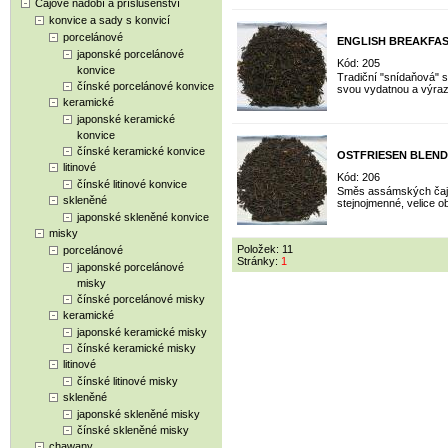
Čajové nádobí a příslušenství
konvice a sady s konvicí
porcelánové
ENGLISH BREAKFA
japonské porcelánové
Kód: 205
konvice
Tradiční "snídaňová" 
čínské porcelánové konvice
svou vydatnou a výraz
keramické
japonské keramické
konvice
čínské keramické konvice
OSTFRIESEN BLEND
litinové
Kód: 206
čínské litinové konvice
Směs assámských čajů
skleněné
stejnojmenné, velice o
japonské skleněné konvice
misky
Položek: 11
porcelánové
Stránky:
1
japonské porcelánové
misky
čínské porcelánové misky
keramické
japonské keramické misky
čínské keramické misky
litinové
čínské litinové misky
skleněné
japonské skleněné misky
čínské skleněné misky
chawany