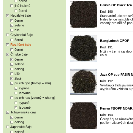
černé
Grusia OP Black Tea
jiné indické
černé
Kód: 190
Nepálské čaje
Standardní, ale pro svů
Nálev lehce natrpklé c
černé
vhodný pro běžné popí
zelené
bílé
Ceylonské čaje
černé
Bangladesh GFOP
Rozličné čaje
Kód: 191
černé
Nížinný černý čaj dobr
Čínské čaje
chuti.
černé
zelené
oolong
bílé
Java OP sup PASIR
žluté
Kód: 192
pu erh ripe (tmavý = shu)
Vynikající třída jávans
sypané
atypického vzhledu a pr
lisované
pu erh raw (zelený = sheng)
sypané
lisované
Kenya FBOPF NDA
Tchajwanské čaje
Kód: 194
černé
Černý čaj assámského t
oolong
podílem zlatavých tips
Japonské čaje
zelené