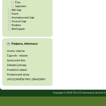
Čína
Japonsko
Bílé čaje
Puerh
Aromatisované čaje
Ovocné čaje
Rooibos
Bio/Organic
Podpora, informace
Vzorky zdarma
Čajovník - historie
Zpracování listu
Základní principy
Produkční oblasti
Produkované druhy
UPOZORNĚNÍ PRO ZÁKAZNÍKY
Copyright © 2026 ČAJ.CZ Internetový obchod ča