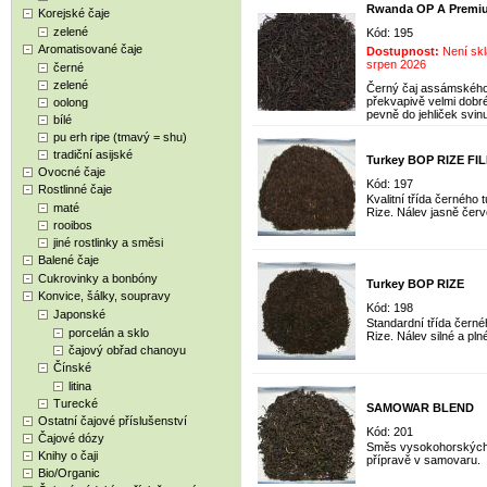
Rwanda OP A Premiu
Korejské čaje
zelené
Kód: 195
Aromatisované čaje
Dostupnost:
Není skl
srpen 2026
černé
zelené
Černý čaj assámského 
překvapivě velmi dobré,
oolong
pevně do jehliček svinut
bílé
pu erh ripe (tmavý = shu)
tradiční asijské
Turkey BOP RIZE FIL
Ovocné čaje
Kód: 197
Rostlinné čaje
Kvalitní třída černého
maté
Rize. Nálev jasně červe
rooibos
jiné rostlinky a směsi
Balené čaje
Cukrovinky a bonbóny
Turkey BOP RIZE
Konvice, šálky, soupravy
Kód: 198
Japonské
Standardní třída černé
porcelán a sklo
Rize. Nálev silné a plné
čajový obřad chanoyu
Čínské
litina
Turecké
SAMOWAR BLEND
Ostatní čajové příslušenství
Kód: 201
Čajové dózy
Směs vysokohorských č
Knihy o čaji
přípravě v samovaru.
Bio/Organic