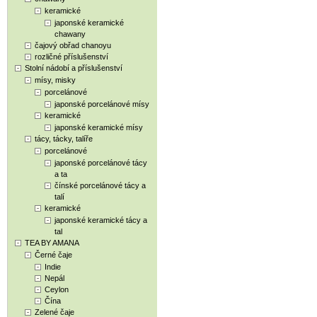
keramické
japonské keramické
chawany
čajový obřad chanoyu
rozličné příslušenství
Stolní nádobí a příslušenství
mísy, misky
porcelánové
japonské porcelánové mísy
keramické
japonské keramické mísy
tácy, tácky, talíře
porcelánové
japonské porcelánové tácy
a ta
čínské porcelánové tácy a
talí
keramické
japonské keramické tácy a
tal
TEA BY AMANA
Černé čaje
Indie
Nepál
Ceylon
Čína
Zelené čaje