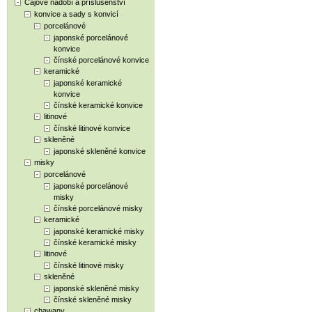
Čajové nádobí a příslušenství
konvice a sady s konvicí
porcelánové
japonské porcelánové
konvice
čínské porcelánové konvice
keramické
japonské keramické
konvice
čínské keramické konvice
litinové
čínské litinové konvice
skleněné
japonské skleněné konvice
misky
porcelánové
japonské porcelánové
misky
čínské porcelánové misky
keramické
japonské keramické misky
čínské keramické misky
litinové
čínské litinové misky
skleněné
japonské skleněné misky
čínské skleněné misky
chawany