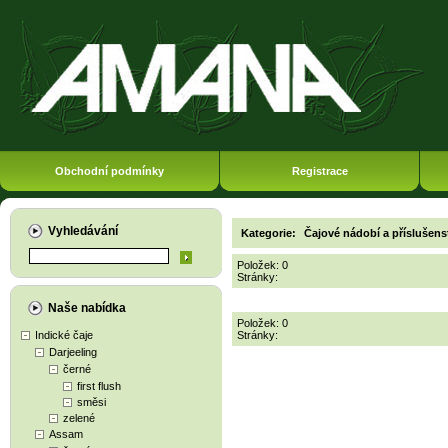
Obchodní podmínky
Registrace
Vyhledávání
Kategorie:
Čajové nádobí a příslušens
Položek: 0
Stránky:
Naše nabídka
Položek: 0
Indické čaje
Stránky:
Darjeeling
černé
first flush
směsi
zelené
Assam