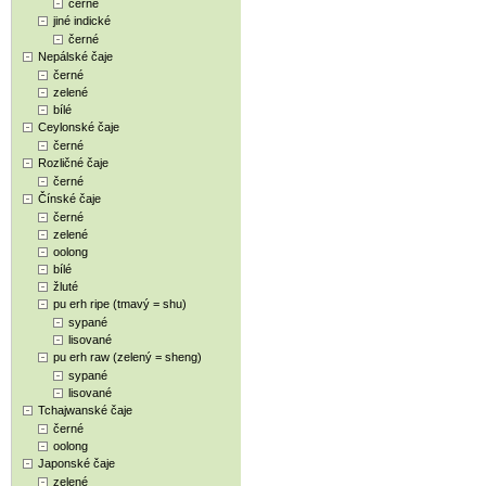
černé
jiné indické
černé
Nepálské čaje
černé
zelené
bílé
Ceylonské čaje
černé
Rozličné čaje
černé
Čínské čaje
černé
zelené
oolong
bílé
žluté
pu erh ripe (tmavý = shu)
sypané
lisované
pu erh raw (zelený = sheng)
sypané
lisované
Tchajwanské čaje
černé
oolong
Japonské čaje
zelené