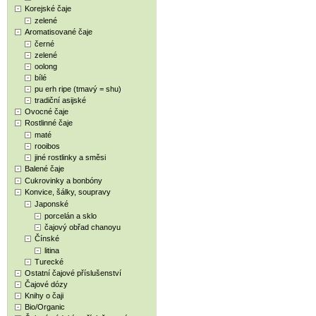
Korejské čaje
zelené
Aromatisované čaje
černé
zelené
oolong
bílé
pu erh ripe (tmavý = shu)
tradiční asijské
Ovocné čaje
Rostlinné čaje
maté
rooibos
jiné rostlinky a směsi
Balené čaje
Cukrovinky a bonbóny
Konvice, šálky, soupravy
Japonské
porcelán a sklo
čajový obřad chanoyu
Čínské
litina
Turecké
Ostatní čajové příslušenství
Čajové dózy
Knihy o čaji
Bio/Organic