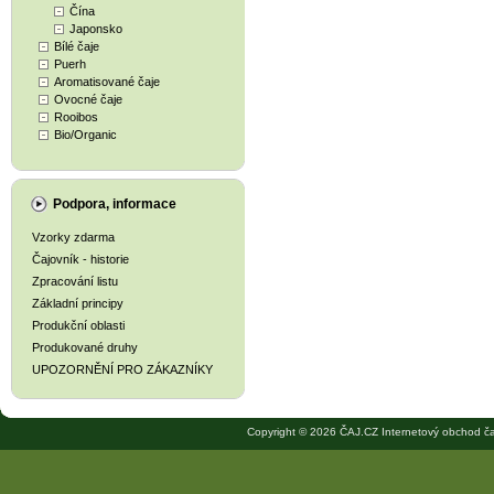
Čína
Japonsko
Bílé čaje
Puerh
Aromatisované čaje
Ovocné čaje
Rooibos
Bio/Organic
Podpora, informace
Vzorky zdarma
Čajovník - historie
Zpracování listu
Základní principy
Produkční oblasti
Produkované druhy
UPOZORNĚNÍ PRO ZÁKAZNÍKY
Copyright © 2026 ČAJ.CZ Internetový obchod ča