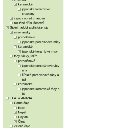
keramické
japonské keramické
chawany
čajový obřad chanoyu
rozličné příslušenství
Stolní nádobí a příslušenství
mísy, misky
porcelánové
japonské porcelánové mísy
keramické
japonské keramické mísy
tácy, tácky, talíře
porcelánové
japonské porcelánové tácy
a ta
čínské porcelánové tácy a
talí
keramické
japonské keramické tácy a
tal
TEA BY AMANA
Černé čaje
Indie
Nepál
Ceylon
Čína
Zelené čaje