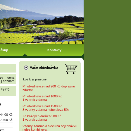
nákup
Kontakty
Vaše objednávka
ev
cena
košík je prázdný
g
|
seznam
Při objednávce nad 900 Kč dopravné
,
Uji (3)
,
zdarma
Při objednávce nad 1000 Kč
1 vzorek zdarma
)
Při objednávce nad 1500 Kč
3 vzorky zdarma nebo sleva 5%
44.00 Kč
Za každých dalších 500 Kč
1 vzorek zdarma
70.00 Kč
Vzorky zdarma a slevu na objednávku
nelze kombinovat.