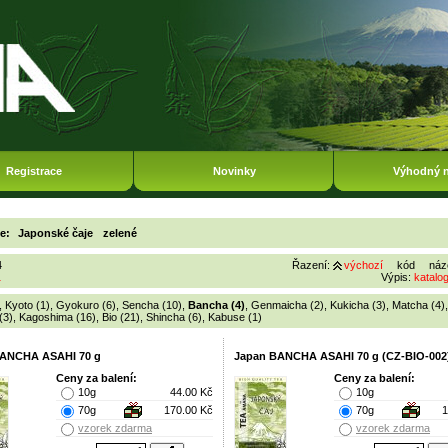
Registrace
Novinky
Výhodný 
ie:
Japonské čaje
zelené
4
Řazení:
výchozí
kód
náz
1
Výpis:
katalo
,
Kyoto (1)
,
Gyokuro (6)
,
Sencha (10)
,
Bancha (4)
,
Genmaicha (2)
,
Kukicha (3)
,
Matcha (4)
(3)
,
Kagoshima (16)
,
Bio (21)
,
Shincha (6)
,
Kabuse (1)
BANCHA ASAHI 70 g
Japan BANCHA ASAHI 70 g (CZ-BIO-002
Ceny za balení:
Ceny za balení:
10g
44.00 Kč
10g
70g
170.00 Kč
70g
1
vzorek zdarma
vzorek zdarma