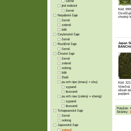
černé
jiné indické
Kód: 999
černé
Osvěžují
Nepálské čaje
vhodný k
černé
zelené
bílé
Ceylonské čaje
černé
Japan 
Rozličné čaje
BANCHA 
černé
Čínské čaje
černé
zelené
oolong
bílé
žluté
pu erh ripe (tmavý = shu)
Kód: 321
Výtečná 
sypané
obsah te
lisované
popíjení.
pu erh raw (zelený = sheng)
sypané
lisované
Položek: 
Tchajwanské čaje
Stránky:
černé
oolong
Japonské čaje
zelené