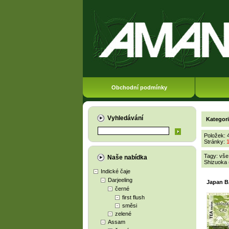
Obchodní podmínky
Vyhledávání
Kategor
Položek: 
Stránky:
Tagy:
vše
Naše nabídka
Shizuoka 
Indické čaje
Darjeeling
Japan 
černé
first flush
směsi
zelené
Assam