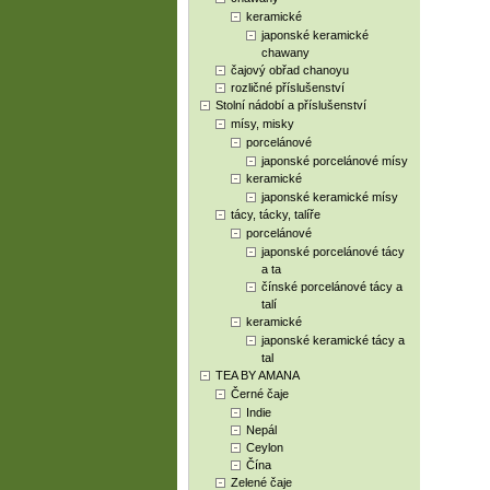
keramické
japonské keramické
chawany
čajový obřad chanoyu
rozličné příslušenství
Stolní nádobí a příslušenství
mísy, misky
porcelánové
japonské porcelánové mísy
keramické
japonské keramické mísy
tácy, tácky, talíře
porcelánové
japonské porcelánové tácy
a ta
čínské porcelánové tácy a
talí
keramické
japonské keramické tácy a
tal
TEA BY AMANA
Černé čaje
Indie
Nepál
Ceylon
Čína
Zelené čaje