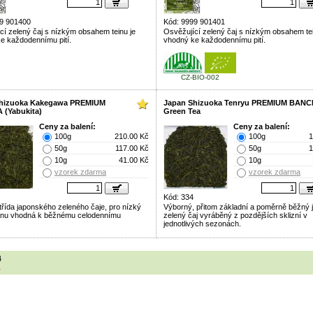
9 901400
Kód: 9999 901401
cí zelený čaj s nízkým obsahem teinu je
Osvěžující zelený čaj s nízkým obsahem tei
e každodennímu pití.
vhodný ke každodennímu pití.
CZ-BIO-002
Shizuoka Kakegawa PREMIUM
Japan Shizuoka Tenryu PREMIUM BAN
(Yabukita)
Green Tea
Ceny za balení:
Ceny za balení:
100g
210.00 Kč
100g
1
50g
117.00 Kč
50g
1
10g
41.00 Kč
10g
vzorek zdarma
vzorek zdarma
Kód: 334
třída japonského zeleného čaje, pro nízký
Výborný, přitom základní a poměrně běžný
inu vhodná k běžnému celodennímu
zelený čaj vyráběný z pozdějších sklizní v
jednotlivých sezonách.
4
1