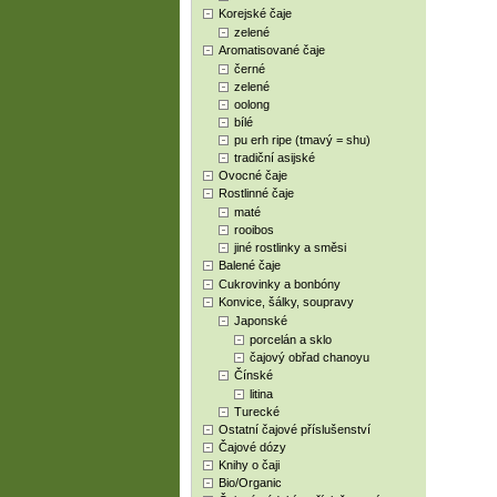
Korejské čaje
zelené
Aromatisované čaje
černé
zelené
oolong
bílé
pu erh ripe (tmavý = shu)
tradiční asijské
Ovocné čaje
Rostlinné čaje
maté
rooibos
jiné rostlinky a směsi
Balené čaje
Cukrovinky a bonbóny
Konvice, šálky, soupravy
Japonské
porcelán a sklo
čajový obřad chanoyu
Čínské
litina
Turecké
Ostatní čajové příslušenství
Čajové dózy
Knihy o čaji
Bio/Organic