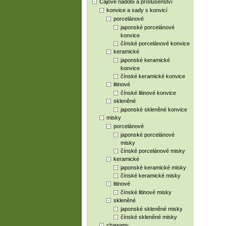
Čajové nádobí a příslušenství
konvice a sady s konvicí
porcelánové
japonské porcelánové
konvice
čínské porcelánové konvice
keramické
japonské keramické
konvice
čínské keramické konvice
litinové
čínské litinové konvice
skleněné
japonské skleněné konvice
misky
porcelánové
japonské porcelánové
misky
čínské porcelánové misky
keramické
japonské keramické misky
čínské keramické misky
litinové
čínské litinové misky
skleněné
japonské skleněné misky
čínské skleněné misky
chawany