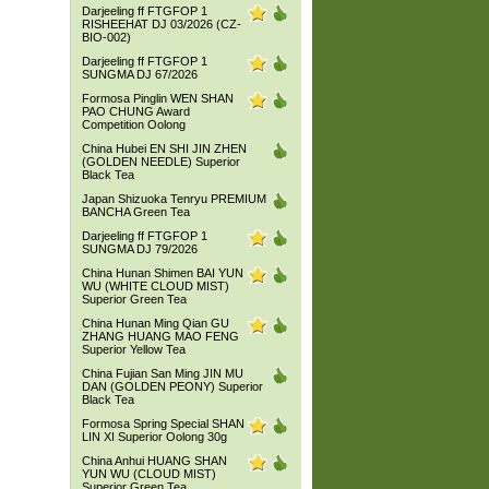
Darjeeling ff FTGFOP 1
RISHEEHAT DJ 03/2026 (CZ-
BIO-002)
Darjeeling ff FTGFOP 1
SUNGMA DJ 67/2026
Formosa Pinglin WEN SHAN
PAO CHUNG Award
Competition Oolong
China Hubei EN SHI JIN ZHEN
(GOLDEN NEEDLE) Superior
Black Tea
Japan Shizuoka Tenryu PREMIUM
BANCHA Green Tea
Darjeeling ff FTGFOP 1
SUNGMA DJ 79/2026
China Hunan Shimen BAI YUN
WU (WHITE CLOUD MIST)
Superior Green Tea
China Hunan Ming Qian GU
ZHANG HUANG MAO FENG
Superior Yellow Tea
China Fujian San Ming JIN MU
DAN (GOLDEN PEONY) Superior
Black Tea
Formosa Spring Special SHAN
LIN XI Superior Oolong 30g
China Anhui HUANG SHAN
YUN WU (CLOUD MIST)
Superior Green Tea