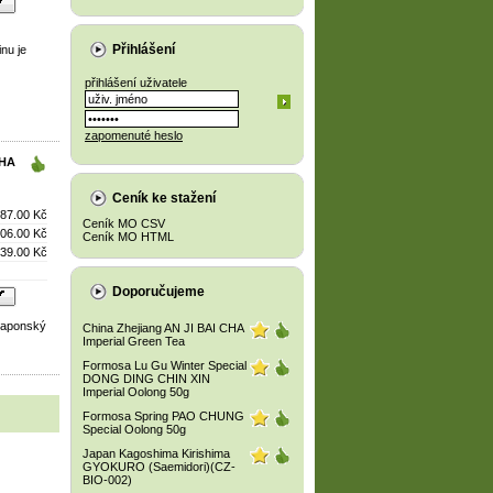
Přihlášení
nu je
přihlášení uživatele
zapomenuté heslo
CHA
Ceník ke stažení
87.00 Kč
Ceník MO CSV
06.00 Kč
Ceník MO HTML
39.00 Kč
Doporučujeme
 japonský
China Zhejiang AN JI BAI CHA
Imperial Green Tea
Formosa Lu Gu Winter Special
DONG DING CHIN XIN
Imperial Oolong 50g
Formosa Spring PAO CHUNG
Special Oolong 50g
Japan Kagoshima Kirishima
GYOKURO (Saemidori)(CZ-
BIO-002)