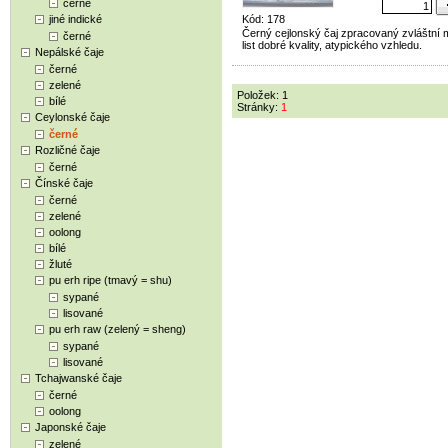
černé
jiné indické
Kód: 178
Černý cejlonský čaj zpracovaný zvláštní 
černé
list dobré kvality, atypického vzhledu.
Nepálské čaje
černé
zelené
Položek: 1
bílé
Stránky:
1
Ceylonské čaje
černé
Rozličné čaje
černé
Čínské čaje
černé
zelené
oolong
bílé
žluté
pu erh ripe (tmavý = shu)
sypané
lisované
pu erh raw (zelený = sheng)
sypané
lisované
Tchajwanské čaje
černé
oolong
Japonské čaje
zelené