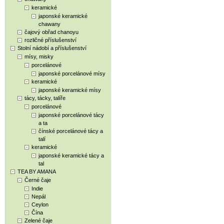
keramické
japonské keramické
chawany
čajový obřad chanoyu
rozličné příslušenství
Stolní nádobí a příslušenství
mísy, misky
porcelánové
japonské porcelánové mísy
keramické
japonské keramické mísy
tácy, tácky, talíře
porcelánové
japonské porcelánové tácy
a ta
čínské porcelánové tácy a
talí
keramické
japonské keramické tácy a
tal
TEA BY AMANA
Černé čaje
Indie
Nepál
Ceylon
Čína
Zelené čaje