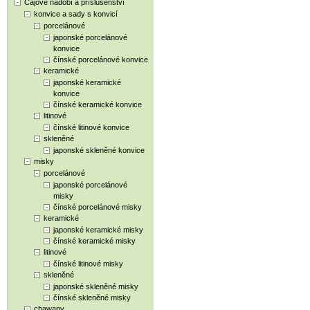
Čajové nádobí a příslušenství
konvice a sady s konvicí
porcelánové
japonské porcelánové
konvice
čínské porcelánové konvice
keramické
japonské keramické
konvice
čínské keramické konvice
litinové
čínské litinové konvice
skleněné
japonské skleněné konvice
misky
porcelánové
japonské porcelánové
misky
čínské porcelánové misky
keramické
japonské keramické misky
čínské keramické misky
litinové
čínské litinové misky
skleněné
japonské skleněné misky
čínské skleněné misky
chawany