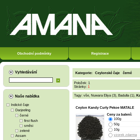
Obchodní podmínky
Registrace
Vyhledávání
Kategorie:
Ceylonské čaje
černé
Položek: 1
Stránky:
1
Tagy:
vše
,
Nuwara Eliya (3)
,
Badulla (1)
,
Ka
Naše nabídka
Indické čaje
Ceylon Kandy Curly Pekoe MATALE
Darjeeling
Ceny za balení:
černé
100g
first flush
50g
směsi
10g
zelené
vzorek zdarma
Assam