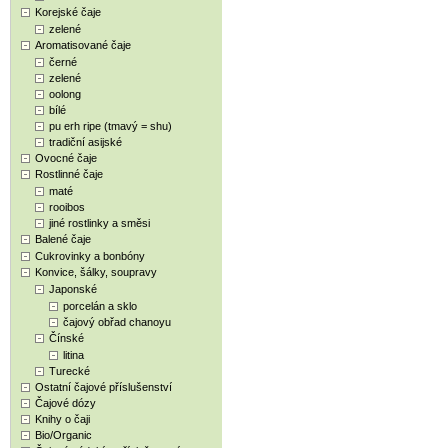
Korejské čaje
zelené
Aromatisované čaje
černé
zelené
oolong
bílé
pu erh ripe (tmavý = shu)
tradiční asijské
Ovocné čaje
Rostlinné čaje
maté
rooibos
jiné rostlinky a směsi
Balené čaje
Cukrovinky a bonbóny
Konvice, šálky, soupravy
Japonské
porcelán a sklo
čajový obřad chanoyu
Čínské
litina
Turecké
Ostatní čajové příslušenství
Čajové dózy
Knihy o čaji
Bio/Organic