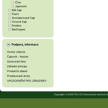
Čína
Japonsko
Bílé čaje
Puerh
Aromatisované čaje
Ovocné čaje
Rooibos
Bio/Organic
Podpora, informace
Vzorky zdarma
Čajovník - historie
Zpracování listu
Základní principy
Produkční oblasti
Produkované druhy
UPOZORNĚNÍ PRO ZÁKAZNÍKY
Copyright © 2026 ČAJ.CZ Internetový obchod ča