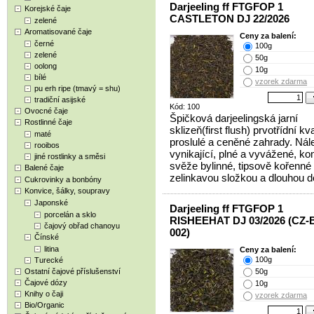
Darjeeling ff FTGFOP 1
Korejské čaje
CASTLETON DJ 22/2026
zelené
Aromatisované čaje
Ceny za balení:
černé
100g
zelené
50g
oolong
10g
bílé
vzorek zdarma
pu erh ripe (tmavý = shu)
tradiční asijské
Kód: 100
Ovocné čaje
Špičková darjeelingská jarní
Rostlinné čaje
sklizeň(first flush) prvotřídní kva
maté
proslulé a ceněné zahrady. Nál
rooibos
vynikající, plné a vyvážené, ko
jiné rostlinky a směsi
svěže bylinné, tipsově kořenné 
Balené čaje
zelinkavou složkou a dlouhou d
Cukrovinky a bonbóny
Konvice, šálky, soupravy
Japonské
Darjeeling ff FTGFOP 1
porcelán a sklo
RISHEEHAT DJ 03/2026 (CZ-
čajový obřad chanoyu
002)
Čínské
litina
Ceny za balení:
100g
Turecké
Ostatní čajové příslušenství
50g
Čajové dózy
10g
Knihy o čaji
vzorek zdarma
Bio/Organic