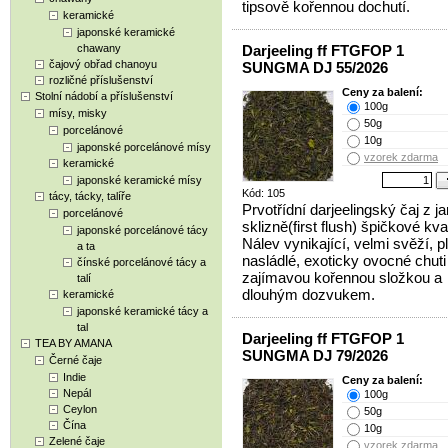
tipsově kořennou dochutí.
keramické
japonské keramické
chawany
Darjeeling ff FTGFOP 1
čajový obřad chanoyu
SUNGMA DJ 55/2026
rozličné příslušenství
Ceny za balení:
Stolní nádobí a příslušenství
100g
mísy, misky
50g
porcelánové
10g
japonské porcelánové mísy
vzorek zdarma
keramické
japonské keramické mísy
Kód: 105
tácy, tácky, talíře
Prvotřídní darjeelingský čaj z ja
porcelánové
sklizně(first flush) špičkové kval
japonské porcelánové tácy
Nálev vynikající, velmi svěží, p
a ta
nasládlé, exoticky ovocné chuti
čínské porcelánové tácy a
zajímavou kořennou složkou a
talí
dlouhým dozvukem.
keramické
japonské keramické tácy a
tal
Darjeeling ff FTGFOP 1
TEA BY AMANA
SUNGMA DJ 79/2026
Černé čaje
Indie
Ceny za balení:
Nepál
100g
Ceylon
50g
Čína
10g
Zelené čaje
vzorek zdarma