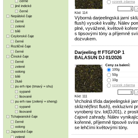
černé
vzorek zdarma
jiné indické
černé
Kód: 114
Nepálské čaje
Výborná darjeelingská jarní skli
černé
flush) vysoké kvality. Nálev p
zelené
plné, vyvážené, květově kořenn
bílé
s tipsovými tóny a příjemně sv
Ceylonské čaje
dozvukem.
černé
Rozličné čaje
černé
Darjeeling ff FTGFOP 1
Čínské čaje
BALASUN DJ 01/2026
černé
Ceny za balení:
zelené
100g
oolong
50g
bílé
10g
žluté
vzorek zdarma
pu erh ripe (tmavý = shu)
sypané
Kód: 111
lisované
Vrcholná třída darjeelingské jarn
pu erh raw (zelený = sheng)
sklizně(first flush), exkluzivní p
sypané
vyrobený tzv. lot(DJ01), z prosl
lisované
čajové zahrady. Nálev vynikající
Tchajwanské čaje
kořenné, příjemně tipsově svíra
černé
oolong
se lehčími květovými tóny.
Japonské čaje
zelené