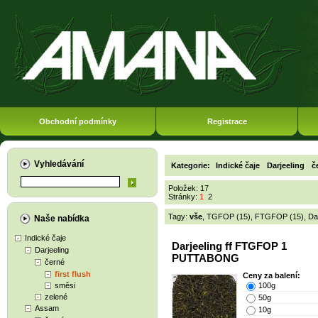
Obchodní podmínky
Registrace
Vyhledávání
Kategorie:
Indické čaje
Darjeeling
č
Položek: 17
Stránky:
1
2
Tagy:
vše
,
TGFOP (15)
,
FTGFOP (15)
,
Da
Naše nabídka
Indické čaje
Darjeeling ff FTGFOP 1
Darjeeling
PUTTABONG
černé
first flush
Ceny za balení:
směsi
100g
zelené
50g
Assam
10g