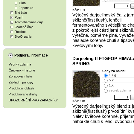
Čína
Japonsko
Kód: 101
Bílé čaje
Výtečný darjeelingský čaj z jarn
Puerh
sklizně(first flush), lehčeji
Aromatisované čaje
fermentovaného světlejšího cha
Ovocné čaje
z pokročilejší části jarní sklizn
Rooibos
výtečné, poměrně plné, vyváže
Bio/Organic
nasládle kořenné chuti s tipsov
květovými tóny.
Podpora, informace
Darjeeling ff FTGFOP HIMA
SPRING
Vzorky zdarma
Čajovník - historie
Ceny za balení:
100g
Zpracování listu
50g
Základní principy
10g
Produkční oblasti
vzorek zdarma
Produkované druhy
UPOZORNĚNÍ PRO ZÁKAZNÍKY
Kód: 118
Výtečný darjeelingský blend z j
sklizně(first flush) prvotřídní kva
Nálev květově kořenné, příjem
nahořklé chuti s lehčí ovocnou 