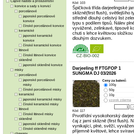
Čajové nádobí a příslušenství
Kód: 103
konvice a sady s konvicí
Špičková třída darjeelingské jar
porcelánové
sklizně(first flush), světlejšího t
japonské porcelánové
středně dlouhý celistvý list zel
konvice
typu s podílem tipsů. Nálev plné
čínské porcelánové konvice
vyvážené, zelinkavé, tipsově k
keramické
chuti s lehce květovou složkou
japonské keramické
dlouhým dozvukem.
konvice
čínské keramické konvice
litinové
čínské litinové konvice
CZ-BIO-002
skleněné
japonské skleněné konvice
Darjeeling ff FTGFOP 1
misky
SUNGMA DJ 03/2026
porcelánové
japonské porcelánové
Ceny za balení:
misky
100g
čínské porcelánové misky
50g
keramické
10g
japonské keramické misky
vzorek zdarma
čínské keramické misky
litinové
Kód: 117
čínské litinové misky
Prvotřídní vysokohorský darjee
skleněné
čaj z jarní sklizně (first flush). 
japonské skleněné misky
vynikající, plné, svěží, vyvážen
čínské skleněné misky
příjemně květové, lehce svíravé
chawany