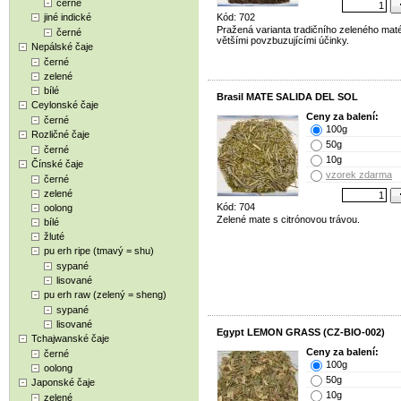
černé
jiné indické
Kód: 702
Pražená varianta tradičního zeleného maté
černé
většími povzbuzujícími účinky.
Nepálské čaje
černé
zelené
bílé
Brasil MATE SALIDA DEL SOL
Ceylonské čaje
Ceny za balení:
černé
100g
Rozličné čaje
50g
černé
10g
Čínské čaje
vzorek zdarma
černé
zelené
Kód: 704
oolong
Zelené mate s citrónovou trávou.
bílé
žluté
pu erh ripe (tmavý = shu)
sypané
lisované
pu erh raw (zelený = sheng)
sypané
lisované
Egypt LEMON GRASS (CZ-BIO-002)
Tchajwanské čaje
Ceny za balení:
černé
100g
oolong
50g
Japonské čaje
10g
zelené