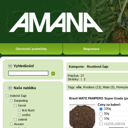
Obchodní podmínky
Registrace
Vyhledávání
Kategorie:
Rostlinné čaje
Položek: 27
Stránky:
1
2
Tagy:
vše
,
Rooibos (13)
,
Mate (5)
,
Honeybu
Naše nabídka
Indické čaje
Brasil MATE PAMPERO Super Grade (p
Darjeeling
Ceny za balení:
černé
100g
first flush
50g
směsi
10g
zelené
vzorek zdarma
Assam