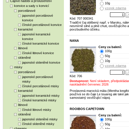
Čajové nádobí a příslušenství
10g
konvice a sady s konvicí
vzorek zdarma
porcelánové
japonské porcelánové
Kód: 707 000341
konvice
Tradiční čaj oblíbený např. v Maroku, nále
čínské porcelánové konvice
nesmírně silné a plné chuti, osvěžujícího a
keramické
povzbudivého účinku.
japonské keramické
konvice
NANA
čínské keramické konvice
Ceny za balení:
litinové
100g
čínské litinové konvice
50g
skleněné
10g
japonské skleněné konvice
vzorek zdarma
misky
porcelánové
Kód: 706
japonské porcelánové
Dostupnost:
Není skladem, předpokláda
misky
naskladnění červenec 2026
čínské porcelánové misky
keramické
Proslavená marocká máta (Mentha longifol
používá se do čaje Le touareg ale také ja
japonské keramické misky
samostatný osvěžující nápoj.
čínské keramické misky
litinové
ROOIBOS CAPETOWN
čínské litinové misky
skleněné
Ceny za balení:
japonské skleněné misky
100g
čínské skleněné misky
50g
chawany