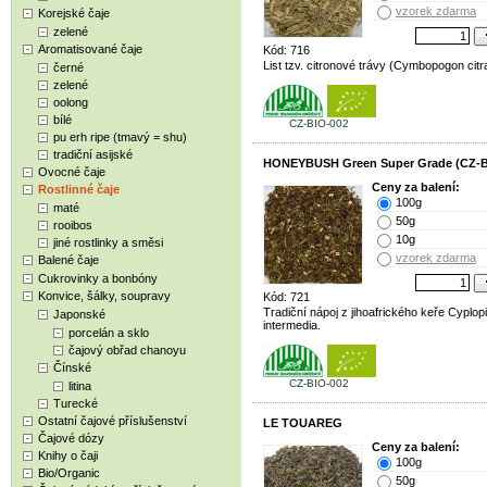
vzorek zdarma
Korejské čaje
zelené
Aromatisované čaje
Kód: 716
List tzv. citronové trávy (Cymbopogon citr
černé
zelené
oolong
bílé
CZ-BIO-002
pu erh ripe (tmavý = shu)
tradiční asijské
HONEYBUSH Green Super Grade (CZ-B
Ovocné čaje
Ceny za balení:
Rostlinné čaje
100g
maté
50g
rooibos
10g
jiné rostlinky a směsi
vzorek zdarma
Balené čaje
Cukrovinky a bonbóny
Konvice, šálky, soupravy
Kód: 721
Tradiční nápoj z jihoafrického keře Cyplop
Japonské
intermedia.
porcelán a sklo
čajový obřad chanoyu
Čínské
CZ-BIO-002
litina
Turecké
Ostatní čajové příslušenství
LE TOUAREG
Čajové dózy
Ceny za balení:
Knihy o čaji
100g
Bio/Organic
50g