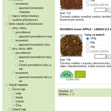
10g
keramické
vzorek zdarma
japonské keramické
chawany
Kód: 713
čajový obřad chanoyu
Červený rooibos ovoněný směsicí okvětníc
broskvovým aroma.
rozličné příslušenství
Stolní nádobí a příslušenství
mísy, misky
ROOIBOS Green APPLE - LEMON (CZ-B
porcelánové
Ceny za balení:
japonské porcelánové mísy
100g
keramické
50g
japonské keramické mísy
10g
tácy, tácky, talíře
vzorek zdarma
porcelánové
japonské porcelánové tácy
Kód: 730
a ta
Červený rooibos s kousky citrusové kůry a
čínské porcelánové tácy a
nálev charakteristické, svěže ovocné chut
talí
keramické
japonské keramické tácy a
CZ-BIO-002
tal
TEA BY AMANA
Černé čaje
Položek: 27
Indie
Stránky:
1
2
Nepál
Ceylon
Čína
Zelené čaje