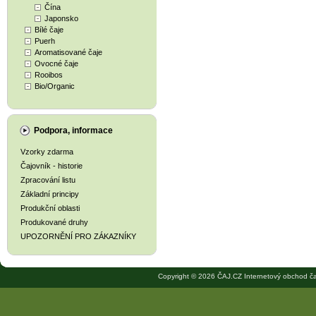
Čína
Japonsko
Bílé čaje
Puerh
Aromatisované čaje
Ovocné čaje
Rooibos
Bio/Organic
Podpora, informace
Vzorky zdarma
Čajovník - historie
Zpracování listu
Základní principy
Produkční oblasti
Produkované druhy
UPOZORNĚNÍ PRO ZÁKAZNÍKY
Copyright © 2026 ČAJ.CZ Internetový obchod ča