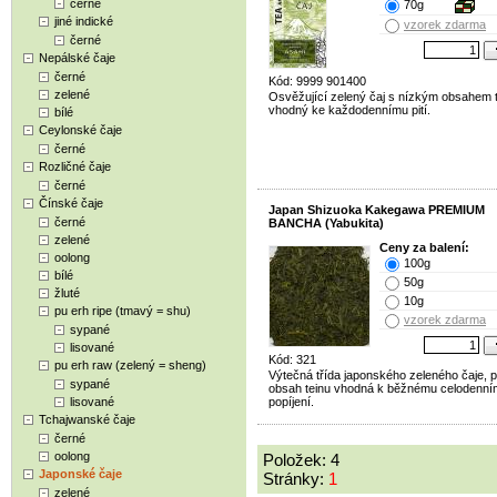
černé
70g
jiné indické
vzorek zdarma
černé
Nepálské čaje
černé
Kód: 9999 901400
zelené
Osvěžující zelený čaj s nízkým obsahem t
vhodný ke každodennímu pití.
bílé
Ceylonské čaje
černé
Rozličné čaje
černé
Čínské čaje
Japan Shizuoka Kakegawa PREMIUM
černé
BANCHA (Yabukita)
zelené
Ceny za balení:
oolong
100g
bílé
50g
žluté
10g
pu erh ripe (tmavý = shu)
vzorek zdarma
sypané
lisované
Kód: 321
pu erh raw (zelený = sheng)
Výtečná třída japonského zeleného čaje, p
sypané
obsah teinu vhodná k běžnému celodenn
lisované
popíjení.
Tchajwanské čaje
černé
oolong
Položek: 4
Japonské čaje
Stránky:
1
zelené