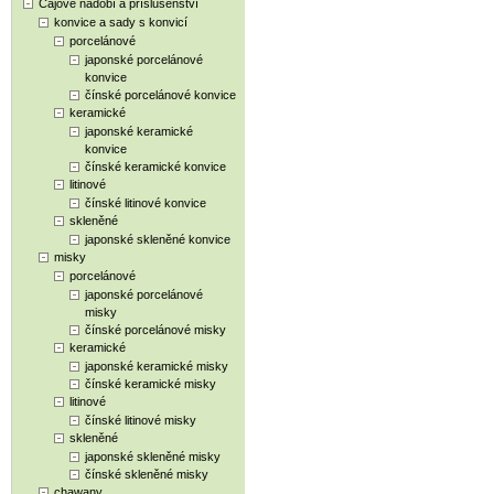
Čajové nádobí a příslušenství
konvice a sady s konvicí
porcelánové
japonské porcelánové
konvice
čínské porcelánové konvice
keramické
japonské keramické
konvice
čínské keramické konvice
litinové
čínské litinové konvice
skleněné
japonské skleněné konvice
misky
porcelánové
japonské porcelánové
misky
čínské porcelánové misky
keramické
japonské keramické misky
čínské keramické misky
litinové
čínské litinové misky
skleněné
japonské skleněné misky
čínské skleněné misky
chawany