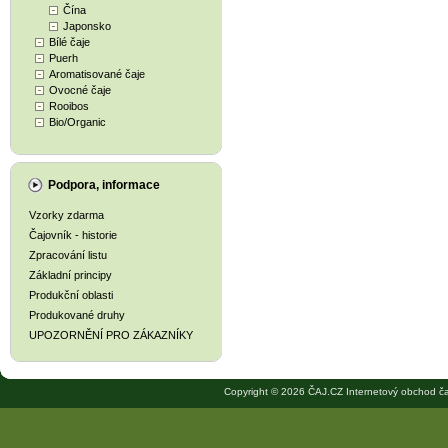
Čína
Japonsko
Bílé čaje
Puerh
Aromatisované čaje
Ovocné čaje
Rooibos
Bio/Organic
Podpora, informace
Vzorky zdarma
Čajovník - historie
Zpracování listu
Základní principy
Produkční oblasti
Produkované druhy
UPOZORNĚNÍ PRO ZÁKAZNÍKY
Copyright © 2026 ČAJ.CZ Internetový obchod ča