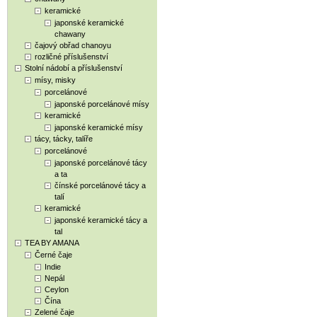
keramické
japonské keramické
chawany
čajový obřad chanoyu
rozličné příslušenství
Stolní nádobí a příslušenství
mísy, misky
porcelánové
japonské porcelánové mísy
keramické
japonské keramické mísy
tácy, tácky, talíře
porcelánové
japonské porcelánové tácy
a ta
čínské porcelánové tácy a
talí
keramické
japonské keramické tácy a
tal
TEA BY AMANA
Černé čaje
Indie
Nepál
Ceylon
Čína
Zelené čaje