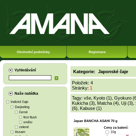
Obchodní podmínky
Registrace
Vyhledávání
Kategorie:
Japonské čaje
Položek: 4
Stránky:
1
Naše nabídka
Tagy:
vše
,
Kyoto (1)
,
Gyokuro (6
Indické čaje
Kukicha (3)
,
Matcha (4)
,
Uji (3)
,
Darjeeling
(6)
,
Kabuse (1)
černé
first flush
Japan BANCHA ASAHI 70 g
směsi
zelené
Ceny za balení:
Assam
10g