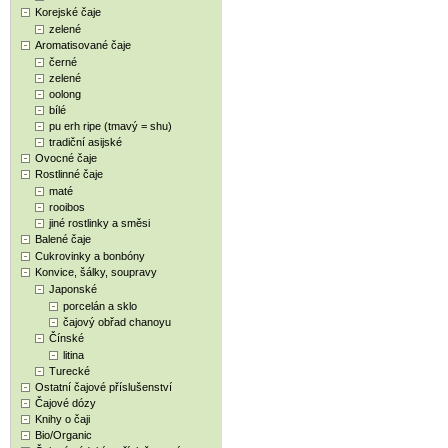
Korejské čaje
zelené
Aromatisované čaje
černé
zelené
oolong
bílé
pu erh ripe (tmavý = shu)
tradiční asijské
Ovocné čaje
Rostlinné čaje
maté
rooibos
jiné rostlinky a směsi
Balené čaje
Cukrovinky a bonbóny
Konvice, šálky, soupravy
Japonské
porcelán a sklo
čajový obřad chanoyu
Čínské
litina
Turecké
Ostatní čajové příslušenství
Čajové dózy
Knihy o čaji
Bio/Organic