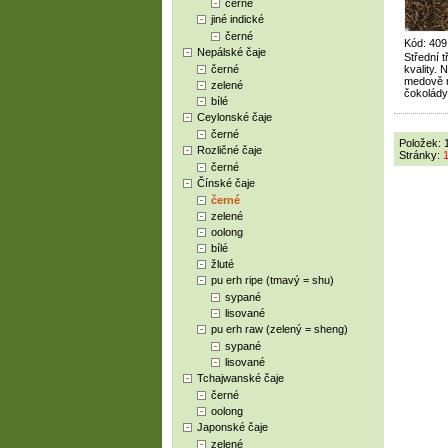
černé
jiné indické
černé
Kód: 409
Nepálské čaje
Střední 
černé
kvality.
medově n
zelené
čokolády
bílé
Ceylonské čaje
černé
Položek: 
Rozličné čaje
Stránky:
černé
Čínské čaje
černé
zelené
oolong
bílé
žluté
pu erh ripe (tmavý = shu)
sypané
lisované
pu erh raw (zelený = sheng)
sypané
lisované
Tchajwanské čaje
černé
oolong
Japonské čaje
zelené