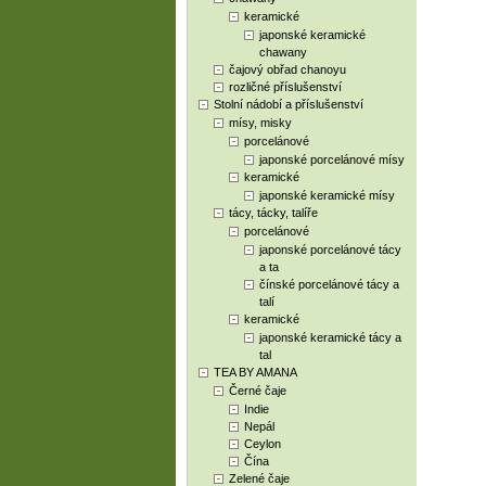
keramické
japonské keramické
chawany
čajový obřad chanoyu
rozličné příslušenství
Stolní nádobí a příslušenství
mísy, misky
porcelánové
japonské porcelánové mísy
keramické
japonské keramické mísy
tácy, tácky, talíře
porcelánové
japonské porcelánové tácy
a ta
čínské porcelánové tácy a
talí
keramické
japonské keramické tácy a
tal
TEA BY AMANA
Černé čaje
Indie
Nepál
Ceylon
Čína
Zelené čaje