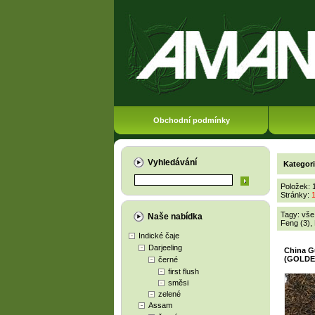
Obchodní podmínky
Vyhledávání
Kategor
Položek: 
Stránky:
Tagy:
vše
Naše nabídka
Feng (3)
,
Indické čaje
Darjeeling
China 
(GOLDEN
černé
first flush
směsi
zelené
Assam