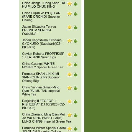
China Jiangsu Dong Shan TAI
HU PI LO CHUN KING
China Fujian WUYI QI LAN
(RARE ORCHID) Superior
Oolong
Japan Shizuoka Tenryu
PREMIUM SENCHA
(Yabukita)
Japan Kagoshima Kirishima
GYOKURO (Saeakari)(CZ-
BIO-002)
Ceylon Ruhuna FBOPFEXSP
1 TEA BANK Silver Tips
China Guangxi WHITE
MONKEY Special Green Tea
Formosa SHAN LIN XI MI
XIAN (CHIN XIN) Superior
Oolong 50g
China Yunnan Simao Ming
Qian PAI MU TAN Imperial
White Tea
Darjeeling ff FTGFOP 1
RISHEEHAT DJ 03/2026 (CZ-
BIO-002)
China Zhejiang Ming Qian Mei
Jia Wu XI HU (WEST LAKE)
LUNG CHING Imperial Green Tea
Formosa Winter Special GABA
JIN XUAN Superior Oolong