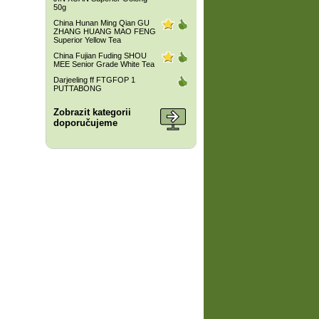
50g
China Hunan Ming Qian GU
ZHANG HUANG MAO FENG
Superior Yellow Tea
China Fujian Fuding SHOU
MEE Senior Grade White Tea
Darjeeling ff FTGFOP 1
PUTTABONG
Zobrazit kategorii
doporučujeme