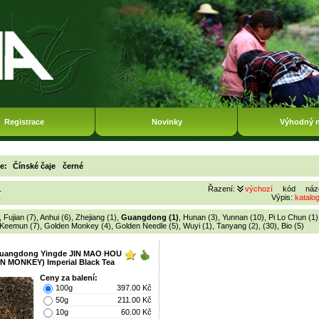
Registrace
Novinky
Výhodný 
ie:
Čínské čaje
černé
1
Řazení:
výchozí
kód
náz
1
Výpis:
katalo
,
Fujian (7)
,
Anhui (6)
,
Zhejiang (1)
,
Guangdong (1)
,
Hunan (3)
,
Yunnan (10)
,
Pi Lo Chun (1)
Keemun (7)
,
Golden Monkey (4)
,
Golden Needle (5)
,
Wuyi (1)
,
Tanyang (2)
,
(30)
,
Bio (5)
Guangdong Yingde JIN MAO HOU
 MONKEY) Imperial Black Tea
Ceny za balení:
100g
397.00 Kč
50g
211.00 Kč
10g
60.00 Kč