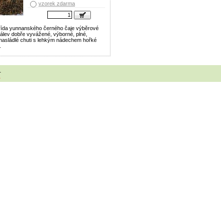
vzorek zdarma
třída yunnanského černého čaje výběrové
 Nálev dobře vyvážené, výborné, plné,
asládlé chuti s lehkým nádechem hořké
.
1
1