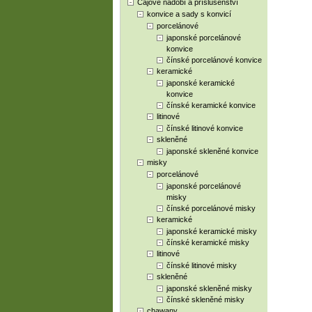
Čajové nádobí a příslušenství
konvice a sady s konvicí
porcelánové
japonské porcelánové
konvice
čínské porcelánové konvice
keramické
japonské keramické
konvice
čínské keramické konvice
litinové
čínské litinové konvice
skleněné
japonské skleněné konvice
misky
porcelánové
japonské porcelánové
misky
čínské porcelánové misky
keramické
japonské keramické misky
čínské keramické misky
litinové
čínské litinové misky
skleněné
japonské skleněné misky
čínské skleněné misky
chawany