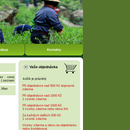
nákup
Kontakty
Vaše objednávka
ev
cena
košík je prázdný
g
|
seznam
Při objednávce nad 900 Kč dopravné
,
Mao
zdarma
Při objednávce nad 1000 Kč
1 vzorek zdarma
Při objednávce nad 1500 Kč
3 vzorky zdarma nebo sleva 5%
Za každých dalších 500 Kč
1 vzorek zdarma
Vzorky zdarma a slevu na objednávku
nelze kombinovat.