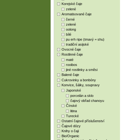
Korejské čaje
zelené
Aromatisované čaje
černé
zelené
oolong
bílé
pu erh ripe (tmavý = shu)
tradiční asijské
Ovocné čaje
Rostlinné čaje
maté
rooibos
jiné rostlinky a směsi
Balené čaje
Cukrovinky a bonbóny
Konvice, šálky, soupravy
Japonské
porcelán a sklo
čajový obřad chanoyu
Čínské
litina
Turecké
Ostatní čajové příslušenství
Čajové dózy
Knihy o čaji
Bio/Organic