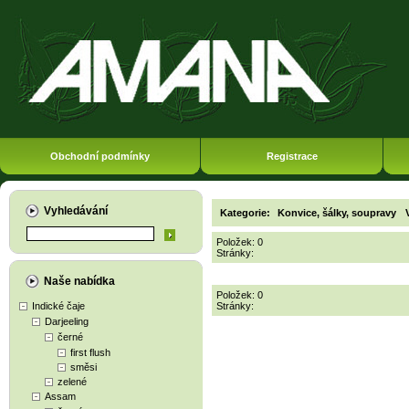
Obchodní podmínky
Registrace
Vyhledávání
Kategorie:
Konvice, šálky, soupravy
Položek: 0
Stránky:
Naše nabídka
Položek: 0
Indické čaje
Stránky:
Darjeeling
černé
first flush
směsi
zelené
Assam