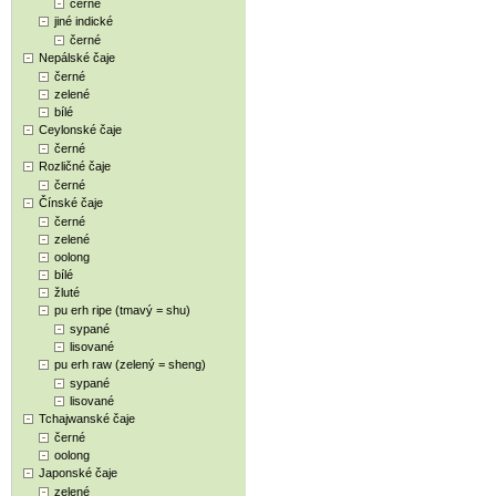
černé
jiné indické
černé
Nepálské čaje
černé
zelené
bílé
Ceylonské čaje
černé
Rozličné čaje
černé
Čínské čaje
černé
zelené
oolong
bílé
žluté
pu erh ripe (tmavý = shu)
sypané
lisované
pu erh raw (zelený = sheng)
sypané
lisované
Tchajwanské čaje
černé
oolong
Japonské čaje
zelené