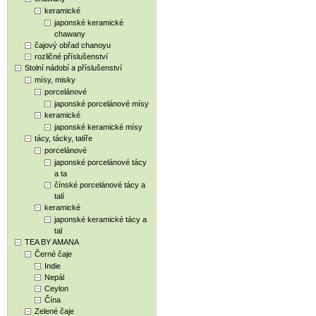
keramické
japonské keramické
chawany
čajový obřad chanoyu
rozličné příslušenství
Stolní nádobí a příslušenství
mísy, misky
porcelánové
japonské porcelánové mísy
keramické
japonské keramické mísy
tácy, tácky, talíře
porcelánové
japonské porcelánové tácy
a ta
čínské porcelánové tácy a
talí
keramické
japonské keramické tácy a
tal
TEA BY AMANA
Černé čaje
Indie
Nepál
Ceylon
Čína
Zelené čaje