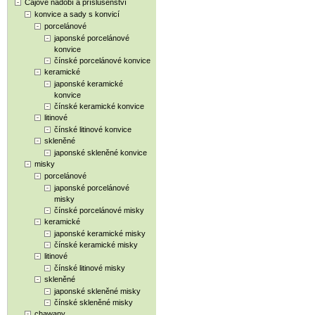
Čajové nádobí a příslušenství
konvice a sady s konvicí
porcelánové
japonské porcelánové
konvice
čínské porcelánové konvice
keramické
japonské keramické
konvice
čínské keramické konvice
litinové
čínské litinové konvice
skleněné
japonské skleněné konvice
misky
porcelánové
japonské porcelánové
misky
čínské porcelánové misky
keramické
japonské keramické misky
čínské keramické misky
litinové
čínské litinové misky
skleněné
japonské skleněné misky
čínské skleněné misky
chawany