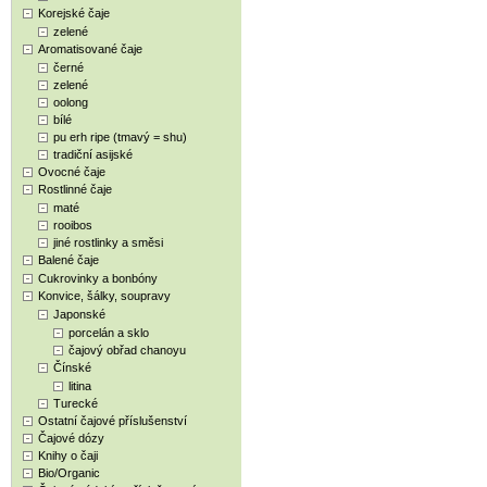
Korejské čaje
zelené
Aromatisované čaje
černé
zelené
oolong
bílé
pu erh ripe (tmavý = shu)
tradiční asijské
Ovocné čaje
Rostlinné čaje
maté
rooibos
jiné rostlinky a směsi
Balené čaje
Cukrovinky a bonbóny
Konvice, šálky, soupravy
Japonské
porcelán a sklo
čajový obřad chanoyu
Čínské
litina
Turecké
Ostatní čajové příslušenství
Čajové dózy
Knihy o čaji
Bio/Organic