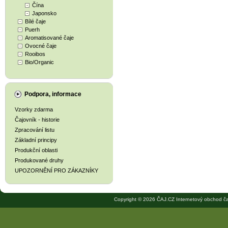
Čína
Japonsko
Bílé čaje
Puerh
Aromatisované čaje
Ovocné čaje
Rooibos
Bio/Organic
Podpora, informace
Vzorky zdarma
Čajovník - historie
Zpracování listu
Základní principy
Produkční oblasti
Produkované druhy
UPOZORNĚNÍ PRO ZÁKAZNÍKY
Copyright © 2026 ČAJ.CZ Internetový obchod ča