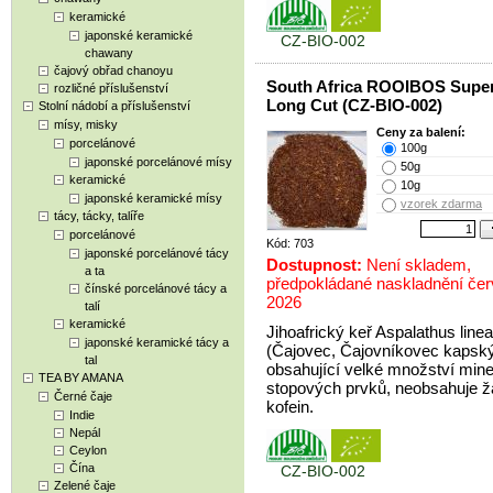
keramické
japonské keramické
CZ-BIO-002
chawany
čajový obřad chanoyu
South Africa ROOIBOS Supe
rozličné příslušenství
Long Cut (CZ-BIO-002)
Stolní nádobí a příslušenství
mísy, misky
Ceny za balení:
porcelánové
100g
japonské porcelánové mísy
50g
keramické
10g
japonské keramické mísy
vzorek zdarma
tácy, tácky, talíře
porcelánové
Kód: 703
japonské porcelánové tácy
Dostupnost:
Není skladem,
a ta
předpokládané naskladnění če
čínské porcelánové tácy a
2026
talí
keramické
Jihoafrický keř Aspalathus linea
japonské keramické tácy a
(Čajovec, Čajovníkovec kapsk
tal
obsahující velké množství mine
TEA BY AMANA
stopových prvků, neobsahuje 
Černé čaje
kofein.
Indie
Nepál
Ceylon
Čína
CZ-BIO-002
Zelené čaje