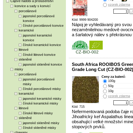
Čajové nádobí a příslušenství
vzorek zdarma
konvice a sady s konvicí
porcelánové
japonské porcelánové
Kód: 9999 904200
konvice
Nápoj je vyhledávaný pro svou
čínské porcelánové konvice
nezaměnitelnou medově ovocn
keramické
a šarlatový nálev s překrásnou 
japonské keramické
konvice
čínské keramické konvice
litinové
CZ-BIO-002
čínské litinové konvice
skleněné
South Africa ROOIBOS Gree
japonské skleněné konvice
Grade Long Cut (CZ-BIO-002
misky
porcelánové
Ceny za balení:
japonské porcelánové
100g
misky
50g
čínské porcelánové misky
10g
keramické
vzorek zdarma
japonské keramické misky
čínské keramické misky
Kód: 715
litinové
Nefermentovaná podoba čaje ro
čínské litinové misky
Jihoafrický keř Aspalathus linea
skleněné
obsahující velké množství mine
japonské skleněné misky
stopových prvků.
čínské skleněné misky
chawany