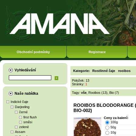
Obchodní podmínky
Registrace
Vyhledávání
Kategorie:
Rostlinné čaje
rooibos
Položek: 13
Stránky:
1
Tagy:
vše
,
Rooibos (13)
,
Bio (7)
Naše nabídka
Indické čaje
ROOIBOS BLOODORANGE (
Darjeeling
BIO-002)
černé
first flush
Ceny za balení:
směsi
100g
zelené
50g
Assam
10g