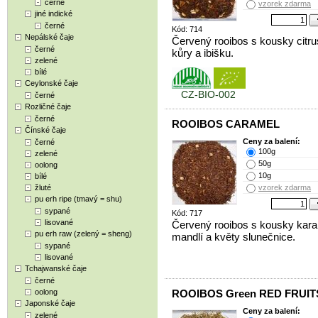
černé
vzorek zdarma
jiné indické
černé
Kód: 714
Nepálské čaje
Červený rooibos s kousky citr
černé
kůry a ibišku.
zelené
bílé
Ceylonské čaje
CZ-BIO-002
černé
Rozličné čaje
černé
ROOIBOS CARAMEL
Čínské čaje
Ceny za balení:
černé
100g
zelené
50g
oolong
10g
bílé
žluté
vzorek zdarma
pu erh ripe (tmavý = shu)
sypané
Kód: 717
lisované
Červený rooibos s kousky kara
pu erh raw (zelený = sheng)
mandlí a květy slunečnice.
sypané
lisované
Tchajwanské čaje
černé
oolong
ROOIBOS Green RED FRUIT
Japonské čaje
Ceny za balení:
zelené