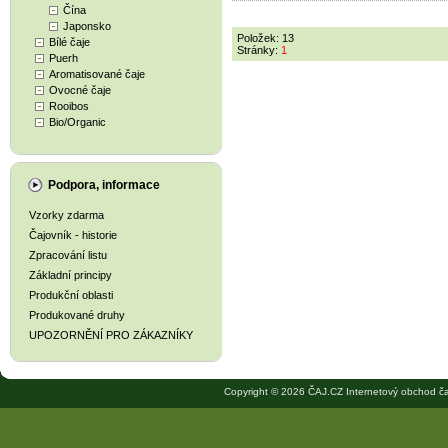
Čína
Japonsko
Položek: 13
Bílé čaje
Stránky:
1
Puerh
Aromatisované čaje
Ovocné čaje
Rooibos
Bio/Organic
Podpora, informace
Vzorky zdarma
Čajovník - historie
Zpracování listu
Základní principy
Produkční oblasti
Produkované druhy
UPOZORNĚNÍ PRO ZÁKAZNÍKY
Copyright © 2026 ČAJ.CZ Internetový obchod ča