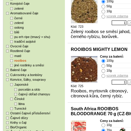
100g
Korejské čaje
50g
zelené
10g
Aromatisované čaje
vzorek zdarma
černé
zelené
Kód: 723
oolong
Zelený rooibos se směsí jahod, 
bílé
černého rybízu, borůvek.
pu erh ripe (tmavý = shu)
tradiční asijské
Ovocné čaje
ROOIBOS MIGHTY LEMON
Rostlinné čaje
maté
Ceny za balení:
rooibos
100g
jiné rostlinky a směsi
50g
Balené čaje
10g
Cukrovinky a bonbóny
vzorek zdarma
Konvice, šálky, soupravy
Japonské
Kód: 725
porcelán a sklo
Rooibos, myrtovník citronový,
čajový obřad chanoyu
citronová kůra, černý rybíz.
Čínské
litina
South Africa ROOIBOS
Turecké
BLOODORANGE 70 g (CZ-BI
Ostatní čajové příslušenství
Čajové dózy
Ceny za balení:
Knihy o čaji
10g
Bio/Organic
70g