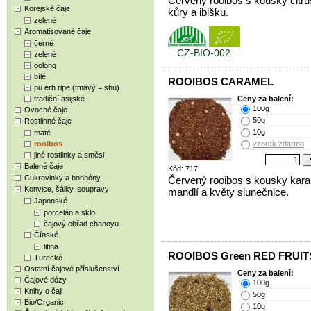
Červený rooibos s kousky citr
Korejské čaje
kůry a ibišku.
zelené
Aromatisované čaje
černé
CZ-BIO-002
zelené
oolong
bílé
ROOIBOS CARAMEL
pu erh ripe (tmavý = shu)
tradiční asijské
Ceny za balení:
100g
Ovocné čaje
50g
Rostlinné čaje
10g
maté
rooibos
vzorek zdarma
jiné rostlinky a směsi
Balené čaje
Kód: 717
Cukrovinky a bonbóny
Červený rooibos s kousky kara
Konvice, šálky, soupravy
mandlí a květy slunečnice.
Japonské
porcelán a sklo
čajový obřad chanoyu
Čínské
litina
ROOIBOS Green RED FRUIT
Turecké
Ostatní čajové příslušenství
Ceny za balení:
Čajové dózy
100g
Knihy o čaji
50g
Bio/Organic
10g