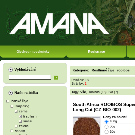
Obchodní podmínky
Registrace
Vyhledávání
Kategorie:
Rostlinné čaje
rooibos
Položek: 13
Stránky:
1
Tagy:
vše
,
Rooibos (13)
,
Bio (7)
Naše nabídka
Indické čaje
South Africa ROOIBOS Supe
Darjeeling
Long Cut (CZ-BIO-002)
černé
first flush
Ceny za balení:
směsi
100g
zelené
50g
Assam
10g