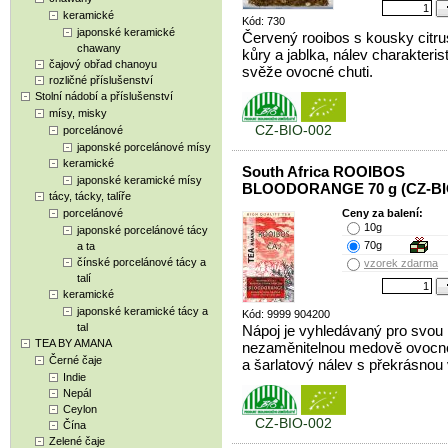
keramické
Kód: 730
japonské keramické
Červený rooibos s kousky citr
chawany
kůry a jablka, nálev charakteris
čajový obřad chanoyu
svěže ovocné chuti.
rozličné příslušenství
Stolní nádobí a příslušenství
mísy, misky
CZ-BIO-002
porcelánové
japonské porcelánové mísy
keramické
South Africa ROOIBOS
japonské keramické mísy
BLOODORANGE 70 g (CZ-BI
tácy, tácky, talíře
porcelánové
Ceny za balení:
10g
japonské porcelánové tácy
70g
a ta
čínské porcelánové tácy a
vzorek zdarma
talí
keramické
japonské keramické tácy a
Kód: 9999 904200
tal
Nápoj je vyhledávaný pro svou
TEA BY AMANA
nezaměnitelnou medově ovocn
Černé čaje
a šarlatový nálev s překrásnou 
Indie
Nepál
Ceylon
CZ-BIO-002
Čína
Zelené čaje