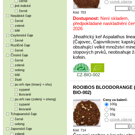
černé
vzorek zdarma
jiné indické
černé
Kód: 703
Nepálské čaje
Dostupnost:
Není skladem,
černé
předpokládané naskladnění če
zelené
2026
bílé
Ceylonské čaje
Jihoafrický keř Aspalathus linea
černé
(Čajovec, Čajovníkovec kapsk
Rozličné čaje
obsahující velké množství mine
černé
stopových prvků, neobsahuje 
Čínské čaje
kofein.
černé
zelené
oolong
CZ-BIO-002
bílé
žluté
pu erh ripe (tmavý = shu)
ROOIBOS BLOODORANGE (
sypané
BIO-002)
lisované
pu erh raw (zelený = sheng)
Ceny za balení:
100g
sypané
lisované
50g
Tchajwanské čaje
10g
černé
vzorek zdarma
oolong
Japonské čaje
Kód: 714
zelené