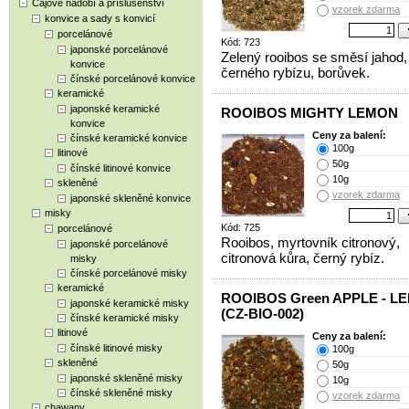
Čajové nádobí a příslušenství
vzorek zdarma
konvice a sady s konvicí
porcelánové
Kód: 723
japonské porcelánové
Zelený rooibos se směsí jahod, 
konvice
černého rybízu, borůvek.
čínské porcelánové konvice
keramické
japonské keramické
ROOIBOS MIGHTY LEMON
konvice
Ceny za balení:
čínské keramické konvice
100g
litinové
50g
čínské litinové konvice
10g
skleněné
vzorek zdarma
japonské skleněné konvice
misky
Kód: 725
porcelánové
Rooibos, myrtovník citronový,
japonské porcelánové
citronová kůra, černý rybíz.
misky
čínské porcelánové misky
keramické
ROOIBOS Green APPLE - L
japonské keramické misky
(CZ-BIO-002)
čínské keramické misky
litinové
Ceny za balení:
čínské litinové misky
100g
skleněné
50g
japonské skleněné misky
10g
čínské skleněné misky
vzorek zdarma
chawany