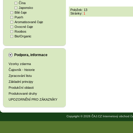
Čína
Japonsko
Položek: 13
Bílé čaje
Stránky:
1
Puerh
Aromatisované čaje
Ovocné čaje
Rooibos
Bio/Organic
Podpora, informace
Vzorky zdarma
Čajovník - historie
Zpracování listu
Základní principy
Produkční oblasti
Produkované druhy
UPOZORNĚNÍ PRO ZÁKAZNÍKY
Copyright © 2026 ČAJ.CZ Internetový obchod ča