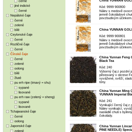
China YUNNAN GOL
černé
jiné indické
Kód: 9999 900800
černé
Nálev s medově ovocn
jemně čokoládové chuti
Nepálské čaje
povzbudivým účinkem
černé
zelené
China YUNNAN GOLD
bílé
Ceylonské čaje
Kód: 9999 900801
černé
Nálev s medově ovocn
jemně čokoládové chuti
Rozličné čaje
povzbudivým účinkem
černé
Čínské čaje
China Yunnan Feng 
černé
Black Tea
zelené
Kód: 240
oolong
Výborný čaj z pozdní ja
bílé
pěstovaný v okrese Fe
žluté
vyvážené, svěží, slad
tóny.
pu erh ripe (tmavý = shu)
sypané
China Yunnan Ming 
lisované
YUNNAN Imperial Bla
pu erh raw (zelený = sheng)
Kód: 241
sypané
Vynikající černý čaj z 
lisované
Nálev vynikající, vyv
Tchajwanské čaje
nasládlé chuti s bylin
čokolády.
černé
oolong
Japonské čaje
China Yunnan Linc
PINE NEEDLE) Specia
zelené