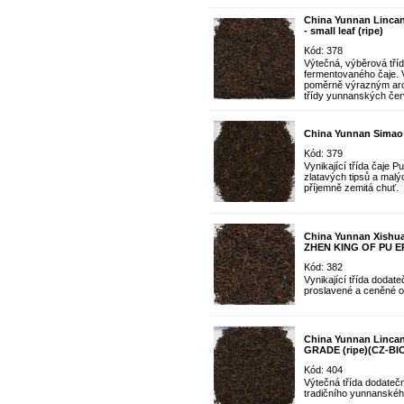
China Yunnan Linca
- small leaf (ripe)
Kód: 378
Výtečná, výběrová tří
fermentovaného čaje. 
poměrně výrazným aro
třídy yunnanských čer
China Yunnan Simao S
Kód: 379
Vynikající třída čaje 
zlatavých tipsů a malý
příjemně zemitá chuť.
China Yunnan Xish
ZHEN KING OF PU ER
Kód: 382
Vynikající třída dodat
proslavené a ceněné ob
China Yunnan Linc
GRADE (ripe)(CZ-BIO
Kód: 404
Výtečná třída dodateč
tradičního yunnanského