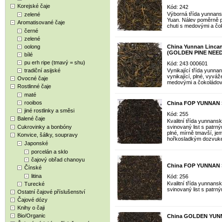
Korejské čaje
Kód: 242
Výborná třída yunnan
zelené
Yuan. Nálev poměrně pl
Aromatisované čaje
chuti s medovými a čo
černé
zelené
oolong
China Yunnan Linca
(GOLDEN PINE NEEDL
bílé
pu erh ripe (tmavý = shu)
Kód: 243 000601
tradiční asijské
Vynikající třída yunna
vynikající, plné, vyváž
Ovocné čaje
medovými a čokoládov
Rostlinné čaje
maté
rooibos
China FOP YUNNAN S
jiné rostlinky a směsi
Kód: 255
Balené čaje
Kvalitní třída yunnans
Cukrovinky a bonbóny
svinovaný list s patrn
plné, mírně tmavší, je
Konvice, šálky, soupravy
hořkosladkým dozvuk
Japonské
porcelán a sklo
čajový obřad chanoyu
China FOP YUNNAN St
Čínské
litina
Kód: 256
Kvalitní třída yunnansk
Turecké
svinovaný list s patrný
Ostatní čajové příslušenství
Čajové dózy
Knihy o čaji
Bio/Organic
China GOLDEN YUNN