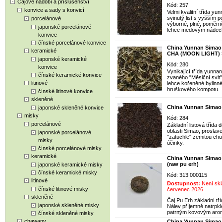
Čajové nádobí a příslušenství
Kód: 257
konvice a sady s konvicí
Velmi kvalitní třída y
svinutý list s vyšším p
porcelánové
výborné, plné, poměrně
japonské porcelánové
lehce medovým nádec
konvice
čínské porcelánové konvice
China Yunnan Sima
keramické
CHA (MOON LIGHT) S
japonské keramické
Kód: 280
konvice
Vynikající třída yunnan
čínské keramické konvice
zvaného "Měsiční svit",
litinové
lehce kořeněné bylinn
hruškového kompotu.
čínské litinové konvice
skleněné
China Yunnan Simao 
japonské skleněné konvice
misky
Kód: 284
porcelánové
Základní listová třída
oblasti Simao, proslav
japonské porcelánové
"zatuchle" zemitou chut
misky
účinky.
čínské porcelánové misky
keramické
China Yunnan Simao
(raw pu erh)
japonské keramické misky
čínské keramické misky
Kód: 313 000115
litinové
Dostupnost:
Není skl
čínské litinové misky
červenec 2026
skleněné
Čaj Pu Erh základní tř
japonské skleněné misky
Nálev příjemně natrpklé
patrným kovovým aro
čínské skleněné misky
chawany
China Yunnan Simao