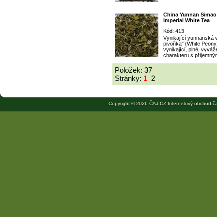
China Yunnan Simao
Imperial White Tea
Kód: 413
Vynikající yunnanská va
pivoňka" (White Peony),
vynikající, plné, vyvá
charakteru s příjemn
Položek: 37
Stránky:
1
2
Copyright © 2026 ČAJ.CZ Internetový obchod ča