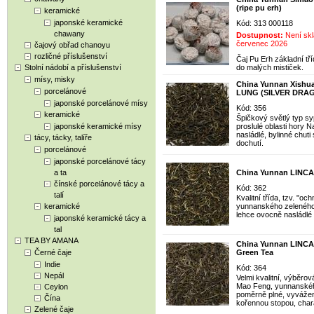
(ripe pu erh)
keramické
japonské keramické
Kód: 313 000118
chawany
Dostupnost:
Není skl
červenec 2026
čajový obřad chanoyu
rozličné příslušenství
Čaj Pu Erh základní tř
Stolní nádobí a příslušenství
do malých mističek.
mísy, misky
China Yunnan Xish
porcelánové
LUNG (SILVER DRAGO
japonské porcelánové mísy
Kód: 356
keramické
Špičkový světlý typ s
japonské keramické mísy
proslulé oblasti hory
nasládlé, bylinné chuti
tácy, tácky, talíře
dochutí.
porcelánové
japonské porcelánové tácy
a ta
China Yunnan LINCA
čínské porcelánové tácy a
Kód: 362
talí
Kvalitní třída, tzv. "
keramické
yunnanského zeleného 
lehce ovocně nasládlé 
japonské keramické tácy a
tal
TEA BY AMANA
China Yunnan LINC
Černé čaje
Green Tea
Indie
Kód: 364
Nepál
Velmi kvalitní, výběrov
Mao Feng, yunnanského
Ceylon
poměrně plné, vyvážené
Čína
kořennou stopou, char
Zelené čaje