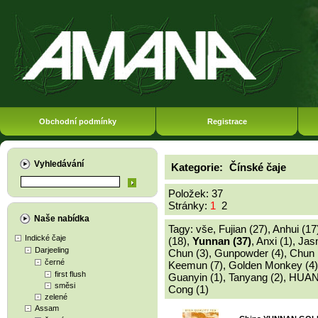
Obchodní podmínky
Registrace
Vyhledávání
Kategorie:
Čínské čaje
Položek: 37
Stránky:
1
2
Naše nabídka
Tagy:
vše
,
Fujian (27)
,
Anhui (17
Indické čaje
(18)
,
Yunnan (37)
,
Anxi (1)
,
Jasm
Darjeeling
Chun (3)
,
Gunpowder (4)
,
Chun 
černé
Keemun (7)
,
Golden Monkey (4)
first flush
Guanyin (1)
,
Tanyang (2)
,
HUAN
směsi
Cong (1)
zelené
Assam