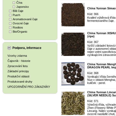
Čína
Japonsko
China Yunnan Simao
Bílé čaje
Kód: 366
Puerh
Kvalitní výběrová tříd
Aromatisované čaje
fermentovaného čaje.
Ovocné čaje
Rooibos
Bio/Organic
China Yunnan XISH
(ripe)
Kód: 367
Vyšší základní listová
Podpora, informace
čaje z autonomní obla
nejen velmi specifickou
vynikajícími zdravotním
Vzorky zdarma
Čajovník - historie
China Yunnan Meng
Zpracování listu
DRAGON PEARL Imper
Základní principy
Kód: 368
Produkční oblasti
Vynikající třída černéh
Nuo v oblasti Menghai
Produkované druhy
kuliček - perel.
UPOZORNĚNÍ PRO ZÁKAZNÍKY
China Yunnan Linca
(SILVER NEEDLE) Sup
Kód: 371
Výtečná třída, výhradn
Zhen (Flowery White Pe
Lincang. Nálev vynikaj
ovocně nasládlé chuti, 