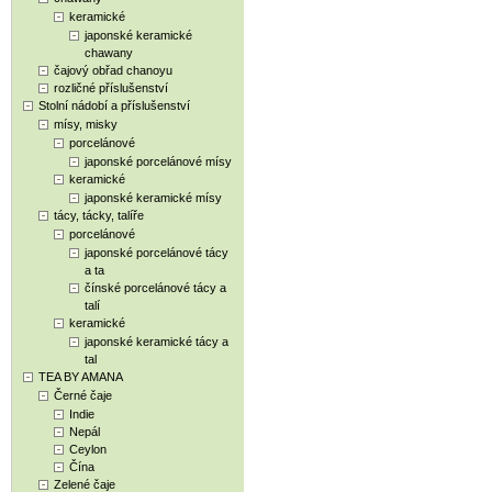
keramické
japonské keramické
chawany
čajový obřad chanoyu
rozličné příslušenství
Stolní nádobí a příslušenství
mísy, misky
porcelánové
japonské porcelánové mísy
keramické
japonské keramické mísy
tácy, tácky, talíře
porcelánové
japonské porcelánové tácy
a ta
čínské porcelánové tácy a
talí
keramické
japonské keramické tácy a
tal
TEA BY AMANA
Černé čaje
Indie
Nepál
Ceylon
Čína
Zelené čaje