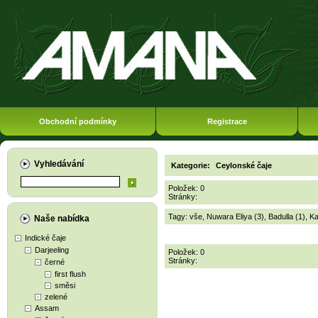
Obchodní podmínky
Registrace
Vyhledávání
Kategorie:
Ceylonské čaje
Položek: 0
Stránky:
Tagy:
vše
,
Nuwara Eliya (3)
,
Badulla (1)
,
Ka
Naše nabídka
Indické čaje
Darjeeling
Položek: 0
Stránky:
černé
first flush
směsi
zelené
Assam