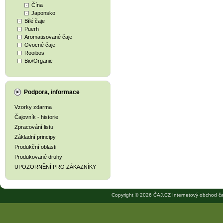
Čína
Japonsko
Bílé čaje
Puerh
Aromatisované čaje
Ovocné čaje
Rooibos
Bio/Organic
Podpora, informace
Vzorky zdarma
Čajovník - historie
Zpracování listu
Základní principy
Produkční oblasti
Produkované druhy
UPOZORNĚNÍ PRO ZÁKAZNÍKY
Copyright © 2026 ČAJ.CZ Internetový obchod ča