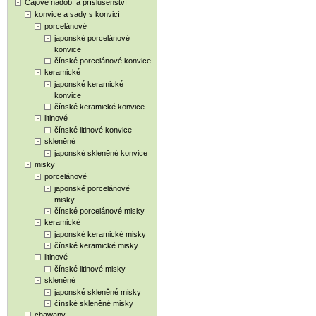
Čajové nádobí a příslušenství
konvice a sady s konvicí
porcelánové
japonské porcelánové
konvice
čínské porcelánové konvice
keramické
japonské keramické
konvice
čínské keramické konvice
litinové
čínské litinové konvice
skleněné
japonské skleněné konvice
misky
porcelánové
japonské porcelánové
misky
čínské porcelánové misky
keramické
japonské keramické misky
čínské keramické misky
litinové
čínské litinové misky
skleněné
japonské skleněné misky
čínské skleněné misky
chawany