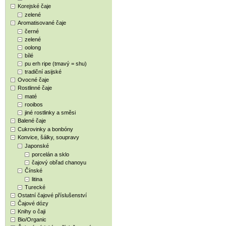
Korejské čaje
zelené
Aromatisované čaje
černé
zelené
oolong
bílé
pu erh ripe (tmavý = shu)
tradiční asijské
Ovocné čaje
Rostlinné čaje
maté
rooibos
jiné rostlinky a směsi
Balené čaje
Cukrovinky a bonbóny
Konvice, šálky, soupravy
Japonské
porcelán a sklo
čajový obřad chanoyu
Čínské
litina
Turecké
Ostatní čajové příslušenství
Čajové dózy
Knihy o čaji
Bio/Organic