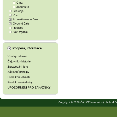
Čína
Japonsko
Bílé čaje
Puerh
Aromatisované čaje
Ovocné čaje
Rooibos
Bio/Organic
Podpora, informace
Vzorky zdarma
Čajovník - historie
Zpracování listu
Základní principy
Produkční oblasti
Produkované druhy
UPOZORNĚNÍ PRO ZÁKAZNÍKY
Copyright © 2026 ČAJ.CZ Internetový obchod ča