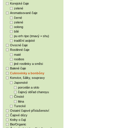
Korejské čaje
zelené
Aromatisované čaje
černé
zelené
oolong
bílé
pu erh ripe (tmavý = shu)
tradiční asijské
Ovocné čaje
Rostlinné čaje
maté
rooibos
jiné rostlinky a směsi
Balené čaje
Cukrovinky a bonbóny
Konvice, šálky, soupravy
Japonské
porcelán a sklo
čajový obřad chanoyu
Čínské
litina
Turecké
Ostatní čajové příslušenství
Čajové dózy
Knihy o čaji
Bio/Organic