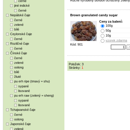
Ručně vyrobený bonbon ochucený zelený
černé
jiné indické
černé
Nepálské čaje
Brown granulated candy sugar
černé
Ceny za balení:
zelené
100g
bílé
50g
Ceylonské čaje
10g
černé
vzorek zdarma
Rozličné čaje
Kód: 901
černé
Čínské čaje
černé
zelené
Položek: 3
oolong
Stránky:
1
bílé
žluté
pu erh ripe (tmavý = shu)
sypané
lisované
pu erh raw (zelený = sheng)
sypané
lisované
Tchajwanské čaje
černé
oolong
Japonské čaje
zelené