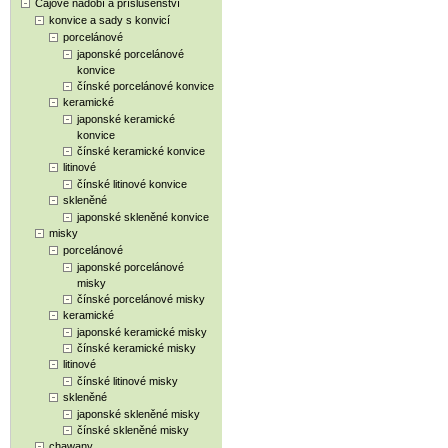
Čajové nádobí a příslušenství
konvice a sady s konvicí
porcelánové
japonské porcelánové
konvice
čínské porcelánové konvice
keramické
japonské keramické
konvice
čínské keramické konvice
litinové
čínské litinové konvice
skleněné
japonské skleněné konvice
misky
porcelánové
japonské porcelánové
misky
čínské porcelánové misky
keramické
japonské keramické misky
čínské keramické misky
litinové
čínské litinové misky
skleněné
japonské skleněné misky
čínské skleněné misky
chawany