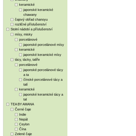
keramické
japonské keramické
chawany
čajový obřad chanoyu
rozličné příslušenství
Stolní nádobí a příslušenství
mísy, misky
porcelánové
japonské porcelánové mísy
keramické
japonské keramické mísy
tácy, tácky, talíře
porcelánové
japonské porcelánové tácy
a ta
čínské porcelánové tácy a
talí
keramické
japonské keramické tácy a
tal
TEA BY AMANA
Černé čaje
Indie
Nepál
Ceylon
Čína
Zelené čaje