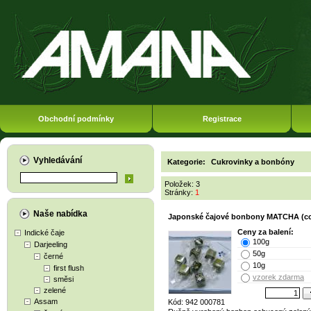
Obchodní podmínky
Registrace
Vyhledávání
Kategorie:
Cukrovinky a bonbóny
Položek: 3
Stránky:
1
Naše nabídka
Japonské čajové bonbony MATCHA (cc
Ceny za balení:
Indické čaje
100g
Darjeeling
50g
černé
10g
first flush
vzorek zdarma
směsi
zelené
Assam
Kód: 942 000781