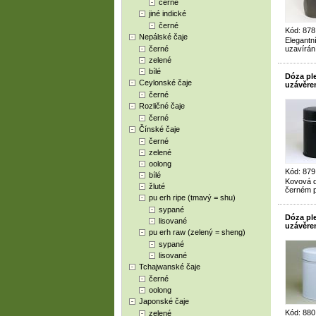
černé
jiné indické
černé
Kód: 878
Nepálské čaje
Elegantn
černé
uzavírán
zelené
bílé
Dóza ple
Ceylonské čaje
uzávěre
černé
Rozličné čaje
černé
Čínské čaje
černé
zelené
oolong
Kód: 879
bílé
Kovová d
žluté
černém p
pu erh ripe (tmavý = shu)
sypané
Dóza ple
lisované
uzávěre
pu erh raw (zelený = sheng)
sypané
lisované
Tchajwanské čaje
černé
oolong
Japonské čaje
Kód: 880
zelené