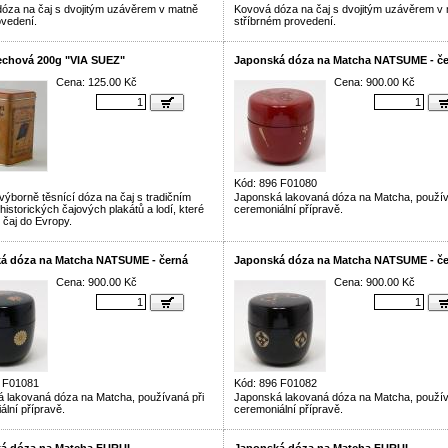
óza na čaj s dvojitým uzávěrem v matně
Kovová dóza na čaj s dvojitým uzávěrem v
ovedení.
stříbrném provedení.
echová 200g "VIA SUEZ"
Japonská dóza na Matcha NATSUME - č
Cena: 125.00 Kč
Cena: 900.00 Kč
Kód: 896 F01080
výborně těsnící dóza na čaj s tradičním
Japonská lakovaná dóza na Matcha, použív
istorických čajových plakátů a lodí, které
ceremoniální přípravě.
 čaj do Evropy.
á dóza na Matcha NATSUME - černá
Japonská dóza na Matcha NATSUME - č
Cena: 900.00 Kč
Cena: 900.00 Kč
6 F01081
Kód: 896 F01082
 lakovaná dóza na Matcha, používaná při
Japonská lakovaná dóza na Matcha, použív
ální přípravě.
ceremoniální přípravě.