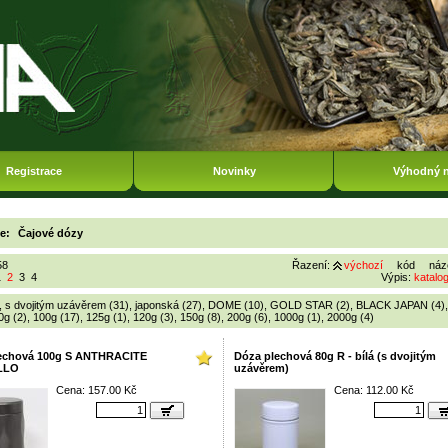
Registrace
Novinky
Výhodný 
ie:
Čajové dózy
58
Řazení:
výchozí
kód
náz
1
2
3
4
Výpis:
katalo
,
s dvojitým uzávěrem (31)
,
japonská (27)
,
DOME (10)
,
GOLD STAR (2)
,
BLACK JAPAN (4)
0g (2)
,
100g (17)
,
125g (1)
,
120g (3)
,
150g (8)
,
200g (6)
,
1000g (1)
,
2000g (4)
echová 100g S ANTHRACITE
Dóza plechová 80g R - bílá (s dvojitým
LLO
uzávěrem)
Cena: 157.00 Kč
Cena: 112.00 Kč