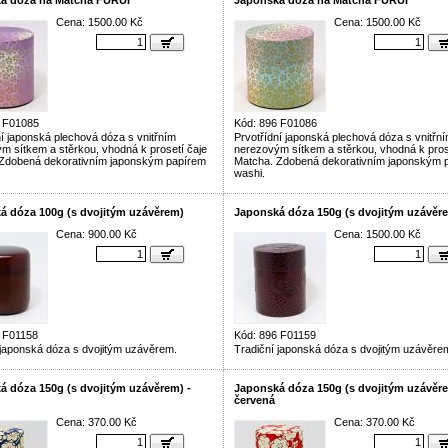
á dóza na Matcha FURUI
Japonská dóza na Matcha FURUI
Cena: 1500.00 Kč
Cena: 1500.00 Kč
6 F01085
Kód: 896 F01086
ní japonská plechová dóza s vnitřním
Prvotřídní japonská plechová dóza s vnitřn
m sítkem a stěrkou, vhodná k prosetí čaje
nerezovým sítkem a stěrkou, vhodná k pros
Zdobená dekorativním japonským papírem
Matcha. Zdobená dekorativním japonským 
washi.
á dóza 100g (s dvojitým uzávěrem)
Japonská dóza 150g (s dvojitým uzávěr
Cena: 900.00 Kč
Cena: 1500.00 Kč
 F01158
Kód: 896 F01159
 japonská dóza s dvojitým uzávěrem.
Tradiční japonská dóza s dvojitým uzávěre
á dóza 150g (s dvojitým uzávěrem) -
Japonská dóza 150g (s dvojitým uzávěre
červená
Cena: 370.00 Kč
Cena: 370.00 Kč