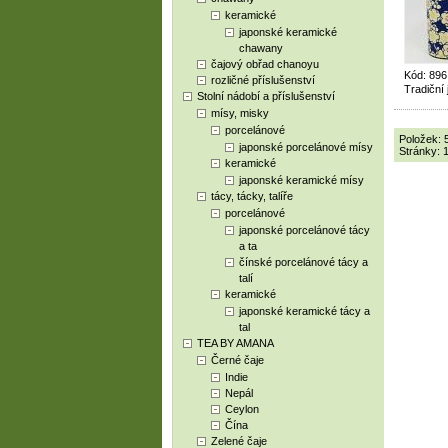
keramické
japonské keramické
chawany
čajový obřad chanoyu
Kód: 896
rozličné příslušenství
Tradiční
Stolní nádobí a příslušenství
mísy, misky
porcelánové
Položek: 
japonské porcelánové mísy
Stránky:
keramické
japonské keramické mísy
tácy, tácky, talíře
porcelánové
japonské porcelánové tácy
a ta
čínské porcelánové tácy a
talí
keramické
japonské keramické tácy a
tal
TEA BY AMANA
Černé čaje
Indie
Nepál
Ceylon
Čína
Zelené čaje