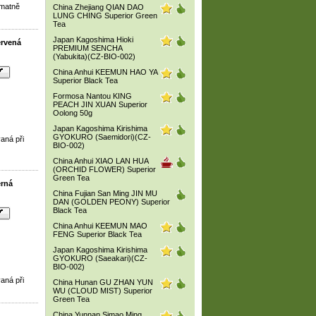
 matně
China Zhejiang QIAN DAO
LUNG CHING Superior Green
Tea
Japan Kagoshima Hioki
ervená
PREMIUM SENCHA
(Yabukita)(CZ-BIO-002)
China Anhui KEEMUN HAO YA
Superior Black Tea
Formosa Nantou KING
PEACH JIN XUAN Superior
Oolong 50g
Japan Kagoshima Kirishima
GYOKURO (Saemidori)(CZ-
aná při
BIO-002)
China Anhui XIAO LAN HUA
(ORCHID FLOWER) Superior
Green Tea
erná
China Fujian San Ming JIN MU
DAN (GOLDEN PEONY) Superior
Black Tea
China Anhui KEEMUN MAO
FENG Superior Black Tea
Japan Kagoshima Kirishima
GYOKURO (Saeakari)(CZ-
BIO-002)
aná při
China Hunan GU ZHAN YUN
WU (CLOUD MIST) Superior
Green Tea
China Yunnan Simao Ming