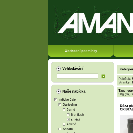
Obchodní podmínky
Vyhledávání
Kategor
Položek: 
Stránky:
Tagy:
vše
Naše nabídka
50g (9)
,
8
Indické čaje
Darjeeling
Dóza pl
CRISTA
černé
first flush
směsi
zelené
Assam