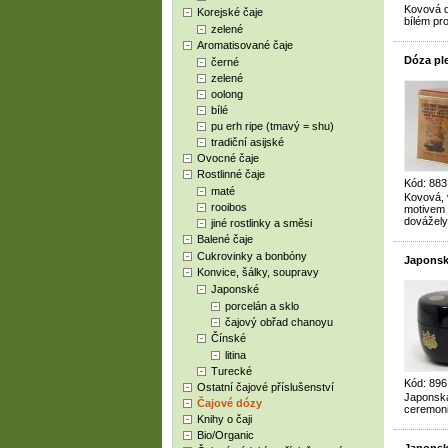
Kovová d
Korejské čaje
bílém pr
zelené
Aromatisované čaje
Dóza pl
černé
zelené
oolong
bílé
pu erh ripe (tmavý = shu)
tradiční asijské
Ovocné čaje
Rostlinné čaje
Kód: 883
maté
Kovová, 
rooibos
motivem h
dovážely
jiné rostlinky a směsi
Balené čaje
Cukrovinky a bonbóny
Japonsk
Konvice, šálky, soupravy
Japonské
porcelán a sklo
čajový obřad chanoyu
Čínské
litina
Turecké
Kód: 89
Ostatní čajové příslušenství
Japonská
Čajové dózy
ceremoni
Knihy o čaji
Bio/Organic