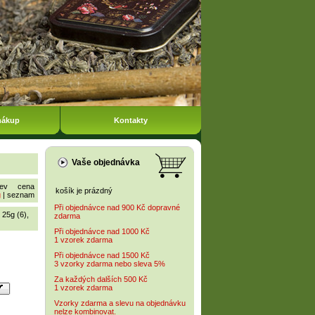
nákup
Kontakty
Vaše objednávka
ev
cena
košík je prázdný
g
|
seznam
Při objednávce nad 900 Kč dopravné
,
25g (6)
,
zdarma
Při objednávce nad 1000 Kč
1 vzorek zdarma
Při objednávce nad 1500 Kč
3 vzorky zdarma nebo sleva 5%
Za každých dalších 500 Kč
1 vzorek zdarma
Vzorky zdarma a slevu na objednávku
nelze kombinovat.