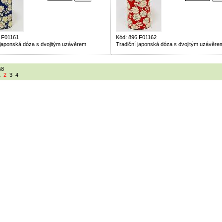
 F01161
Kód: 896 F01162
 japonská dóza s dvojitým uzávěrem.
Tradiční japonská dóza s dvojitým uzávěre
58
1
2
3
4