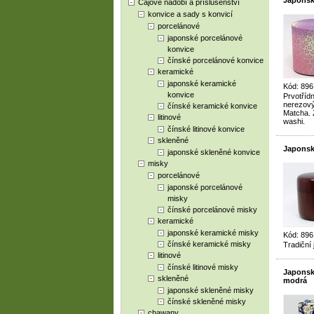
Japonsk
Čajové nádobí a příslušenství
konvice a sady s konvicí
porcelánové
japonské porcelánové
konvice
čínské porcelánové konvice
keramické
japonské keramické
Kód: 89
konvice
Prvotříd
nerezový
čínské keramické konvice
Matcha. 
litinové
washi.
čínské litinové konvice
skleněné
Japonsk
japonské skleněné konvice
misky
porcelánové
japonské porcelánové
misky
čínské porcelánové misky
keramické
japonské keramické misky
Kód: 896
čínské keramické misky
Tradiční
litinové
čínské litinové misky
Japonsk
skleněné
modrá
japonské skleněné misky
čínské skleněné misky
chawany