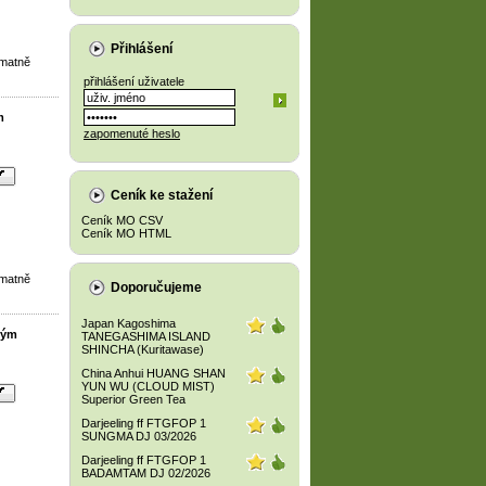
Přihlášení
 matně
přihlášení uživatele
m
zapomenuté heslo
Ceník ke stažení
Ceník MO CSV
Ceník MO HTML
 matně
Doporučujeme
Japan Kagoshima
tým
TANEGASHIMA ISLAND
SHINCHA (Kuritawase)
China Anhui HUANG SHAN
YUN WU (CLOUD MIST)
Superior Green Tea
Darjeeling ff FTGFOP 1
SUNGMA DJ 03/2026
Darjeeling ff FTGFOP 1
BADAMTAM DJ 02/2026