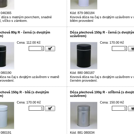
 046365
Kód: 879 080184
í dóza s matným povrchem, snadné
Kovová dóza na čaj s dvojitým uzávěrem v
í, víčko s zámkem.
bílém provedení
chová 80g R - černá (s dvojitým
Dóza plechová 150g R - černá (s dvojitý
m)
uzávěrem)
Cena: 112.00 Kč
Cena: 170.00 Kč
 080190
Kód: 880 080187
óza na čaj s dvojitým uzávěrem v matně
Kovová dóza na čaj s dvojitým uzávěrem v
rovedení.
černém provedení.
chová 150g R - bílá (s dvojitým
Dóza plechová 100g R - stříbrná (s dvoji
m)
uzávěrem)
Cena: 170.00 Kč
Cena: 150.00 Kč
 080191
Kód: 881 080034