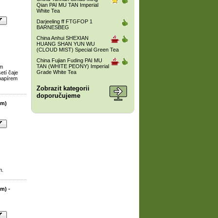
Qian PAI MU TAN Imperial
White Tea
Darjeeling ff FTGFOP 1
BARNESBEG
China Anhui SHEXIAN
HUANG SHAN YUN WU
(CLOUD MIST) Special Green Tea
China Fujian Fuding PAI MU
TAN (WHITE PEONY) Imperial
ím
Grade White Tea
etí čaje
papírem
Zobrazit kategorii
doporučujeme
em)
m.
m) -