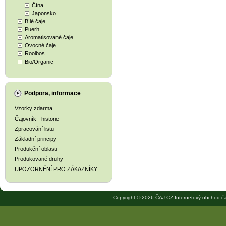
Čína
Japonsko
Bílé čaje
Puerh
Aromatisované čaje
Ovocné čaje
Rooibos
Bio/Organic
Podpora, informace
Vzorky zdarma
Čajovník - historie
Zpracování listu
Základní principy
Produkční oblasti
Produkované druhy
UPOZORNĚNÍ PRO ZÁKAZNÍKY
Copyright © 2026 ČAJ.CZ Internetový obchod ča