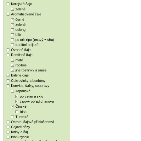
Korejské čaje
zelené
Aromatisované čaje
černé
zelené
oolong
bílé
pu erh ripe (tmavý = shu)
tradiční asijské
Ovocné čaje
Rostlinné čaje
maté
rooibos
jiné rostlinky a směsi
Balené čaje
Cukrovinky a bonbóny
Konvice, šálky, soupravy
Japonské
porcelán a sklo
čajový obřad chanoyu
Čínské
litina
Turecké
Ostatní čajové příslušenství
Čajové dózy
Knihy o čaji
Bio/Organic