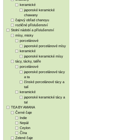
keramické
japonské keramické
chawany
čajový obřad chanoyu
rozličné příslušenství
Stolní nádobí a příslušenství
mísy, misky
porcelánové
japonské porcelánové mísy
keramické
japonské keramické mísy
tácy, tácky, talíře
porcelánové
japonské porcelánové tácy
a ta
čínské porcelánové tácy a
talí
keramické
japonské keramické tácy a
tal
TEA BY AMANA
Černé čaje
Indie
Nepál
Ceylon
Čína
Zelené čaje