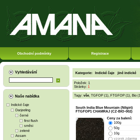
Obchodní podmínky
Registrace
Vyhledávání
Kategorie:
Indické čaje
jiné indické
Položek: 1
Stránky:
1
Tagy:
vše
,
TGFOP (1)
,
FTGFOP (1)
,
Bio (
Naše nabídka
Indické čaje
South India Blue Mountain (Nilgiri)
Darjeeling
FTGFOP1 CHAMRAJ (CZ-BIO-002)
černé
Ceny za balení:
first flush
100g
směsi
50g
zelené
10g
Assam
vzorek zdarma