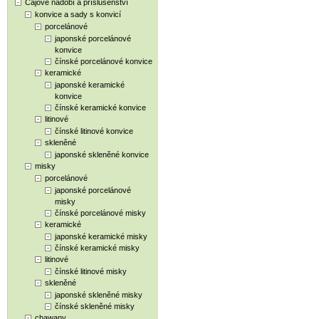
Čajové nádobí a příslušenství
konvice a sady s konvicí
porcelánové
japonské porcelánové
konvice
čínské porcelánové konvice
keramické
japonské keramické
konvice
čínské keramické konvice
litinové
čínské litinové konvice
skleněné
japonské skleněné konvice
misky
porcelánové
japonské porcelánové
misky
čínské porcelánové misky
keramické
japonské keramické misky
čínské keramické misky
litinové
čínské litinové misky
skleněné
japonské skleněné misky
čínské skleněné misky
chawany