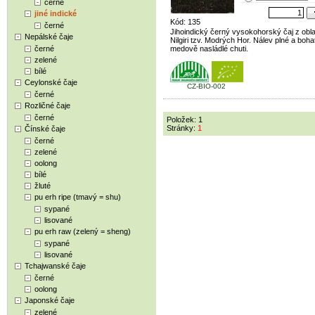
černé
jiné indické
Kód: 135
černé
Jihoindický černý vysokohorský čaj z obla
Nepálské čaje
Nilgiri tzv. Modrých Hor. Nálev plné a boha
černé
medově nasládlé chuti.
zelené
bílé
Ceylonské čaje
CZ-BIO-002
černé
Rozličné čaje
černé
Položek: 1
Stránky:
1
Čínské čaje
černé
zelené
oolong
bílé
žluté
pu erh ripe (tmavý = shu)
sypané
lisované
pu erh raw (zelený = sheng)
sypané
lisované
Tchajwanské čaje
černé
oolong
Japonské čaje
zelené