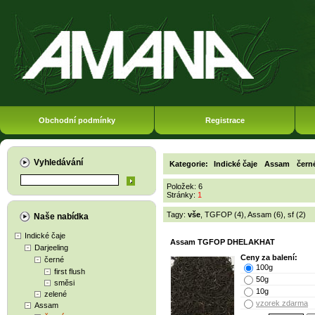
Obchodní podmínky
Registrace
Vyhledávání
Kategorie:
Indické čaje
Assam
čern
Položek: 6
Stránky:
1
Tagy:
vše
,
TGFOP (4)
,
Assam (6)
,
sf (2)
Naše nabídka
Indické čaje
Assam TGFOP DHELAKHAT
Darjeeling
Ceny za balení:
černé
100g
first flush
50g
směsi
10g
zelené
vzorek zdarma
Assam