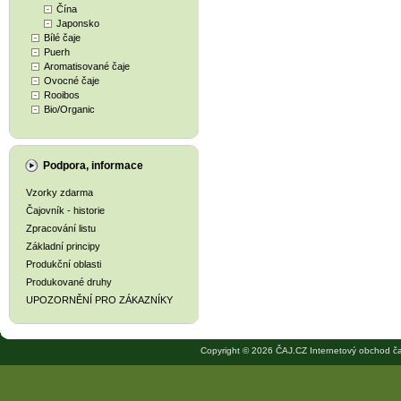
Čína
Japonsko
Bílé čaje
Puerh
Aromatisované čaje
Ovocné čaje
Rooibos
Bio/Organic
Podpora, informace
Vzorky zdarma
Čajovník - historie
Zpracování listu
Základní principy
Produkční oblasti
Produkované druhy
UPOZORNĚNÍ PRO ZÁKAZNÍKY
Copyright © 2026 ČAJ.CZ Internetový obchod ča