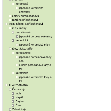
keramické
japonské keramické
chawany
čajový obřad chanoyu
rozličné příslušenství
Stolní nádobí a příslušenství
mísy, misky
porcelánové
japonské porcelánové mísy
keramické
japonské keramické mísy
tácy, tácky, talíře
porcelánové
japonské porcelánové tácy
a ta
čínské porcelánové tácy a
talí
keramické
japonské keramické tácy a
tal
TEA BY AMANA
Černé čaje
Indie
Nepál
Ceylon
Čína
Zelené čaje