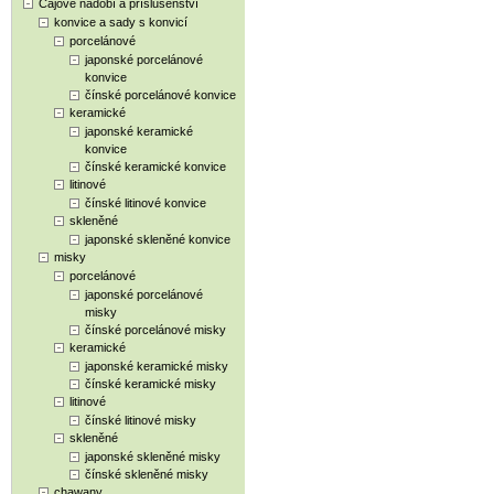
Čajové nádobí a příslušenství
konvice a sady s konvicí
porcelánové
japonské porcelánové
konvice
čínské porcelánové konvice
keramické
japonské keramické
konvice
čínské keramické konvice
litinové
čínské litinové konvice
skleněné
japonské skleněné konvice
misky
porcelánové
japonské porcelánové
misky
čínské porcelánové misky
keramické
japonské keramické misky
čínské keramické misky
litinové
čínské litinové misky
skleněné
japonské skleněné misky
čínské skleněné misky
chawany