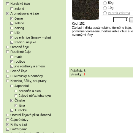
50g
Korejské čaje
10g
zelené
vzorek zdarma
Aromatisované čaje
černé
zelené
Kód: 152
Základní třída assámského černého čaje.
oolong
poměrně vyvážené, hořkosladké chuti s l
bílé
ovocnými tóny.
pu erh ripe (tmavý = shu)
tradiční asijské
Ovocné čaje
Rostlinné čaje
maté
rooibos
jiné rostlinky a směsi
Položek: 6
Balené čaje
Stránky:
1
Cukrovinky a bonbóny
Konvice, šálky, soupravy
Japonské
porcelán a sklo
čajový obřad chanoyu
Čínské
litina
Turecké
Ostatní čajové příslušenství
Čajové dózy
Knihy o čaji
Bio/Organic