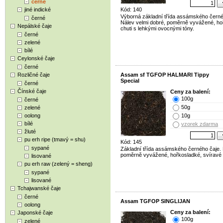
černé
jiné indické
Kód: 140
Výborná základní třída assámského černé
černé
Nálev velmi dobré, poměrně vyvážené, ho
Nepálské čaje
chuti s lehkými ovocnými tóny.
černé
zelené
bílé
Ceylonské čaje
černé
Rozličné čaje
Assam sf TGFOP HALMARI Tippy
Special
černé
Čínské čaje
Ceny za balení:
100g
černé
50g
zelené
oolong
10g
bílé
vzorek zdarma
žluté
pu erh ripe (tmavý = shu)
Kód: 145
sypané
Základní třída assámského černého čaje.
poměrně vyvážené, hořkosladké, svíravé 
lisované
pu erh raw (zelený = sheng)
sypané
lisované
Tchajwanské čaje
černé
Assam TGFOP SINGLIJAN
oolong
Ceny za balení:
Japonské čaje
100g
zelené