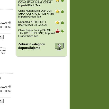
DONG FANG MING CONG
Imperial Black Tea
China Hunan Ming Qian JUN
SHAN CUI HAO (JADE HAIR)
Imperial Green Tea
Darjeeling ff FTGFOP 1
39.00 Kč
BADAMTAM DJ 02/2026
135.00 Kč
China Fujian Fuding PAI MU
TAN (WHITE PEONY) Imperial
Grade White Tea
Zobrazit kategorii
bezu,
doporučujeme
bišku
děti.
)
39.00 Kč
135.00 Kč