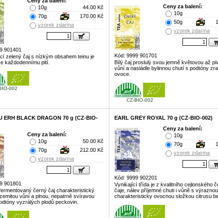
Ceny za balení:
Ceny za balení:
10g
44.00 Kč
10g
70g
170.00 Kč
50g
vzorek zdarma
vzorek zdarma
9 901401
Kód: 9999 901701
cí zelený čaj s nízkým obsahem teinu je
e každodennímu pití.
Bílý čaj proslulý svou jemně květovou až p
vůní a nasládle bylinnou chutí s podtóny zr
ovoce.
BIO-002
CZ-BIO-002
U ERH BLACK DRAGON 70 g (CZ-BIO-
EARL GREY ROYAL 70 g (CZ-BIO-002)
Ceny za balení:
Ceny za balení:
10g
10g
50.00 Kč
70g
70g
212.00 Kč
vzorek zdarma
vzorek zdarma
Kód: 9999 902201
9 901801
Vynikající třída je z kvalitního cejlonského 
fermentovaný černý čaj charakteristický
čaje, nálev příjemné chuti i vůně s výraznou
 zemitou vůní a plnou, nepatrně svíravou
charakteristicky ovocnou složkou citrusu b
podtóny vyzrálých plodů peckovin.