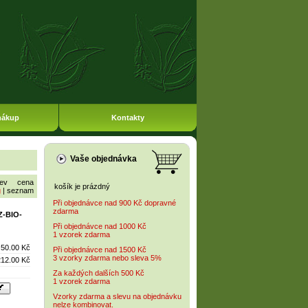
nákup
Kontakty
Vaše objednávka
ev
cena
košík je prázdný
g
|
seznam
Při objednávce nad 900 Kč dopravné
zdarma
Z-BIO-
Při objednávce nad 1000 Kč
1 vzorek zdarma
50.00 Kč
Při objednávce nad 1500 Kč
3 vzorky zdarma nebo sleva 5%
212.00 Kč
Za každých dalších 500 Kč
1 vzorek zdarma
Vzorky zdarma a slevu na objednávku
nelze kombinovat.