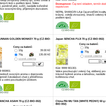
olněji zkroucený celistvý list, směs světle a
ených listů s podílem tipsů. Nálev
Dostupnost:
Čaj není skladem, termín dod
cí, poměrně plné, svěží, nasládle kořeněné
nepotvrzen
lehce ovocnými tóny, příjemným dozvukem.
NEPAL SHANGRI-LA je čaj prvotřídní kvalit
krásný, volněji zkroucený, tmavší celistvý li
podílem tipsů.
BIO-002
CZ-BIO-002
YUNNAN GOLDEN MONKEY 70 g (CZ-BIO-
Japan SENCHA FUJI 70 g (CZ-BIO-002)
Ceny za balení:
Ceny za balení:
10g
10g
39.00 Kč
70g
70g
135.00 Kč
vzorek zdarma
vzorek zdarma
Kód: 9999 901301
9 900801
Velice povzbuzující zelený čaj, oblíbený pro
 medově ovocným aroma v doprovodu
trávově bylinné aroma a lahodnou, nasládle
 jemně čokoládové chuti s přiměřenou
květinovou chuť.
tí a velmi povzbudivým účinkem.
CZ-BIO-002
BIO-002
ANCHA ASAHI 70 g (CZ-BIO-002)
China PAI MU TAN (WHITE PEONY) 50 g 
BIO-002)