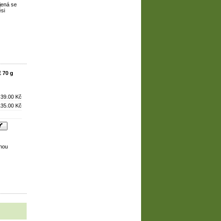
jená se
si
 70 g
39.00 Kč
135.00 Kč
lnou