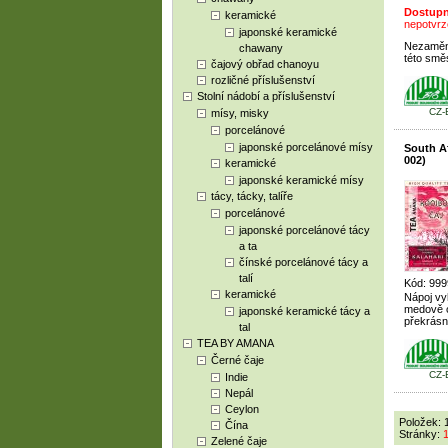
Dostupn
keramické
nepotvrz
japonské keramické
Nezaměni
chawany
této smě
čajový obřad chanoyu
rozličné příslušenství
Stolní nádobí a příslušenství
CZ-
mísy, misky
porcelánové
japonské porcelánové mísy
South A
002)
keramické
japonské keramické mísy
tácy, tácky, talíře
porcelánové
japonské porcelánové tácy
a ta
čínské porcelánové tácy a
talí
Kód: 999
keramické
Nápoj vy
medově o
japonské keramické tácy a
překrásn
tal
TEA BY AMANA
Černé čaje
CZ-
Indie
Nepál
Ceylon
Položek: 
Čína
Stránky:
Zelené čaje