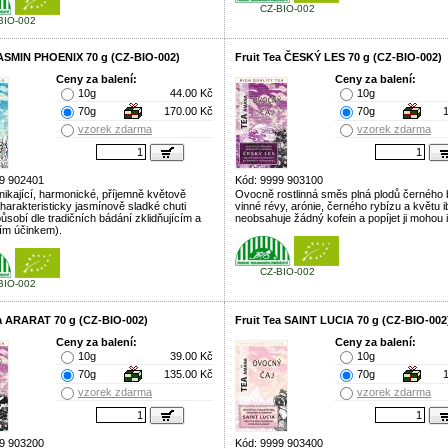
CZ-BIO-002
BIO-002
ASMIN PHOENIX 70 g (CZ-BIO-002)
Fruit Tea ČESKÝ LES 70 g (CZ-BIO-002)
Ceny za balení:
Ceny za balení:
10g
44.00 Kč
10g
70g
170.00 Kč
70g
vzorek zdarma
vzorek zdarma
9 902401
Kód: 9999 903100
nikající, harmonické, příjemně květově
Ovocně rostlinná směs plná plodů černého 
charakteristicky jasmínově sladké chuti
vinné révy, arónie, černého rybízu a květu i
ůsobí dle tradičních bádání zklidňujícím a
neobsahuje žádný kofein a popíjet ji mohou i 
cím účinkem).
CZ-BIO-002
BIO-002
ea ARARAT 70 g (CZ-BIO-002)
Fruit Tea SAINT LUCIA 70 g (CZ-BIO-002
Ceny za balení:
Ceny za balení:
10g
39.00 Kč
10g
70g
135.00 Kč
70g
vzorek zdarma
vzorek zdarma
9 903200
Kód: 9999 903400