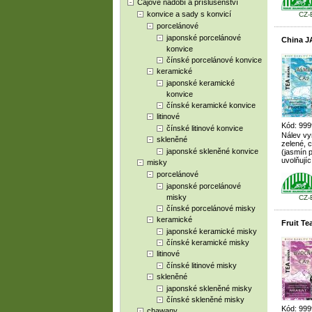
Čajové nádobí a příslušenství
konvice a sady s konvicí
CZ-
porcelánové
japonské porcelánové
China J
konvice
čínské porcelánové konvice
keramické
japonské keramické
konvice
čínské keramické konvice
litinové
Kód: 999
čínské litinové konvice
Nálev vy
skleněné
zelené, 
japonské skleněné konvice
(jasmín p
uvolňují
misky
porcelánové
japonské porcelánové
misky
CZ-
čínské porcelánové misky
keramické
Fruit T
japonské keramické misky
čínské keramické misky
litinové
čínské litinové misky
skleněné
japonské skleněné misky
čínské skleněné misky
Kód: 999
chawany