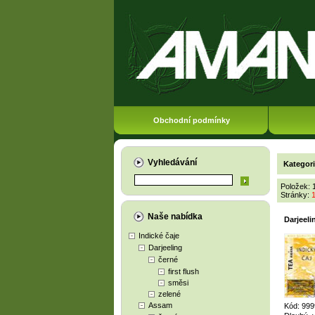
Obchodní podmínky
Vyhledávání
Kategor
Položek: 
Stránky:
Naše nabídka
Darjeel
Indické čaje
Darjeeling
černé
first flush
směsi
zelené
Assam
Kód: 999