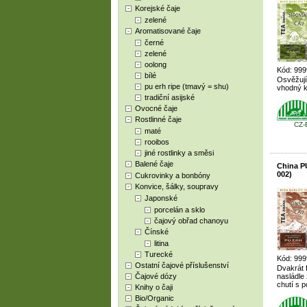
Korejské čaje
zelené
Aromatisované čaje
černé
zelené
oolong
Kód: 999
bílé
Osvěžují
pu erh ripe (tmavý = shu)
vhodný k
tradiční asijské
Ovocné čaje
Rostlinné čaje
CZ-
maté
rooibos
jiné rostlinky a směsi
Balené čaje
China P
002)
Cukrovinky a bonbóny
Konvice, šálky, soupravy
Japonské
porcelán a sklo
čajový obřad chanoyu
Čínské
litina
Turecké
Kód: 999
Ostatní čajové příslušenství
Dvakrát 
Čajové dózy
nasládle
chutí s 
Knihy o čaji
Bio/Organic