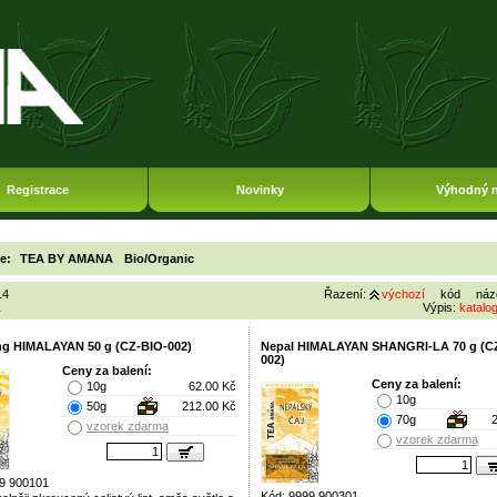
Registrace
Novinky
Výhodný 
ie:
TEA BY AMANA
Bio/Organic
14
Řazení:
výchozí
kód
náz
1
Výpis:
katalo
ing HIMALAYAN 50 g (CZ-BIO-002)
Nepal HIMALAYAN SHANGRI-LA 70 g (C
002)
Ceny za balení:
Ceny za balení:
10g
62.00 Kč
10g
50g
212.00 Kč
70g
vzorek zdarma
vzorek zdarma
9 900101
Kód: 9999 900301