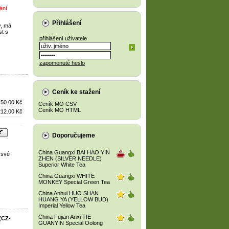
ání
Přihlášení
y, má
st s
přihlášení uživatele
zapomenuté heslo
Ceník ke stažení
50.00 Kč
Ceník MO CSV
Ceník MO HTML
212.00 Kč
Doporučujeme
China Guangxi BAI HAO YIN
 své
ZHEN (SILVER NEEDLE)
Superior White Tea
China Guangxi WHITE
MONKEY Special Green Tea
China Anhui HUO SHAN
HUANG YA (YELLOW BUD)
Imperial Yellow Tea
China Fujian Anxi TIE
(CZ-
GUANYIN Special Oolong