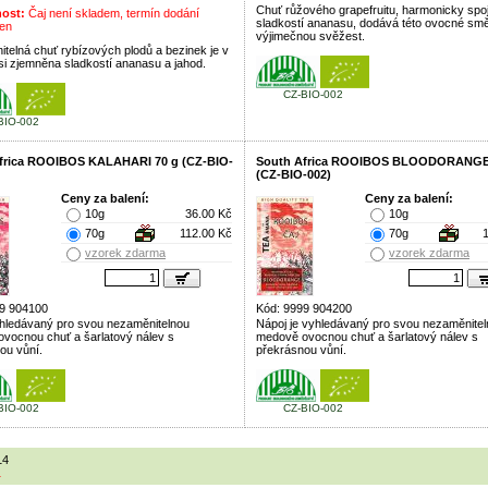
Chuť růžového grapefruitu, harmonicky spo
ost:
Čaj není skladem, termín dodání
sladkostí ananasu, dodává této ovocné smě
en
výjimečnou svěžest.
telná chuť rybízových plodů a bezinek je v
si zjemněna sladkostí ananasu a jahod.
CZ-BIO-002
BIO-002
frica ROOIBOS KALAHARI 70 g (CZ-BIO-
South Africa ROOIBOS BLOODORANGE
(CZ-BIO-002)
Ceny za balení:
Ceny za balení:
10g
36.00 Kč
10g
70g
112.00 Kč
70g
vzorek zdarma
vzorek zdarma
9 904100
Kód: 9999 904200
hledávaný pro svou nezaměnitelnou
Nápoj je vyhledávaný pro svou nezaměnite
vocnou chuť a šarlatový nálev s
medově ovocnou chuť a šarlatový nálev s
ou vůní.
překrásnou vůní.
BIO-002
CZ-BIO-002
14
1