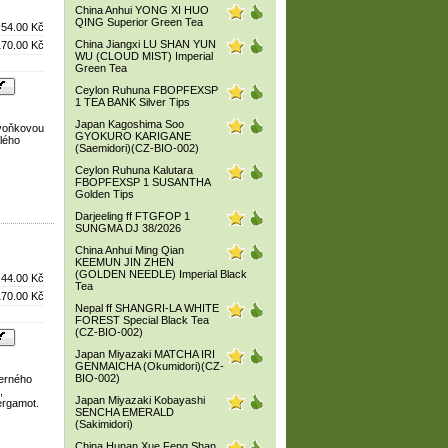
China Anhui YONG XI HUO
QING Superior Green Tea
54.00 Kč
China Jiangxi LU SHAN YUN
170.00 Kč
WU (CLOUD MIST) Imperial
Green Tea
Ceylon Ruhuna FBOPFEXSP
1 TEA BANK Silver Tips
Japan Kagoshima Soo
ivoňkovou
GYOKURO KARIGANE
alého
(Saemidori)(CZ-BIO-002)
Ceylon Ruhuna Kalutara
FBOPFEXSP 1 SUSANTHA
Golden Tips
Darjeeling ff FTGFOP 1
SUNGMA DJ 38/2026
China Anhui Ming Qian
KEEMUN JIN ZHEN
(GOLDEN NEEDLE) Imperial Black
44.00 Kč
Tea
170.00 Kč
Nepal ff SHANGRI-LA WHITE
FOREST Special Black Tea
(CZ-BIO-002)
Japan Miyazaki MATCHA IRI
GENMAICHA (Okumidori)(CZ-
BIO-002)
černého
,
Japan Miyazaki Kobayashi
ergamot.
SENCHA EMERALD
(Sakimidori)
China Hunan Xue Feng Shan