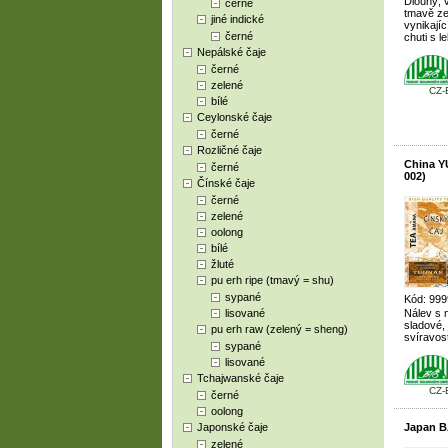
Dlouhý, v
černé
tmavě zel
jiné indické
vynikají
černé
chuti s 
Nepálské čaje
černé
zelené
CZ-
bílé
Ceylonské čaje
černé
Rozličné čaje
China 
černé
002)
Čínské čaje
černé
zelené
oolong
bílé
žluté
pu erh ripe (tmavý = shu)
sypané
Kód: 999
lisované
Nálev s
sladové,
pu erh raw (zelený = sheng)
svíravos
sypané
lisované
Tchajwanské čaje
CZ-
černé
oolong
Japonské čaje
Japan B
zelené