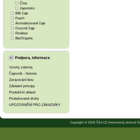
Čína
Japonsko
Bílé čaje
Puerh
Aromatisované čaje
Ovocné čaje
Rooibos
Bio/Organic
Podpora, informace
Vzorky zdarma
Čajovník - historie
Zpracování listu
Základní principy
Produkční oblasti
Produkované druhy
UPOZORNĚNÍ PRO ZÁKAZNÍKY
Copyright © 2026 ČAJ.CZ Internetový obchod ča