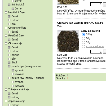
černé
jiné indické
Kód: 261
černé
Nejvyšší třída, výhradně tipsového bílého 
Nepálské čaje
Hao Yin Zhen ovoněná jasmínovým květe
černé
zelené
China Fujian Jasmin YIN HAO Std.FS-
bílé
901
Ceylonské čaje
Ceny za balení:
černé
100g
Rozličné čaje
50g
černé
10g
Čínské čaje
vzorek zdarma
černé
zelené
Kód: 268
oolong
Nejvyšší třída vícenálevového zeleného
bílé
jasmínového čaje v této standardové řadě,
žluté
kvalita, lahodná chuť.
pu erh ripe (tmavý = shu)
sypané
lisované
Položek: 4
pu erh raw (zelený = sheng)
Stránky:
1
sypané
lisované
Tchajwanské čaje
černé
oolong
Japonské čaje
zelené