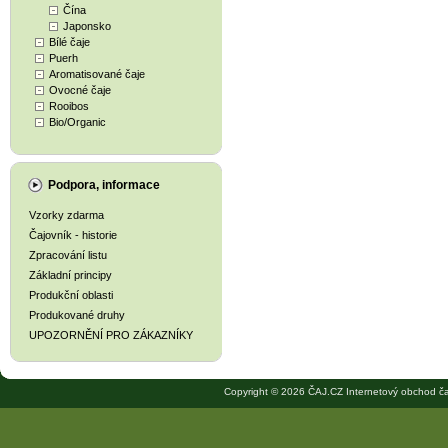
Čína
Japonsko
Bílé čaje
Puerh
Aromatisované čaje
Ovocné čaje
Rooibos
Bio/Organic
Podpora, informace
Vzorky zdarma
Čajovník - historie
Zpracování listu
Základní principy
Produkční oblasti
Produkované druhy
UPOZORNĚNÍ PRO ZÁKAZNÍKY
Copyright © 2026 ČAJ.CZ Internetový obchod ča