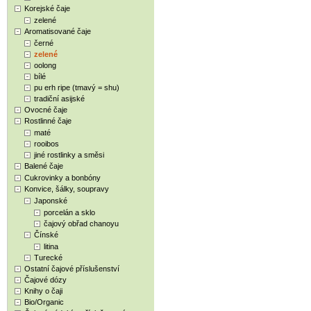
Korejské čaje
zelené
Aromatisované čaje
černé
zelené
oolong
bílé
pu erh ripe (tmavý = shu)
tradiční asijské
Ovocné čaje
Rostlinné čaje
maté
rooibos
jiné rostlinky a směsi
Balené čaje
Cukrovinky a bonbóny
Konvice, šálky, soupravy
Japonské
porcelán a sklo
čajový obřad chanoyu
Čínské
litina
Turecké
Ostatní čajové příslušenství
Čajové dózy
Knihy o čaji
Bio/Organic