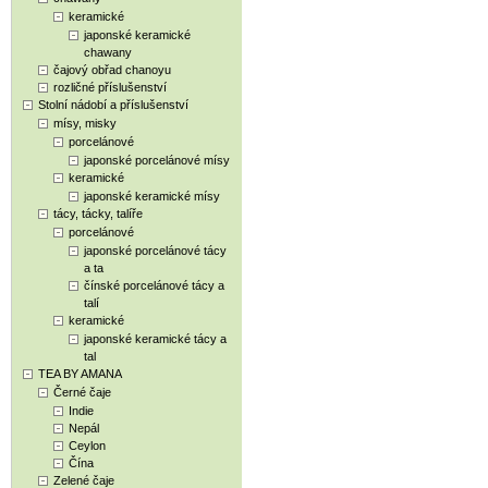
keramické
japonské keramické
chawany
čajový obřad chanoyu
rozličné příslušenství
Stolní nádobí a příslušenství
mísy, misky
porcelánové
japonské porcelánové mísy
keramické
japonské keramické mísy
tácy, tácky, talíře
porcelánové
japonské porcelánové tácy
a ta
čínské porcelánové tácy a
talí
keramické
japonské keramické tácy a
tal
TEA BY AMANA
Černé čaje
Indie
Nepál
Ceylon
Čína
Zelené čaje