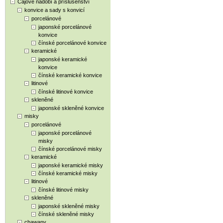
Čajové nádobí a příslušenství
konvice a sady s konvicí
porcelánové
japonské porcelánové
konvice
čínské porcelánové konvice
keramické
japonské keramické
konvice
čínské keramické konvice
litinové
čínské litinové konvice
skleněné
japonské skleněné konvice
misky
porcelánové
japonské porcelánové
misky
čínské porcelánové misky
keramické
japonské keramické misky
čínské keramické misky
litinové
čínské litinové misky
skleněné
japonské skleněné misky
čínské skleněné misky
chawany