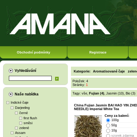
Obchodní podmínky
Registrace
Vyhledávání
Kategorie:
Aromatisované čaje
zelen
Položek: 4
Stránky:
1
Tagy:
vše
,
Fujian (4)
,
Jasmin (10)
,
Bio (3)
Naše nabídka
Indické čaje
China Fujian Jasmin BAI HAO YIN ZHE
Darjeeling
NEEDLE) Imperial White Tea
černé
Ceny za balení:
first flush
100g
směsi
50g
zelené
10g
Assam
vzorek zdarma