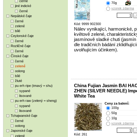
černé
70g
jiné indické
vzorek zdarma
černé
Nepálské čaje
černé
Kód: 9999 902300
zelené
Nálev vynikající, harmonické, 
bílé
květově zelené, charakteristick
Ceylonské čaje
jasmínově sladké chuti (jasmín
černé
dle tradičních bádání zklidňujíc
Rozličné čaje
uvolňujícím účinkem).
černé
Čínské čaje
černé
zelené
oolong
bílé
žluté
China Fujian Jasmin BAI HA
pu erh ripe (tmavý = shu)
ZHEN (SILVER NEEDLE) Impe
sypané
White Tea
lisované
pu erh raw (zelený = sheng)
Ceny za balení:
sypané
100g
lisované
50g
Tchajwanské čaje
10g
černé
vzorek zdarma
oolong
Japonské čaje
Kód: 261
zelené