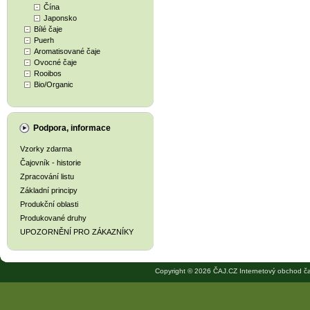
Čína
Japonsko
Bílé čaje
Puerh
Aromatisované čaje
Ovocné čaje
Rooibos
Bio/Organic
Podpora, informace
Vzorky zdarma
Čajovník - historie
Zpracování listu
Základní principy
Produkční oblasti
Produkované druhy
UPOZORNĚNÍ PRO ZÁKAZNÍKY
Copyright © 2026 ČAJ.CZ Internetový obchod ča