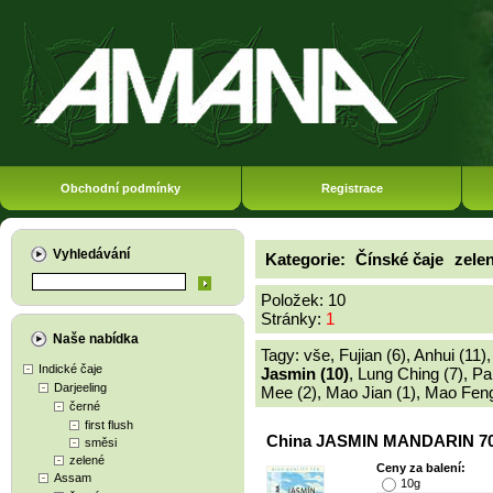
Obchodní podmínky
Registrace
Vyhledávání
Kategorie:
Čínské čaje
zele
Položek: 10
Stránky:
1
Naše nabídka
Tagy:
vše
,
Fujian (6)
,
Anhui (11)
Indické čaje
Jasmin (10)
,
Lung Ching (7)
,
Pa
Darjeeling
Mee (2)
,
Mao Jian (1)
,
Mao Feng
černé
first flush
China JASMIN MANDARIN 70
směsi
zelené
Ceny za balení:
Assam
10g