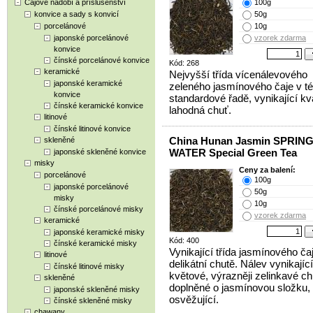
Čajové nádobí a příslušenství
100g
konvice a sady s konvicí
50g
porcelánové
10g
japonské porcelánové
vzorek zdarma
konvice
čínské porcelánové konvice
Kód: 268
keramické
Nejvyšší třída vícenálevového
japonské keramické
zeleného jasmínového čaje v té
konvice
standardové řadě, vynikající kva
čínské keramické konvice
lahodná chuť.
litinové
čínské litinové konvice
China Hunan Jasmin SPRIN
skleněné
WATER Special Green Tea
japonské skleněné konvice
misky
Ceny za balení:
porcelánové
100g
japonské porcelánové
50g
misky
10g
čínské porcelánové misky
vzorek zdarma
keramické
japonské keramické misky
Kód: 400
čínské keramické misky
Vynikající třída jasmínového ča
litinové
delikátní chutě. Nálev vynikající
čínské litinové misky
květové, výrazněji zelinkavé ch
skleněné
doplněné o jasmínovou složku,
japonské skleněné misky
osvěžující.
čínské skleněné misky
chawany