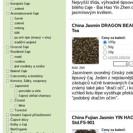
Nejvyšší třída, výhradně tipso
Korejské čaje
bílého čaje - Bai Hao Yin Zhen
zelené
jasmínovým květem.
Aromatisované čaje
černé
zelené
China Jasmin DRAGON BEA
oolong
Tea
bílé
pu erh ripe (tmavý = shu)
Ceny za balení:
100g
tradiční asijské
Ovocné čaje
50g
Rostlinné čaje
10g
maté
vzorek zdarma
rooibos
jiné rostlinky a směsi
Kód: 264
Balené čaje
Jasmínem ovoněný čínský zel
Cukrovinky a bonbóny
tipsový čaj. Jeden z nejslavněj
Konvice, šálky, soupravy
zástupců ručně tvarovaných ča
Japonské
známý také jako "dračí oči", i k
porcelán a sklo
vzhled listu lépe vystihuje překl
čajový obřad chanoyu
"podobný dračím očím".
Čínské
litina
Turecké
Ostatní čajové příslušenství
China Fujian Jasmin YIN HA
Čajové dózy
Std.FS-901
Knihy o čaji
Bio/Organic
Ceny za balení: