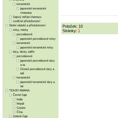
keramické
japonské keramické
chawany
čajový obřad chanoyu
rozličné příslušenství
Stolní nádobí a příslušenství
Položek: 10
mísy, misky
Stránky:
1
porcelánové
japonské porcelánové mísy
keramické
japonské keramické mísy
tácy, tácky, talíře
porcelánové
japonské porcelánové tácy
a ta
čínské porcelánové tácy a
talí
keramické
japonské keramické tácy a
tal
TEA BY AMANA
Černé čaje
Indie
Nepál
Ceylon
Čína
Zelené čaje