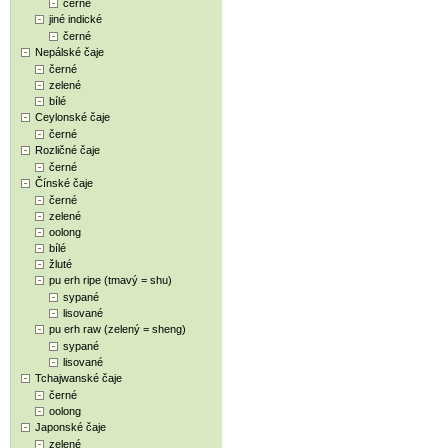
černé
jiné indické
černé
Nepálské čaje
černé
zelené
bílé
Ceylonské čaje
černé
Rozličné čaje
černé
Čínské čaje
černé
zelené
oolong
bílé
žluté
pu erh ripe (tmavý = shu)
sypané
lisované
pu erh raw (zelený = sheng)
sypané
lisované
Tchajwanské čaje
černé
oolong
Japonské čaje
zelené