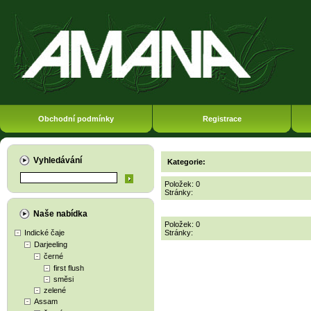
Obchodní podmínky
Registrace
Vyhledávání
Kategorie:
Položek: 0
Stránky:
Naše nabídka
Položek: 0
Indické čaje
Stránky:
Darjeeling
černé
first flush
směsi
zelené
Assam