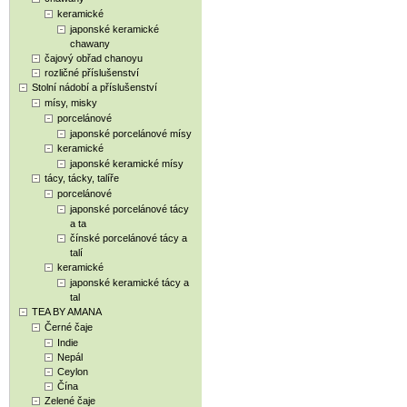
keramické
japonské keramické
chawany
čajový obřad chanoyu
rozličné příslušenství
Stolní nádobí a příslušenství
mísy, misky
porcelánové
japonské porcelánové mísy
keramické
japonské keramické mísy
tácy, tácky, talíře
porcelánové
japonské porcelánové tácy
a ta
čínské porcelánové tácy a
talí
keramické
japonské keramické tácy a
tal
TEA BY AMANA
Černé čaje
Indie
Nepál
Ceylon
Čína
Zelené čaje