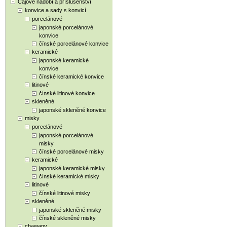
Čajové nádobí a příslušenství
konvice a sady s konvicí
porcelánové
japonské porcelánové
konvice
čínské porcelánové konvice
keramické
japonské keramické
konvice
čínské keramické konvice
litinové
čínské litinové konvice
skleněné
japonské skleněné konvice
misky
porcelánové
japonské porcelánové
misky
čínské porcelánové misky
keramické
japonské keramické misky
čínské keramické misky
litinové
čínské litinové misky
skleněné
japonské skleněné misky
čínské skleněné misky
chawany