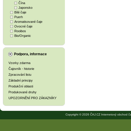
Čína
Japonsko
Bílé čaje
Puerh
Aromatisované čaje
Ovocné čaje
Rooibos
Bio/Organic
Podpora, informace
Vzorky zdarma
Čajovník - historie
Zpracování listu
Základní principy
Produkční oblasti
Produkované druhy
UPOZORNĚNÍ PRO ZÁKAZNÍKY
Copyright © 2026 ČAJ.CZ Internetový obchod ča