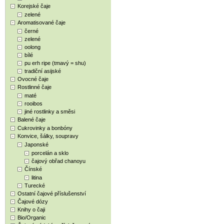
Korejské čaje
zelené
Aromatisované čaje
černé
zelené
oolong
bílé
pu erh ripe (tmavý = shu)
tradiční asijské
Ovocné čaje
Rostlinné čaje
maté
rooibos
jiné rostlinky a směsi
Balené čaje
Cukrovinky a bonbóny
Konvice, šálky, soupravy
Japonské
porcelán a sklo
čajový obřad chanoyu
Čínské
litina
Turecké
Ostatní čajové příslušenství
Čajové dózy
Knihy o čaji
Bio/Organic