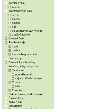
Korejské čaje
zelené
Aromatisované čaje
černé
zelené
oolong
bílé
pu erh ripe (tmavý = shu)
tradiční asijské
Ovocné čaje
Rostlinné čaje
maté
rooibos
jiné rostlinky a směsi
Balené čaje
Cukrovinky a bonbóny
Konvice, šálky, soupravy
Japonské
porcelán a sklo
čajový obřad chanoyu
Čínské
litina
Turecké
Ostatní čajové příslušenství
Čajové dózy
Knihy o čaji
Bio/Organic