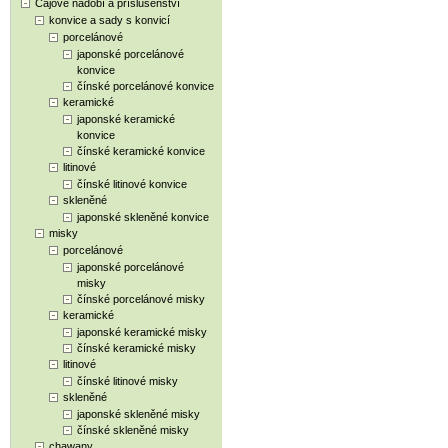
Čajové nádobí a příslušenství
konvice a sady s konvicí
porcelánové
japonské porcelánové
konvice
čínské porcelánové konvice
keramické
japonské keramické
konvice
čínské keramické konvice
litinové
čínské litinové konvice
skleněné
japonské skleněné konvice
misky
porcelánové
japonské porcelánové
misky
čínské porcelánové misky
keramické
japonské keramické misky
čínské keramické misky
litinové
čínské litinové misky
skleněné
japonské skleněné misky
čínské skleněné misky
chawany