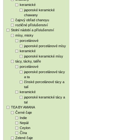
keramické
japonské keramické
chawany
čajový obřad chanoyu
rozličné příslušenství
Stolní nádobí a příslušenství
mísy, misky
porcelánové
japonské porcelánové mísy
keramické
japonské keramické mísy
tácy, tácky, talíře
porcelánové
japonské porcelánové tácy
a ta
čínské porcelánové tácy a
talí
keramické
japonské keramické tácy a
tal
TEA BY AMANA
Černé čaje
Indie
Nepál
Ceylon
Čína
Zelené čaje