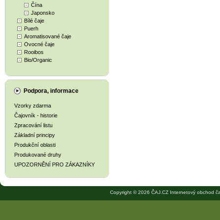
Čína
Japonsko
Bílé čaje
Puerh
Aromatisované čaje
Ovocné čaje
Rooibos
Bio/Organic
Podpora, informace
Vzorky zdarma
Čajovník - historie
Zpracování listu
Základní principy
Produkční oblasti
Produkované druhy
UPOZORNĚNÍ PRO ZÁKAZNÍKY
Copyright © 2026 ČAJ.CZ Internetový obchod ča