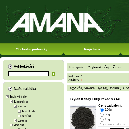
Obchodní podmínky
Registrace
Vyhledávání
Kategorie:
Ceylonské čaje
černé
Položek: 1
Stránky:
1
Tagy:
vše
,
Nuwara Eliya (3)
,
Badulla (1)
,
Ka
Naše nabídka
Indické čaje
Ceylon Kandy Curly Pekoe MATALE
Darjeeling
Ceny za balení:
černé
100g
first flush
50g
směsi
10g
zelené
vzorek zdarma
Assam