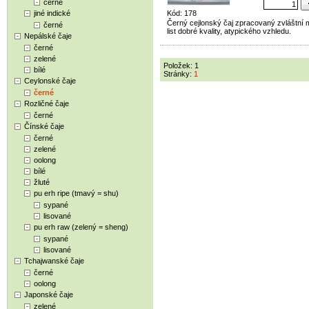
černé
jiné indické
Kód: 178
Černý cejlonský čaj zpracovaný zvláštní 
černé
list dobré kvality, atypického vzhledu.
Nepálské čaje
černé
zelené
Položek: 1
bílé
Stránky:
1
Ceylonské čaje
černé
Rozličné čaje
černé
Čínské čaje
černé
zelené
oolong
bílé
žluté
pu erh ripe (tmavý = shu)
sypané
lisované
pu erh raw (zelený = sheng)
sypané
lisované
Tchajwanské čaje
černé
oolong
Japonské čaje
zelené