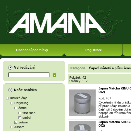
Obchodní podmínky
Registrace
Vyhledávání
Kategorie:
Čajové nádobí a příslušens
Položek: 42
Stránky:
1
2
Japan Matcha KINU C
Naše nabídka
002)
Indické čaje
Kód: 457
Excelentní třída práš
Darjeeling
přípravu čaje koicha a 
černé
čaje) při čajovém obř
first flush
nejlepších tříd listové
sklizně.
směsi
Japan Matcha SHUSU
zelené
002)
Assam