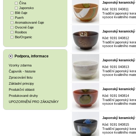
Japonský keramický
Čína
Japonsko
Kód: 9191 040811
Bílé čaje
Tradiční japonský ker
vysoce kvalitního mater
Puerh
Aromatisované čaje
Ovocné čaje
Japonský keramick
Rooibos
Bio/Organic
Kód: 9191 040812
Tradiční japonský ker
vysoce kvalitního mater
Podpora, informace
Japonský keramick
Vzorky zdarma
Kód: 9191 040813
Tradiční japonský ker
Čajovník - historie
vysoce kvalitního mater
Zpracování listu
Základní principy
Japonský keramick
Produkční oblasti
Produkované druhy
Kód: 9191 040814
Tradiční japonský ker
UPOZORNĚNÍ PRO ZÁKAZNÍKY
vysoce kvalitního mater
Japonský keramick
Kód: 9191 040815
Tradiční japonský ker
vysoce kvalitního mater