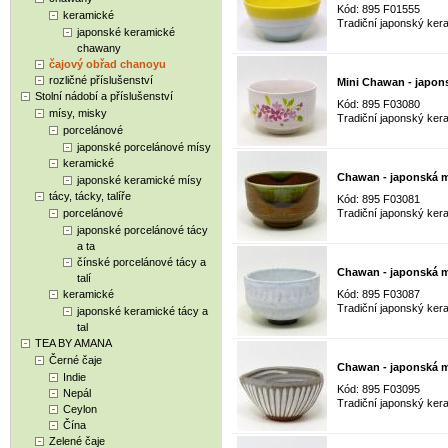
Kód: 895 F01555
keramické
Tradiční japonský kera
japonské keramické
chawany
čajový obřad chanoyu
rozličné příslušenství
Mini Chawan - japon
Stolní nádobí a příslušenství
Kód: 895 F03080
mísy, misky
Tradiční japonský kera
porcelánové
japonské porcelánové mísy
keramické
Chawan - japonská m
japonské keramické mísy
tácy, tácky, talíře
Kód: 895 F03081
porcelánové
Tradiční japonský kera
japonské porcelánové tácy
a ta
čínské porcelánové tácy a
Chawan - japonská m
talí
keramické
Kód: 895 F03087
Tradiční japonský kera
japonské keramické tácy a
tal
TEA BY AMANA
Černé čaje
Chawan - japonská m
Indie
Kód: 895 F03095
Nepál
Tradiční japonský kera
Ceylon
Čína
Zelené čaje