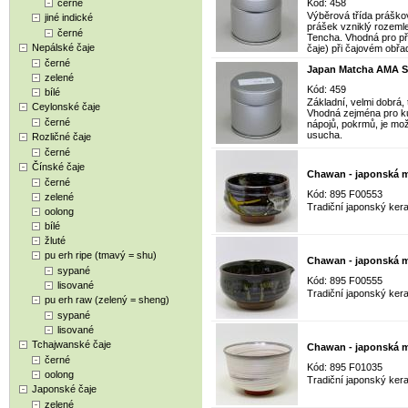
černé
Kód: 458
Výběrová třída práško
jiné indické
prášek vzniklý rozemlet
černé
Tencha. Vhodná pro pří
Nepálské čaje
čaje) při čajovém obřa
černé
Japan Matcha AMA S
zelené
Kód: 459
bílé
Základní, velmi dobrá,
Ceylonské čaje
Vhodná zejména pro ku
černé
nápojů, pokrmů, je možn
usucha.
Rozličné čaje
černé
Čínské čaje
Chawan - japonská m
černé
Kód: 895 F00553
zelené
Tradiční japonský kera
oolong
bílé
žluté
pu erh ripe (tmavý = shu)
Chawan - japonská m
sypané
Kód: 895 F00555
lisované
Tradiční japonský kera
pu erh raw (zelený = sheng)
sypané
lisované
Tchajwanské čaje
Chawan - japonská m
černé
Kód: 895 F01035
oolong
Tradiční japonský kera
Japonské čaje
zelené