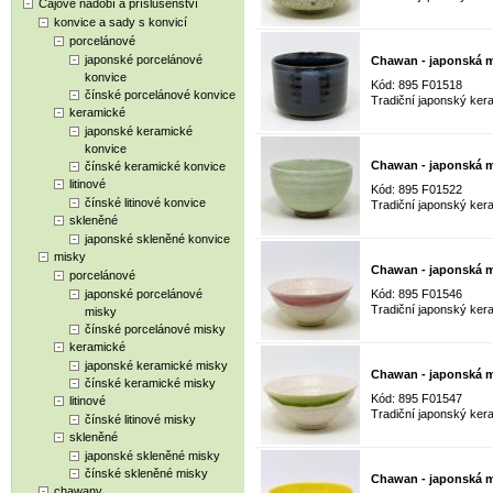
Čajové nádobí a příslušenství
konvice a sady s konvicí
porcelánové
japonské porcelánové
Chawan - japonská m
konvice
Kód: 895 F01518
čínské porcelánové konvice
Tradiční japonský kera
keramické
japonské keramické
konvice
Chawan - japonská m
čínské keramické konvice
litinové
Kód: 895 F01522
čínské litinové konvice
Tradiční japonský kera
skleněné
japonské skleněné konvice
misky
Chawan - japonská m
porcelánové
japonské porcelánové
Kód: 895 F01546
Tradiční japonský kera
misky
čínské porcelánové misky
keramické
japonské keramické misky
Chawan - japonská m
čínské keramické misky
Kód: 895 F01547
litinové
Tradiční japonský kera
čínské litinové misky
skleněné
japonské skleněné misky
čínské skleněné misky
Chawan - japonská m
chawany