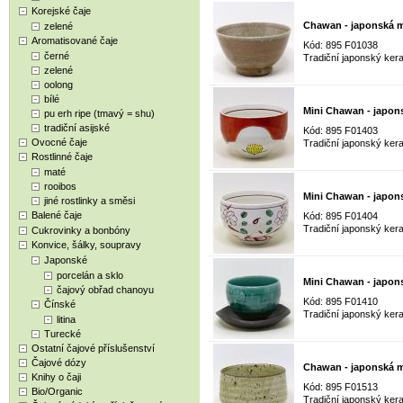
Korejské čaje
Chawan - japonská m
zelené
Aromatisované čaje
Kód: 895 F01038
černé
Tradiční japonský kera
zelené
oolong
bílé
Mini Chawan - japon
pu erh ripe (tmavý = shu)
tradiční asijské
Kód: 895 F01403
Ovocné čaje
Tradiční japonský kera
Rostlinné čaje
maté
rooibos
Mini Chawan - japon
jiné rostlinky a směsi
Balené čaje
Kód: 895 F01404
Tradiční japonský kera
Cukrovinky a bonbóny
Konvice, šálky, soupravy
Japonské
porcelán a sklo
Mini Chawan - japon
čajový obřad chanoyu
Kód: 895 F01410
Čínské
Tradiční japonský kera
litina
Turecké
Ostatní čajové příslušenství
Čajové dózy
Chawan - japonská m
Knihy o čaji
Kód: 895 F01513
Bio/Organic
Tradiční japonský kera