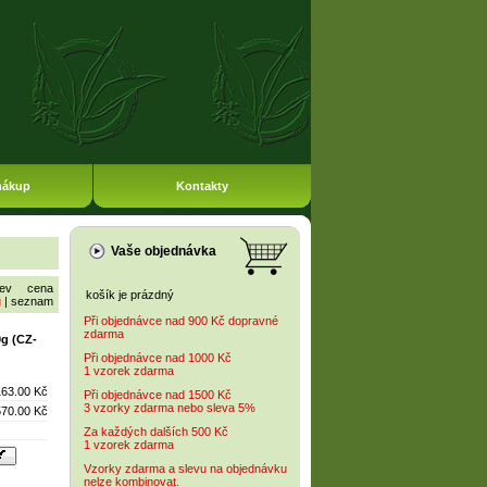
nákup
Kontakty
Vaše objednávka
ev
cena
košík je prázdný
g
|
seznam
Při objednávce nad 900 Kč dopravné
zdarma
g (CZ-
Při objednávce nad 1000 Kč
1 vzorek zdarma
163.00 Kč
Při objednávce nad 1500 Kč
3 vzorky zdarma nebo sleva 5%
570.00 Kč
Za každých dalších 500 Kč
1 vzorek zdarma
Vzorky zdarma a slevu na objednávku
nelze kombinovat.