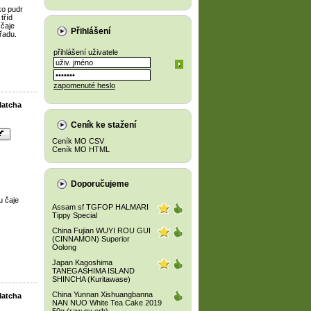
ko pudr
tříd
 čaje
Přihlášení
břadu.
přihlášení uživatele
zapomenuté heslo
Matcha
Ceník ke stažení
Ceník MO CSV
Ceník MO HTML
Doporučujeme
u čaje
Assam sf TGFOP HALMARI
Tippy Special
China Fujian WUYI ROU GUI
(CINNAMON) Superior
Oolong
Japan Kagoshima
TANEGASHIMA ISLAND
SHINCHA (Kuritawase)
China Yunnan Xishuangbanna
Matcha
NAN NUO White Tea Cake 2019