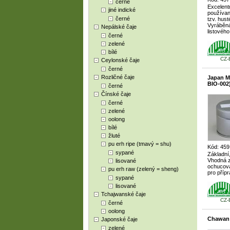
černé
Excelent
jiné indické
používan
černé
tzv. hust
Vyráběná
Nepálské čaje
listového
černé
zelené
bílé
CZ-
Ceylonské čaje
černé
Rozličné čaje
Japan M
BIO-002
černé
Čínské čaje
černé
zelené
oolong
bílé
žluté
pu erh ripe (tmavý = shu)
Kód: 459
sypané
Základní
Vhodná z
lisované
ochucová
pu erh raw (zelený = sheng)
pro příp
sypané
lisované
Tchajwanské čaje
CZ-
černé
oolong
Chawan 
Japonské čaje
zelené