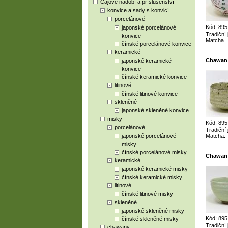
Čajové nádobí a příslušenství
konvice a sady s konvicí
porcelánové
Kód: 89
japonské porcelánové
Tradiční
konvice
Matcha.
čínské porcelánové konvice
keramické
Chawan 
japonské keramické
konvice
čínské keramické konvice
litinové
čínské litinové konvice
skleněné
japonské skleněné konvice
misky
Kód: 89
porcelánové
Tradiční
japonské porcelánové
Matcha.
misky
čínské porcelánové misky
Chawan 
keramické
japonské keramické misky
čínské keramické misky
litinové
čínské litinové misky
skleněné
japonské skleněné misky
Kód: 89
čínské skleněné misky
Tradiční
chawany