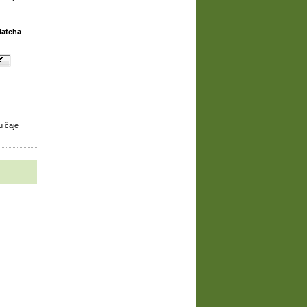
Matcha
u čaje