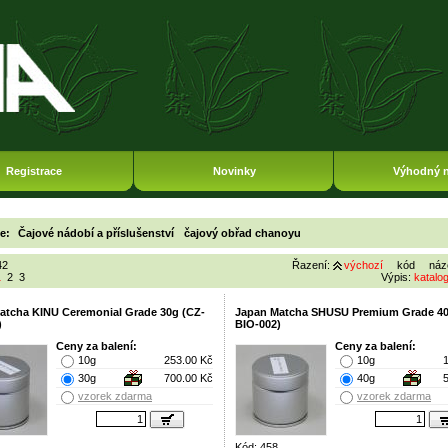
Registrace
Novinky
Výhodný 
ie:
Čajové nádobí a příslušenství
čajový obřad chanoyu
42
Řazení:
výchozí
kód
náz
1
2
3
Výpis:
katalo
atcha KINU Ceremonial Grade 30g (CZ-
Japan Matcha SHUSU Premium Grade 40
)
BIO-002)
Ceny za balení:
Ceny za balení:
10g
253.00 Kč
10g
30g
700.00 Kč
40g
vzorek zdarma
vzorek zdarma
Kód: 458