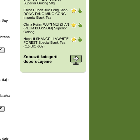
Superior Oolong 50g
China Hunan Xue Feng Shan
DONG FANG MING CONG
Imperial Black Tea
u čaje
China Fujian WUYI MEI ZHAN
(PLUM BLOSSOM) Superior
Oolong
Matcha
Nepal ff SHANGRI-LA WHITE
FOREST Special Black Tea
(CZ-BIO-002)
Zobrazit kategorii
doporučujeme
u čaje
Matcha
u čaje