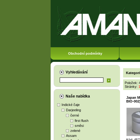
Obchodní podmínky
Vyhledávání
Kategor
Položek: 
Stránky:
Naše nabídka
Japan M
BIO-002
Indické čaje
Darjeeling
černé
first flush
směsi
zelené
Assam
Kód: 457