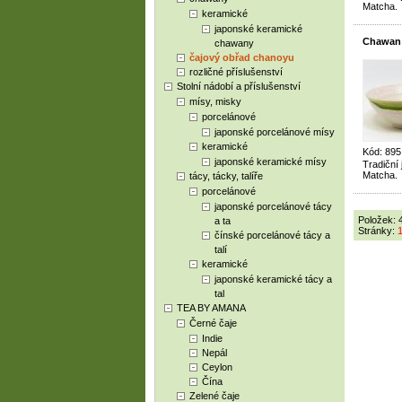
Matcha.
keramické
japonské keramické
Chawan 
chawany
čajový obřad chanoyu
rozličné příslušenství
Stolní nádobí a příslušenství
mísy, misky
porcelánové
japonské porcelánové mísy
keramické
Kód: 89
japonské keramické mísy
Tradiční
Matcha.
tácy, tácky, talíře
porcelánové
japonské porcelánové tácy
Položek: 
a ta
Stránky:
čínské porcelánové tácy a
talí
keramické
japonské keramické tácy a
tal
TEA BY AMANA
Černé čaje
Indie
Nepál
Ceylon
Čína
Zelené čaje