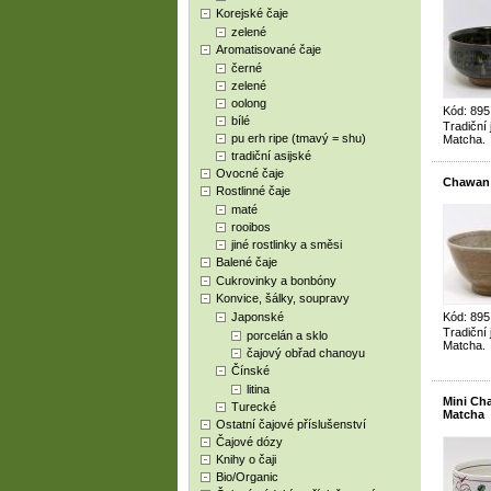
Korejské čaje
zelené
Aromatisované čaje
černé
zelené
oolong
Kód: 89
bílé
Tradiční
pu erh ripe (tmavý = shu)
Matcha.
tradiční asijské
Ovocné čaje
Chawan 
Rostlinné čaje
maté
rooibos
jiné rostlinky a směsi
Balené čaje
Cukrovinky a bonbóny
Konvice, šálky, soupravy
Japonské
Kód: 89
Tradiční
porcelán a sklo
Matcha.
čajový obřad chanoyu
Čínské
litina
Mini Ch
Turecké
Matcha
Ostatní čajové příslušenství
Čajové dózy
Knihy o čaji
Bio/Organic