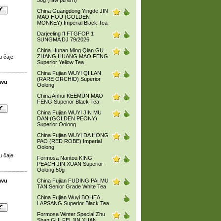
50g (raw pu erh)
China Guangdong Yingde JIN
MAO HOU (GOLDEN
MONKEY) Imperial Black Tea
Darjeeling ff FTGFOP 1
SUNGMA DJ 79/2026
China Hunan Ming Qian GU
ZHANG HUANG MAO FENG
u čaje
Superior Yellow Tea
China Fujian WUYI QI LAN
(RARE ORCHID) Superior
avu
Oolong
China Anhui KEEMUN MAO
FENG Superior Black Tea
China Fujian WUYI JIN MU
DAN (GOLDEN PEONY)
Superior Oolong
China Fujian WUYI DA HONG
PAO (RED ROBE) Imperial
Oolong
u čaje
Formosa Nantou KING
PEACH JIN XUAN Superior
Oolong 50g
avu
China Fujian FUDING PAI MU
TAN Senior Grade White Tea
China Fujian Wuyi BOHEA
LAPSANG Superior Black Tea
Formosa Winter Special Zhu
Shan GUI FEI JIN XUAN