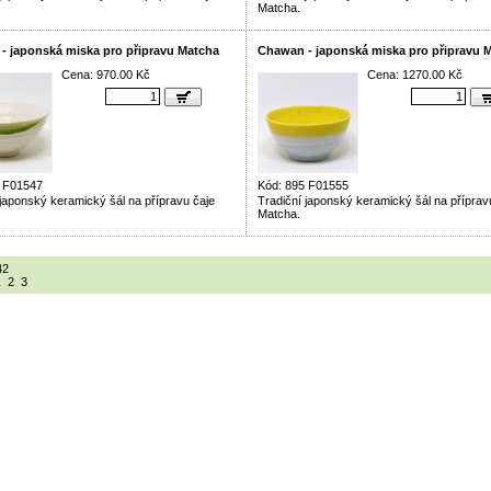
Matcha.
- japonská miska pro připravu Matcha
Chawan - japonská miska pro připravu 
Cena: 970.00 Kč
Cena: 1270.00 Kč
5 F01547
Kód: 895 F01555
 japonský keramický šál na přípravu čaje
Tradiční japonský keramický šál na příprav
Matcha.
42
1
2
3