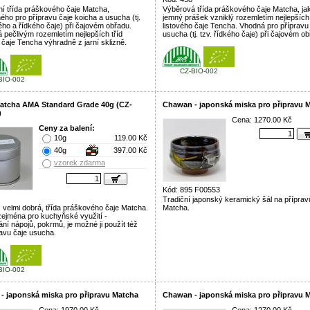
ní třída práškového čaje Matcha,
Výběrová třída práškového čaje Matcha, ja
ého pro přípravu čaje koicha a usucha (tj.
jemný prášek vzniklý rozemletím nejlepších 
ého a řídkého čaje) při čajovém obřadu.
listového čaje Tencha. Vhodná pro přípravu
 pečlivým rozemletím nejlepších tříd
usucha (tj. tzv. řídkého čaje) při čajovém o
 čaje Tencha výhradně z jarní sklizně.
CZ-BIO-002
BIO-002
atcha AMA Standard Grade 40g (CZ-
Chawan - japonská miska pro připravu 
)
Cena: 1270.00 Kč
Ceny za balení:
10g
119.00 Kč
40g
397.00 Kč
vzorek zdarma
Kód: 895 F00553
Tradiční japonský keramický šál na příprav
, velmi dobrá, třída práškového čaje Matcha.
Matcha.
ejména pro kuchyňské využití -
ní nápojů, pokrmů, je možné ji použít též
ravu čaje usucha.
BIO-002
- japonská miska pro připravu Matcha
Chawan - japonská miska pro připravu 