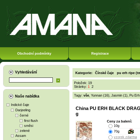
Obchodní podmínky
Registrace
Vyhledávání
Kategorie:
Čínské čaje
pu erh ripe (t
Položek: 19
Stránky:
1
2
Tagy:
vše
,
Yunnan (16)
,
Jasmin (1)
,
Pu Erh
Naše nabídka
Indické čaje
China PU ERH BLACK DRA
Darjeeling
g
černé
first flush
Ceny za balení:
směsi
10g
zelené
70g
Assam
vzorek zdarma