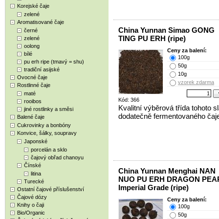
Korejské čaje
zelené
Aromatisované čaje
China Yunnan Simao GONG
černé
TING PU ERH (ripe)
zelené
oolong
Ceny za balení:
bílé
100g
pu erh ripe (tmavý = shu)
50g
tradiční asijské
10g
Ovocné čaje
vzorek zdarma
Rostlinné čaje
maté
Kód: 366
rooibos
Kvalitní výběrová třída tohoto s
jiné rostlinky a směsi
dodatečně fermentovaného čaje
Balené čaje
Cukrovinky a bonbóny
Konvice, šálky, soupravy
Japonské
porcelán a sklo
čajový obřad chanoyu
Čínské
China Yunnan Menghai NAN
litina
NUO PU ERH DRAGON PEA
Turecké
Imperial Grade (ripe)
Ostatní čajové příslušenství
Čajové dózy
Ceny za balení:
Knihy o čaji
100g
Bio/Organic
50g