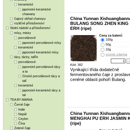
keramické
japonské keramické
chawany
China Yunnan Xishuangbann
čajový obřad chanoyu
BULANG SONG ZHEN KING 
rozličné příslušenství
ERH (ripe)
Stolní nádobí a příslušenství
mísy, misky
Ceny za balení:
porcelánové
100g
japonské porcelánové mísy
50g
keramické
10g
japonské keramické mísy
vzorek zdarma
tácy, tácky, talíře
porcelánové
Kód: 382
japonské porcelánové tácy
Vynikající třída dodatečně
a ta
fermentovaného čaje z proslav
čínské porcelánové tácy a
ceněné oblasti pohoří Bulang.
talí
keramické
japonské keramické tácy a
tal
TEA BY AMANA
Černé čaje
Indie
China Yunnan Xishuangbann
Nepál
MENGHAI PU ERH JASMIN 
Ceylon
(ripe)
Čína
Zelené čaje