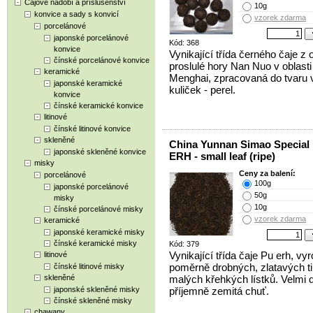
Čajové nádobí a příslušenství
10g
konvice a sady s konvicí
vzorek zdarma
porcelánové
japonské porcelánové
Kód: 368
konvice
Vynikající třída černého čaje z o
čínské porcelánové konvice
proslulé hory Nan Nuo v oblasti
keramické
Menghai, zpracovaná do tvaru 
japonské keramické
kuliček - perel.
konvice
čínské keramické konvice
litinové
čínské litinové konvice
skleněné
China Yunnan Simao Special
japonské skleněné konvice
ERH - small leaf (ripe)
misky
Ceny za balení:
porcelánové
100g
japonské porcelánové
50g
misky
10g
čínské porcelánové misky
vzorek zdarma
keramické
japonské keramické misky
čínské keramické misky
Kód: 379
Vynikající třída čaje Pu erh, vy
litinové
poměrně drobných, zlatavých t
čínské litinové misky
skleněné
malých křehkých lístků. Velmi 
japonské skleněné misky
příjemně zemitá chuť.
čínské skleněné misky
chawany