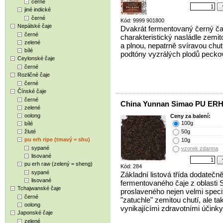
černé
jiné indické
černé
Kód: 9999 901800
Nepálské čaje
Dvakrát fermentovaný černý ča
černé
charakteristický nasládle zemit
zelené
a plnou, nepatrně svíravou chut
bílé
podtóny vyzrálých plodů peckov
Ceylonské čaje
černé
Rozličné čaje
černé
Čínské čaje
černé
China Yunnan Simao PU ERH 
zelené
oolong
Ceny za balení:
100g
bílé
žluté
50g
pu erh ripe (tmavý = shu)
10g
sypané
vzorek zdarma
lisované
pu erh raw (zelený = sheng)
Kód: 284
sypané
Základní listová třída dodatečn
lisované
fermentovaného čaje z oblasti 
Tchajwanské čaje
proslaveného nejen velmi speci
černé
"zatuchle" zemitou chutí, ale ta
oolong
vynikajícími zdravotními účinky
Japonské čaje
zelené