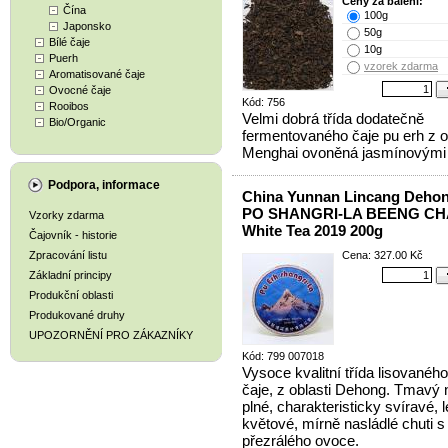
Ceny za balení:
Čína
100g
Japonsko
50g
Bílé čaje
10g
Puerh
vzorek zdarma
Aromatisované čaje
Ovocné čaje
Kód: 756
Rooibos
Velmi dobrá třída dodatečně
Bio/Organic
fermentovaného čaje pu erh z o
Menghai ovoněná jasmínovými 
Podpora, informace
China Yunnan Lincang Deho
PO SHANGRI-LA BEENG CH
Vzorky zdarma
White Tea 2019 200g
Čajovník - historie
Zpracování listu
Cena: 327.00 Kč
Základní principy
Produkční oblasti
Produkované druhy
UPOZORNĚNÍ PRO ZÁKAZNÍKY
Kód: 799 007018
Vysoce kvalitní třída lisovaného
čaje, z oblasti Dehong. Tmavý 
plné, charakteristicky svíravé, 
květové, mírně nasládlé chuti s
přezrálého ovoce.