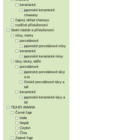
keramické
japonské keramické
chawany
čajový obřad chanoyu
rozličné příslušenství
Stolní nádobí a příslušenství
mísy, misky
porcelánové
japonské porcelánové mísy
keramické
japonské keramické mísy
tácy, tácky, talíře
porcelánové
japonské porcelánové tácy
a ta
čínské porcelánové tácy a
talí
keramické
japonské keramické tácy a
tal
TEA BY AMANA
Černé čaje
Indie
Nepál
Ceylon
Čína
Zelené čaje