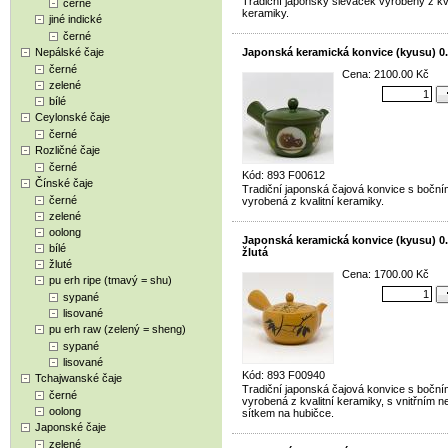
Tradiční japonský sléváček vyrobený z kva
černé
keramiky.
jiné indické
černé
Nepálské čaje
Japonská keramická konvice (kyusu) 0.
černé
Cena: 2100.00 Kč
zelené
bílé
Ceylonské čaje
černé
Rozličné čaje
černé
Kód: 893 F00612
Čínské čaje
Tradiční japonská čajová konvice s bočn
černé
vyrobená z kvalitní keramiky.
zelené
oolong
Japonská keramická konvice (kyusu) 0.1
bílé
žlutá
žluté
Cena: 1700.00 Kč
pu erh ripe (tmavý = shu)
sypané
lisované
pu erh raw (zelený = sheng)
sypané
lisované
Kód: 893 F00940
Tchajwanské čaje
Tradiční japonská čajová konvice s bočn
černé
vyrobená z kvalitní keramiky, s vnitřním 
oolong
sítkem na hubičce.
Japonské čaje
zelené