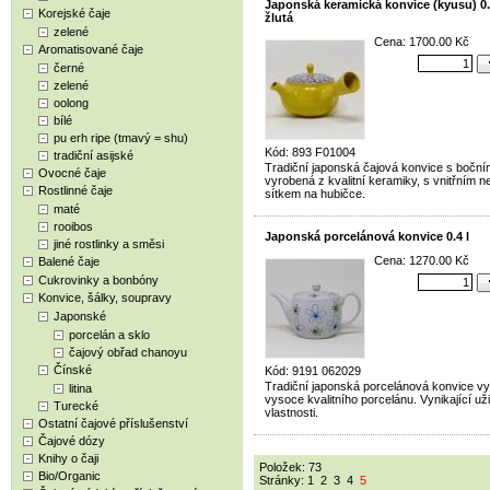
Japonská keramická konvice (kyusu) 0.4
Korejské čaje
žlutá
zelené
Cena: 1700.00 Kč
Aromatisované čaje
černé
zelené
oolong
bílé
pu erh ripe (tmavý = shu)
Kód: 893 F01004
tradiční asijské
Tradiční japonská čajová konvice s bočn
Ovocné čaje
vyrobená z kvalitní keramiky, s vnitřním 
Rostlinné čaje
sítkem na hubičce.
maté
rooibos
Japonská porcelánová konvice 0.4 l
jiné rostlinky a směsi
Cena: 1270.00 Kč
Balené čaje
Cukrovinky a bonbóny
Konvice, šálky, soupravy
Japonské
porcelán a sklo
čajový obřad chanoyu
Čínské
Kód: 9191 062029
Tradiční japonská porcelánová konvice v
litina
vysoce kvalitního porcelánu. Vynikající už
Turecké
vlastnosti.
Ostatní čajové příslušenství
Čajové dózy
Knihy o čaji
Položek: 73
Bio/Organic
Stránky:
1
2
3
4
5