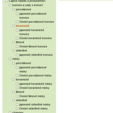
Čajové nádobí a příslušenství
konvice a sady s konvicí
porcelánové
japonské porcelánové
konvice
čínské porcelánové konvice
keramické
japonské keramické
konvice
čínské keramické konvice
litinové
čínské litinové konvice
skleněné
japonské skleněné konvice
misky
porcelánové
japonské porcelánové
misky
čínské porcelánové misky
keramické
japonské keramické misky
čínské keramické misky
litinové
čínské litinové misky
skleněné
japonské skleněné misky
čínské skleněné misky
chawany