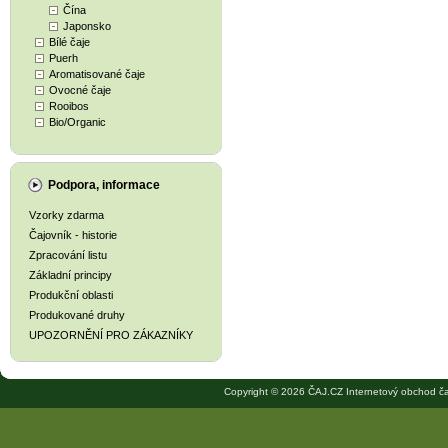
Čína
Japonsko
Bílé čaje
Puerh
Aromatisované čaje
Ovocné čaje
Rooibos
Bio/Organic
Podpora, informace
Vzorky zdarma
Čajovník - historie
Zpracování listu
Základní principy
Produkční oblasti
Produkované druhy
UPOZORNĚNÍ PRO ZÁKAZNÍKY
Copyright © 2026 ČAJ.CZ Internetový obchod ča