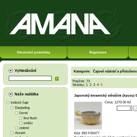
Obchodní podmínky
Registrace
Vyhledávání
Kategorie:
Čajové nádobí a příslušens
Položek: 73
Stránky:
1
2
3
4
5
Naše nabídka
Japonský keramický sléváček (kyusu) 0
Cena: 1270.00 Kč
Indické čaje
Darjeeling
černé
first flush
směsi
zelené
Assam
Kód: 893 F00477