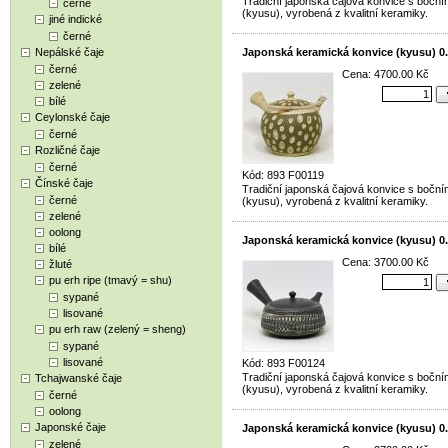
Tradiční japonská čajová konvice s bočn
černé
(kyusu), vyrobená z kvalitní keramiky.
jiné indické
černé
Nepálské čaje
Japonská keramická konvice (kyusu) 0.
černé
Cena: 4700.00 Kč
zelené
bílé
Ceylonské čaje
černé
Rozličné čaje
černé
Kód: 893 F00119
Čínské čaje
Tradiční japonská čajová konvice s bočn
černé
(kyusu), vyrobená z kvalitní keramiky.
zelené
oolong
Japonská keramická konvice (kyusu) 0.
bílé
Cena: 3700.00 Kč
žluté
pu erh ripe (tmavý = shu)
sypané
lisované
pu erh raw (zelený = sheng)
sypané
lisované
Kód: 893 F00124
Tradiční japonská čajová konvice s bočn
Tchajwanské čaje
(kyusu), vyrobená z kvalitní keramiky.
černé
oolong
Japonské čaje
Japonská keramická konvice (kyusu) 0.
zelené