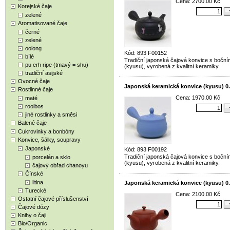
Cena: 2700.00 Kč
Korejské čaje
zelené
Aromatisované čaje
černé
zelené
oolong
Kód: 893 F00152
bílé
Tradiční japonská čajová konvice s bočn
pu erh ripe (tmavý = shu)
(kyusu), vyrobená z kvalitní keramiky.
tradiční asijské
Ovocné čaje
Japonská keramická konvice (kyusu) 0.
Rostlinné čaje
Cena: 1970.00 Kč
maté
rooibos
jiné rostlinky a směsi
Balené čaje
Cukrovinky a bonbóny
Konvice, šálky, soupravy
Japonské
Kód: 893 F00192
Tradiční japonská čajová konvice s bočn
porcelán a sklo
(kyusu), vyrobená z kvalitní keramiky.
čajový obřad chanoyu
Čínské
litina
Japonská keramická konvice (kyusu) 0.
Turecké
Cena: 2100.00 Kč
Ostatní čajové příslušenství
Čajové dózy
Knihy o čaji
Bio/Organic