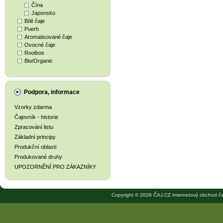
Čína
Japonsko
Bílé čaje
Puerh
Aromatisované čaje
Ovocné čaje
Rooibos
Bio/Organic
Podpora, informace
Vzorky zdarma
Čajovník - historie
Zpracování listu
Základní principy
Produkční oblasti
Produkované druhy
UPOZORNĚNÍ PRO ZÁKAZNÍKY
Copyright © 2026 ČAJ.CZ Internetový obchod ča