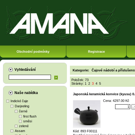
Obchodní podmínky
Registrace
Vyhledávání
Kategorie:
Čajové nádobí a příslušens
Položek: 73
Stránky:
1
2
3
4
5
Naše nabídka
Japonská keramická konvice (kyusu) 0.
Cena: 4297.00 Kč
Indické čaje
Darjeeling
černé
first flush
směsi
zelené
Assam
Kód: 893 F00111