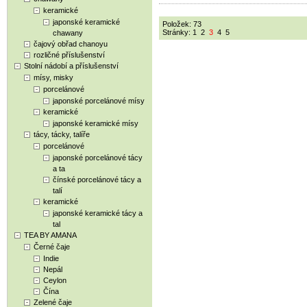
keramické
japonské keramické
Položek: 73
Stránky:
1
2
3
4
5
chawany
čajový obřad chanoyu
rozličné příslušenství
Stolní nádobí a příslušenství
mísy, misky
porcelánové
japonské porcelánové mísy
keramické
japonské keramické mísy
tácy, tácky, talíře
porcelánové
japonské porcelánové tácy
a ta
čínské porcelánové tácy a
talí
keramické
japonské keramické tácy a
tal
TEA BY AMANA
Černé čaje
Indie
Nepál
Ceylon
Čína
Zelené čaje