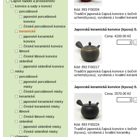
Čajové nádobí a příslušenství
konvice a sady s konvicí
Kód: 893 F00204
porcelánové
Tradiční japonská čajová konvice s boční
japonské porcelánové
uchem(kyusu), vyrobená z kvalitní kerami
konvice
čínské porcelánové konvice
Japonská keramická konvice (kyusu) 0.
keramické
Cena: 4100.00 Kč
japonské keramické
konvice
čínské keramické konvice
litinové
čínské litinové konvice
skleněné
japonské skleněné konvice
Kód: 893 F00217
misky
Tradiční japonská čajová konvice s boční
uchem(kyusu), vyrobená z kvalitní kerami
porcelánové
japonské porcelánové
misky
Japonská keramická konvice (kyusu) 0
čínské porcelánové misky
Cena: 2570.00 Kč
keramické
japonské keramické misky
čínské keramické misky
litinové
čínské litinové misky
skleněné
Kód: 893 F00224
japonské skleněné misky
Tradiční japonská čajová konvice s bočn
čínské skleněné misky
(kyusu), vyrobená z kvalitní keramiky.
chawany