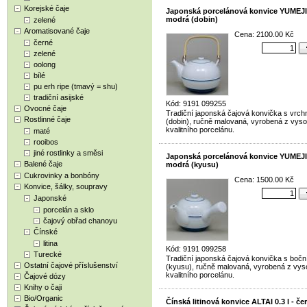
Korejské čaje
Japonská porcelánová konvice YUMEJI 1
modrá (dobin)
zelené
Aromatisované čaje
Cena: 2100.00 Kč
černé
zelené
oolong
bílé
pu erh ripe (tmavý = shu)
tradiční asijské
Kód: 9191 099255
Ovocné čaje
Tradiční japonská čajová konvička s vrc
Rostlinné čaje
(dobin), ručně malovaná, vyrobená z vys
kvalitního porcelánu.
maté
rooibos
jiné rostlinky a směsi
Japonská porcelánová konvice YUMEJI 0
Balené čaje
modrá (kyusu)
Cukrovinky a bonbóny
Cena: 1500.00 Kč
Konvice, šálky, soupravy
Japonské
porcelán a sklo
čajový obřad chanoyu
Čínské
litina
Kód: 9191 099258
Turecké
Tradiční japonská čajová konvička s boč
Ostatní čajové příslušenství
(kyusu), ručně malovaná, vyrobená z vy
kvalitního porcelánu.
Čajové dózy
Knihy o čaji
Bio/Organic
Čínská litinová konvice ALTAI 0.3 l - če