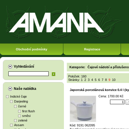
Obchodní podmínky
Registrace
Vyhledávání
Kategorie:
Čajové nádobí a příslušens
Položek: 160
Stránky:
1
2
3
4
5
6
7
8
9
10
Naše nabídka
Japonská porcelánová konvice 0.4 l (k
Cena: 1700.00 Kč
Indické čaje
Darjeeling
černé
first flush
směsi
zelené
Assam
Kód: 9191 062095