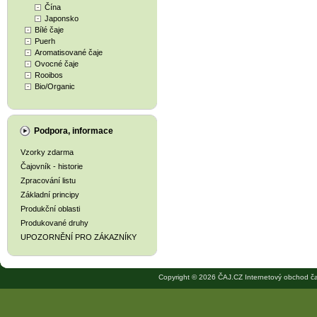
Čína
Japonsko
Bílé čaje
Puerh
Aromatisované čaje
Ovocné čaje
Rooibos
Bio/Organic
Podpora, informace
Vzorky zdarma
Čajovník - historie
Zpracování listu
Základní principy
Produkční oblasti
Produkované druhy
UPOZORNĚNÍ PRO ZÁKAZNÍKY
Copyright © 2026 ČAJ.CZ Internetový obchod ča