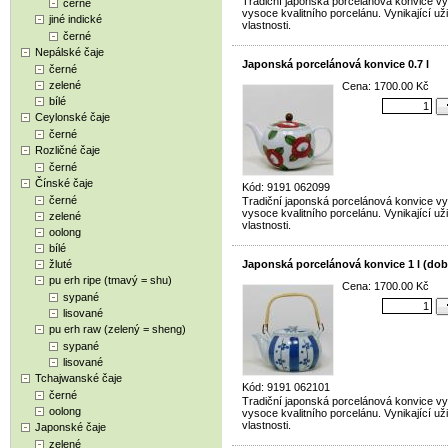
Tradiční japonská porcelánová konvice v
černé
vysoce kvalitního porcelánu. Vynikající už
jiné indické
vlastnosti.
černé
Nepálské čaje
Japonská porcelánová konvice 0.7 l
černé
zelené
Cena: 1700.00 Kč
bílé
Ceylonské čaje
černé
Rozličné čaje
černé
Čínské čaje
Kód: 9191 062099
černé
Tradiční japonská porcelánová konvice v
vysoce kvalitního porcelánu. Vynikající už
zelené
vlastnosti.
oolong
bílé
žluté
Japonská porcelánová konvice 1 l (dob
pu erh ripe (tmavý = shu)
Cena: 1700.00 Kč
sypané
lisované
pu erh raw (zelený = sheng)
sypané
lisované
Tchajwanské čaje
Kód: 9191 062101
černé
Tradiční japonská porcelánová konvice v
oolong
vysoce kvalitního porcelánu. Vynikající už
vlastnosti.
Japonské čaje
zelené