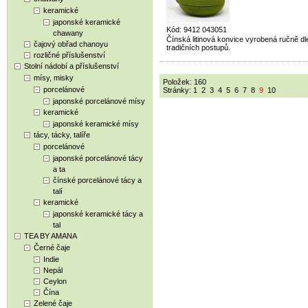
keramické
japonské keramické
Kód: 9412 043051
chawany
Čínská litinová konvice vyrobená ručně dl
čajový obřad chanoyu
tradičních postupů.
rozličné příslušenství
Stolní nádobí a příslušenství
mísy, misky
Položek: 160
porcelánové
Stránky:
1
2
3
4
5
6
7
8
9
10
japonské porcelánové mísy
keramické
japonské keramické mísy
tácy, tácky, talíře
porcelánové
japonské porcelánové tácy
a ta
čínské porcelánové tácy a
talí
keramické
japonské keramické tácy a
tal
TEA BY AMANA
Černé čaje
Indie
Nepál
Ceylon
Čína
Zelené čaje