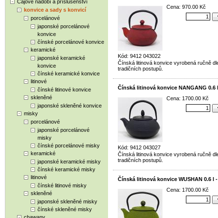
Čajové nádobí a příslušenství
Cena: 970.00 Kč
konvice a sady s konvicí
porcelánové
japonské porcelánové
konvice
čínské porcelánové konvice
keramické
Kód: 9412 043022
japonské keramické
Čínská litinová konvice vyrobená ručně dl
konvice
tradičních postupů.
čínské keramické konvice
litinové
Čínská litinová konvice NANGANG 0.6 l
čínské litinové konvice
skleněné
Cena: 1700.00 Kč
japonské skleněné konvice
misky
porcelánové
japonské porcelánové
misky
čínské porcelánové misky
Kód: 9412 043027
keramické
Čínská litinová konvice vyrobená ručně dl
tradičních postupů.
japonské keramické misky
čínské keramické misky
litinové
Čínská litinová konvice WUSHAN 0.6 l -
čínské litinové misky
Cena: 1700.00 Kč
skleněné
japonské skleněné misky
čínské skleněné misky
chawany