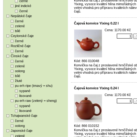
Konvička na čaj z proslavené hrnčířské ob
černé
Yixing, vysoce kvalitní hlína mimořádných 
jiné indické
velmi vhodná pro přípravu kvalitních nále
černé
čajů.
Nepálské čaje
černé
Čajová konvice Yixing 0.22 l
zelené
Cena: 1170.00 Kč
bílé
Ceylonské čaje
černé
Rozličné čaje
černé
Čínské čaje
Kód: 866 010048
černé
Konvička na čaj z proslavené hrnčířské ob
zelené
Yixing, vysoce kvalitní hlína mimořádných 
oolong
velmi vhodná pro přípravu kvalitních nále
bílé
čajů.
žluté
pu erh ripe (tmavý = shu)
Čajová konvice Yixing 0.24 l
sypané
Cena: 1170.00 Kč
lisované
pu erh raw (zelený = sheng)
sypané
lisované
Tchajwanské čaje
černé
oolong
Kód: 866 010152
Konvička na čaj z proslavené hrnčířské ob
Japonské čaje
Yixing, vysoce kvalitní hlína mimořádných 
zelené