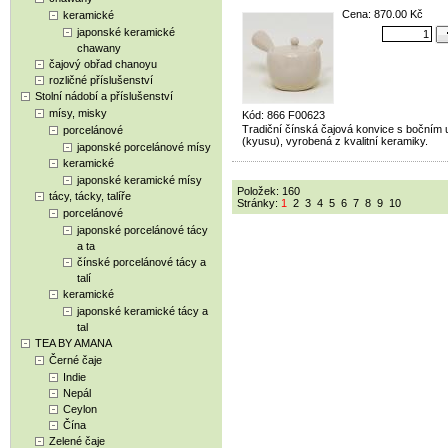
Cena: 870.00 Kč
keramické
japonské keramické
chawany
čajový obřad chanoyu
rozličné příslušenství
Stolní nádobí a příslušenství
mísy, misky
Kód: 866 F00623
Tradiční čínská čajová konvice s bočním
porcelánové
(kyusu), vyrobená z kvalitní keramiky.
japonské porcelánové mísy
keramické
japonské keramické mísy
Položek: 160
tácy, tácky, talíře
Stránky:
1
2
3
4
5
6
7
8
9
10
porcelánové
japonské porcelánové tácy
a ta
čínské porcelánové tácy a
talí
keramické
japonské keramické tácy a
tal
TEA BY AMANA
Černé čaje
Indie
Nepál
Ceylon
Čína
Zelené čaje