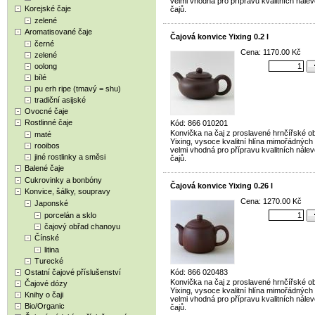
velmi vhodná pro přípravu kvalitních nále
Korejské čaje
čajů.
zelené
Aromatisované čaje
Čajová konvice Yixing 0.2 l
černé
Cena: 1170.00 Kč
zelené
oolong
bílé
pu erh ripe (tmavý = shu)
tradiční asijské
Ovocné čaje
Rostlinné čaje
Kód: 866 010201
Konvička na čaj z proslavené hrnčířské ob
maté
Yixing, vysoce kvalitní hlína mimořádných 
rooibos
velmi vhodná pro přípravu kvalitních nále
jiné rostlinky a směsi
čajů.
Balené čaje
Cukrovinky a bonbóny
Čajová konvice Yixing 0.26 l
Konvice, šálky, soupravy
Cena: 1270.00 Kč
Japonské
porcelán a sklo
čajový obřad chanoyu
Čínské
litina
Turecké
Ostatní čajové příslušenství
Kód: 866 020483
Konvička na čaj z proslavené hrnčířské ob
Čajové dózy
Yixing, vysoce kvalitní hlína mimořádných 
Knihy o čaji
velmi vhodná pro přípravu kvalitních nále
Bio/Organic
čajů.