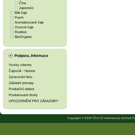
Čína
Japonsko
Bílé čaje
Puerh
Aromatisované čaje
Ovocné čaje
Rooibos
Bio/Organic
Podpora, informace
Vzorky zdarma
Čajovník - historie
Zpracování listu
Základní principy
Produkční oblasti
Produkované druhy
UPOZORNĚNÍ PRO ZÁKAZNÍKY
Copyright © 2026 ČAJ.CZ Internetový obchod ča