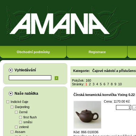
Obchodní podmínky
Registrace
Vyhledávání
Kategorie:
Čajové nádobí a příslušens
Položek: 160
Stránky:
1
2
3
4
5
6
7
8
9
10
Naše nabídka
Čínská keramická konvička Yixing 0.22 
Cena: 1170.00 Kč
Indické čaje
Darjeeling
černé
first flush
směsi
zelené
Assam
Kód: 866 010036