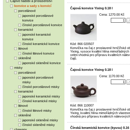
Čajové nádobí a příslušenství
konvice a sady s konvicí
Čajová konvice Yixing 0.18 l
porcelánové
Cena: 1270.00 Kč
japonské porcelánové
konvice
čínské porcelánové konvice
keramické
japonské keramické
konvice
čínské keramické konvice
Kód: 866 020507
Konvička na čaj z proslavené hrnčířské ob
litinové
Yixing, vysoce kvalitní hlína mimořádných 
čínské litinové konvice
velmi vhodná pro přípravu kvalitních nále
skleněné
čajů.
japonské skleněné konvice
misky
Čajová konvice Yixing 0.18 l
porcelánové
Cena: 1170.00 Kč
japonské porcelánové
misky
čínské porcelánové misky
keramické
japonské keramické misky
čínské keramické misky
Kód: 866 110007
litinové
Konvička na čaj z proslavené hrnčířské ob
čínské litinové misky
Yixing, kvalitní hlína mimořádných vlastnos
skleněné
vhodná pro přípravu kvalitních nálevových
japonské skleněné misky
čínské skleněné misky
Čínská keramická konvice (kyusu) 0.16 
chawany