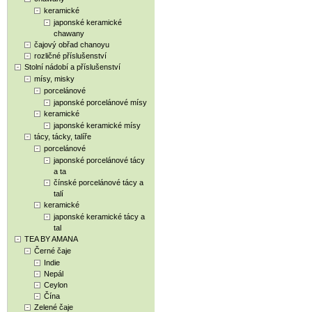
keramické
japonské keramické
chawany
čajový obřad chanoyu
rozličné příslušenství
Stolní nádobí a příslušenství
mísy, misky
porcelánové
japonské porcelánové mísy
keramické
japonské keramické mísy
tácy, tácky, talíře
porcelánové
japonské porcelánové tácy
a ta
čínské porcelánové tácy a
talí
keramické
japonské keramické tácy a
tal
TEA BY AMANA
Černé čaje
Indie
Nepál
Ceylon
Čína
Zelené čaje