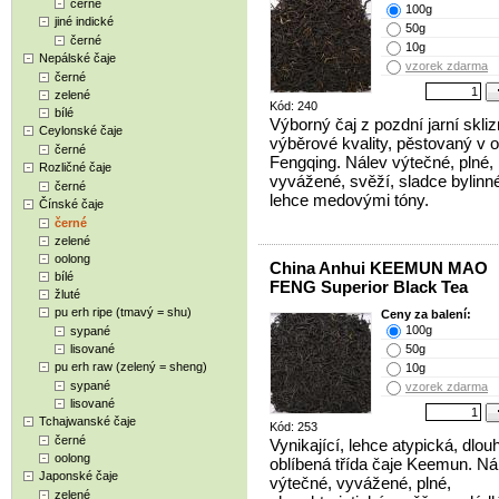
černé
100g
jiné indické
50g
černé
10g
Nepálské čaje
vzorek zdarma
černé
zelené
Kód: 240
bílé
Výborný čaj z pozdní jarní skli
Ceylonské čaje
výběrové kvality, pěstovaný v 
černé
Fengqing. Nálev výtečné, plné,
Rozličné čaje
vyvážené, svěží, sladce bylinné
černé
lehce medovými tóny.
Čínské čaje
černé
zelené
oolong
China Anhui KEEMUN MAO
bílé
FENG Superior Black Tea
žluté
pu erh ripe (tmavý = shu)
Ceny za balení:
100g
sypané
lisované
50g
pu erh raw (zelený = sheng)
10g
sypané
vzorek zdarma
lisované
Tchajwanské čaje
Kód: 253
černé
Vynikající, lehce atypická, dlouh
oolong
oblíbená třída čaje Keemun. Ná
Japonské čaje
výtečné, vyvážené, plné,
zelené