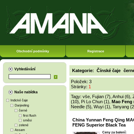
Obchodní podmínky
Registrace
Vyhledávání
Kategorie:
Čínské čaje
čern
Položek: 3
Stránky:
1
Naše nabídka
Tagy:
vše
,
Fujian (7)
,
Anhui (6)
,
Indické čaje
(10)
,
Pi Lo Chun (1)
,
Mao Feng 
Darjeeling
Needle (5)
,
Wuyi (1)
,
Tanyang (2
černé
first flush
China Yunnan Feng Qing M
směsi
FENG Superior Black Tea
zelené
Assam
Ceny za balení: