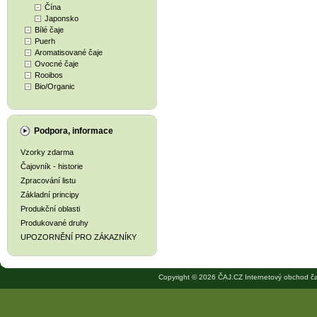
Čína
Japonsko
Bílé čaje
Puerh
Aromatisované čaje
Ovocné čaje
Rooibos
Bio/Organic
Podpora, informace
Vzorky zdarma
Čajovník - historie
Zpracování listu
Základní principy
Produkční oblasti
Produkované druhy
UPOZORNĚNÍ PRO ZÁKAZNÍKY
Copyright © 2026 ČAJ.CZ Internetový obchod ča