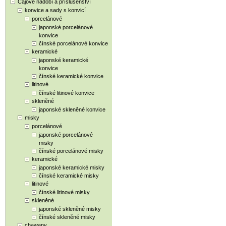
Čajové nádobí a příslušenství
konvice a sady s konvicí
porcelánové
japonské porcelánové
konvice
čínské porcelánové konvice
keramické
japonské keramické
konvice
čínské keramické konvice
litinové
čínské litinové konvice
skleněné
japonské skleněné konvice
misky
porcelánové
japonské porcelánové
misky
čínské porcelánové misky
keramické
japonské keramické misky
čínské keramické misky
litinové
čínské litinové misky
skleněné
japonské skleněné misky
čínské skleněné misky
chawany