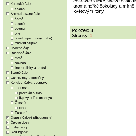
charakteristické, svěže nasládlé
Korejské čaje
aroma hořké čokolády a mírně
zelené
květovými tóny.
Aromatisované čaje
černé
zelené
oolong
Položek: 3
bílé
Stránky:
1
pu erh ripe (tmavý = shu)
tradiční asijské
Ovocné čaje
Rostlinné čaje
maté
rooibos
jiné rostlinky a směsi
Balené čaje
Cukrovinky a bonbóny
Konvice, šálky, soupravy
Japonské
porcelán a sklo
čajový obřad chanoyu
Čínské
litina
Turecké
Ostatní čajové příslušenství
Čajové dózy
Knihy o čaji
Bio/Organic